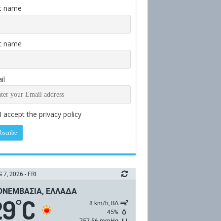
st name
t name
il
I accept the privacy policy
 7, 2026 - FRI
ΝΕΜΒΑΣΙΆ, ΕΛΛΆΔΑ
29
C
°
8 km/h, ΒΔ
45%
757.56 mmHg