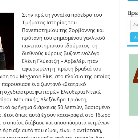
Βρε
Στην πρώτη γυναίκα πρόεδρο του
Τμήματος Ιστορίας του
Πανεπιστημίου της Σορβόννης και
πρύτανη του φημισμένου γαλλικού
πανεπιστημιακού ιδρύματος, τη
διεθνούς κύρους βυζαντινολόγο
Ελένη Γλύκατζη – Αρβελέρ, ήταν
αφιερωμένη η πρώτη βραδιά του
ση του Megaron Plus, στο πλαίσιο της οποίας
 παρουσίασε ένα ζωντανό «θεατρικό
τη σχεδιάστρια φωτισμών Ελευθερία Ντεκώ.
γάρου Μουσικής, Αλεξάνδρα Τριάντη,
τικό αφήγημα διάρκειας 50 λεπτών, βασισμένο
ρ, έτσι όπως αυτά έχουν καταγραφεί στο 16ωρο
, ο οποίος διάβασε και αποσπάσματα κειμένων
 έφτιαξε αυτό που είμαι, είναι η αντίσταση,