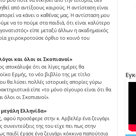
τό μου ποτέ να νικηθεί από την ιστορία, δεν
ηθεί από αντίξοους καιρούς. Η αντίσταση είναι
ορεί να κάνει ο καθένας μας. Η αντίσταση μου
ύμε να το πούμε στα παιδιά, ότι είναι καλύτερο
ς γονατιστός» είπε μεταξύ άλλων η ακαδημαϊκός
οία χειροκροτούσε όρθιο το κοινό του
όγοι και όλοι οι Σκοπιανοί»
ς αποκάλυψε ότι σε λίγες ημέρες θα
Εγκ
ίκο Ερμής, το νέο βιβλίο της με τίτλο
ου θα λύσει πολλές ιστορικές απορίες γύρω
ακτηριστικά είπε «το μόνο σίγουρο είναι ότι θα
 όλοι οι Σκοπιανοί».
 μεγάλη Ελληνίδα»
 αφού προσέφερε στην κ. Αρβελέρ ένα ζευγάρι
ς συνεντεύξεις της του είχε πει πως στην
ς παιδί έχασε ένα ζευγάρι κόκκινα παπούτσια