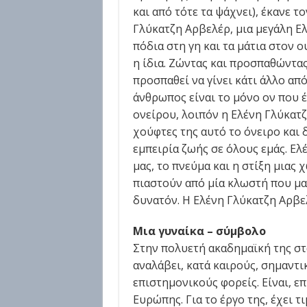
και από τότε τα ψάχνει), έκανε τ
Γλύκατζη Αρβελέρ, μια μεγάλη Ελλ
πόδια στη γη και τα μάτια στον ο
η ίδια. Ζώντας και προσπαθώντας
προσπαθεί να γίνει κάτι άλλο από
άνθρωπος είναι το μόνο ον που 
ονείρου, λοιπόν η Ελένη Γλύκατζ
χούφτες της αυτό το όνειρο και 
εμπειρία ζωής σε όλους εμάς. Ελ
μας, το πνεύμα και η στίξη μιας 
πιαστούν από μία κλωστή που μας
δυνατόν. Η Ελένη Γλύκατζη Αρβελ
Μια γυναίκα – σύμβολο
Στην πολυετή ακαδημαϊκή της στ
αναλάβει, κατά καιρούς, σημαντι
επιστημονικούς φορείς. Είναι, ε
Ευρώπης. Για το έργο της, έχει τ