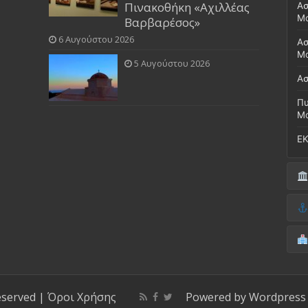
Πινακοθήκη «Αχιλλέας
Ασ
Μ
Βαρβαρέσος»
6 Αυγούστου 2026
Ασ
Μο
5 Αυγούστου 2026
Ασ
Πυ
Μ
ΕΚ
Δή
(Έ
Λι
Δ.
Μο
(Γ
Νο
Λι
Κ
Κέ
ΚΤ
eserved |
Όροι Χρήσης
Powered by
Wordpress
ΚΕ
Μο