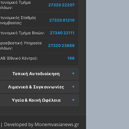
τυνομικό Τμήμα
27320 22207
ολάων:
τυνομικός Σταθμός
27320 61210
νεμβασίας:
τυνομικό Τμήμα Βοιών:
27340 22111
ροσβεστική Υπηρεσία
27320 23888
ολάων:
ΑΒ (Εθνικό Κέντρο):
166
Τοπική Αυτοδιοίκηση
μος Μονεμβασίας
Λιμενικά & Συγκοινωνίες
27323 60500
δρα):
μεναρχείο
Ε. Μονεμβασίας
Υγεία & Κοινή Ωφέλεια
27320 61266
27323 60019
νεμβασίας:
ραφεία):
σοκομείο Μολάων:
27323 60100
μεναρχείο Νεάπολης:
27340 22228
ΕΠ Μολάων:
27323 60521
ντρο Υγείας Νεάπολης:
27340 22500
ΕΛ Λακωνίας (Σταθμός
| Developed by
Monemvasianews.gr
Π Μονεμβασίας:
27323 60031
27320 22209
λάων):