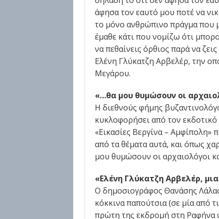
δηλαδή το ότι δεν άφησα τον εαυ
άφησα τον εαυτό μου ποτέ να νικ
το μόνο ανθρώπινο πράγμα που μπ
έμαθε κάτι που νομίζω ότι μπορο
να πεθαίνεις όρθιος παρά να ζει
Ελένη Γλύκατζη Αρβελέρ, την οπ
Μεγάρου.
«…θα μου θυμώσουν οι αρχαιολ
Η διεθνούς φήμης βυζαντινολόγο
κυκλοφορήσει από τον εκδοτικό ο
«Εικασίες Βεργίνα – Αμφίπολη» π
από τα θέματα αυτά, και όπως χαρ
μου θυμώσουν οι αρχαιολόγοι και
«Ελένη Γλύκατζη Αρβελέρ, μια
Ο δημοσιογράφος Θανάσης Λάλας,
κόκκινα παπούτσια (σε μία από τι
πρώτη της εκδρομή στη Ραφήνα ω