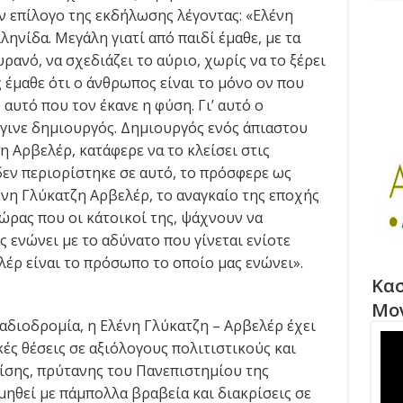
ον επίλογο της εκδήλωσης λέγοντας: «Ελένη
ηνίδα. Μεγάλη γιατί από παιδί έμαθε, με τα
υρανό, να σχεδιάζει το αύριο, χωρίς να το ξέρει
 έμαθε ότι ο άνθρωπος είναι το μόνο ον που
 αυτό που τον έκανε η φύση. Γι’ αυτό ο
έγινε δημιουργός. Δημιουργός ενός άπιαστου
η Αρβελέρ, κατάφερε να το κλείσει στις
δεν περιορίστηκε σε αυτό, το πρόσφερε ως
ένη Γλύκατζη Αρβελέρ, το αναγκαίο της εποχής
χώρας που οι κάτοικοί της, ψάχνουν να
 ενώνει με το αδύνατο που γίνεται ενίοτε
έρ είναι το πρόσωπο το οποίο μας ενώνει».
Κασ
Μο
αδιοδρομία, η Ελένη Γλύκατζη – Αρβελέρ έχει
κές θέσεις σε αξιόλογους πολιτιστικούς και
πίσης, πρύτανης του Πανεπιστημίου της
ιμηθεί με πάμπολλα βραβεία και διακρίσεις σε