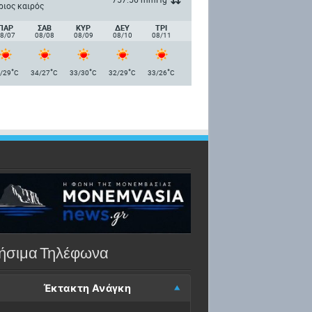
ριος καιρός
ΠΑΡ
ΣΑΒ
ΚΥΡ
ΔΕΥ
ΤΡΙ
8/07
08/08
08/09
08/10
08/11
°
°
°
°
°
/29
C
34/27
C
33/30
C
32/29
C
33/26
C
ήσιμα Τηλέφωνα
Έκτακτη Ανάγκη