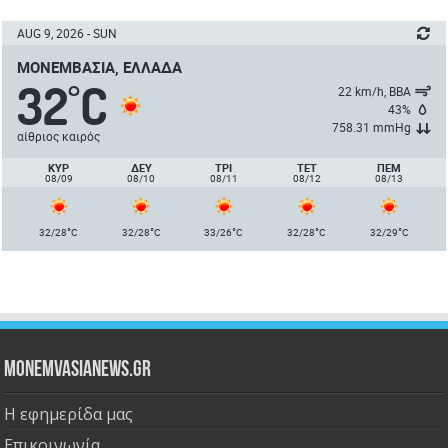
AUG 9, 2026 - SUN
ΜΟΝΕΜΒΑΣΙΆ, ΕΛΛΆΔΑ
32
C
°
22 km/h, ΒΒΑ
43%
758.31 mmHg
αίθριος καιρός
ΚΥΡ
ΔΕΥ
ΤΡΙ
ΤΕΤ
ΠΈΜ
08/09
08/10
08/11
08/12
08/13
°
°
°
°
°
32/28
C
32/28
C
33/26
C
32/28
C
32/29
C
Monemvasianews.gr
Η εφημερίδα μας
Επικοινωνία