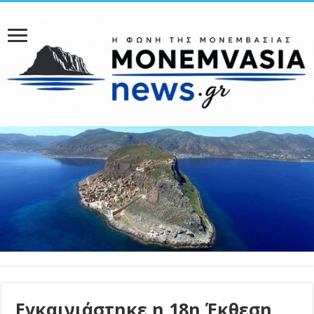
Εγκαινιάστηκε η 18η Έκθεση