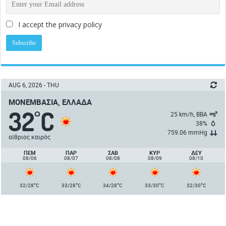
I accept the privacy policy
AUG 6, 2026 - THU
ΜΟΝΕΜΒΑΣΙΆ, ΕΛΛΆΔΑ
32
C
°
25 km/h, ΒΒΑ
38%
759.06 mmHg
αίθριος καιρός
ΠΈΜ
ΠΑΡ
ΣΑΒ
ΚΥΡ
ΔΕΥ
08/06
08/07
08/08
08/09
08/10
°
°
°
°
°
32/28
C
33/28
C
34/28
C
33/30
C
32/30
C