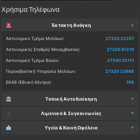
Χρήσιμα Τηλέφωνα
Έκτακτη Ανάγκη
Αστυνομικό Τμήμα Μολάων:
27320 22207
Αστυνομικός Σταθμός Μονεμβασίας:
27320 61210
Αστυνομικό Τμήμα Βοιών:
27340 22111
Πυροσβεστική Υπηρεσία Μολάων:
27320 23888
ΕΚΑΒ (Εθνικό Κέντρο):
166
Τοπική Αυτοδιοίκηση
Δήμος Μονεμβασίας (Έδρα):
27323 60500
Λιμενικά & Συγκοινωνίες
Δ.Ε. Μονεμβασίας (Γραφεία):
27323 60019
Λιμεναρχείο Μονεμβασίας:
27320 61266
Υγεία & Κοινή Ωφέλεια
ΚΕΠ Μολάων:
27323 60521
Λιμεναρχείο Νεάπολης:
27340 22228
Νοσοκομείο Μολάων:
27323 60100