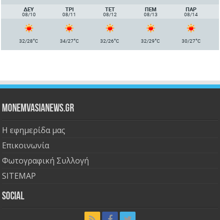
ΔΕΥ
ΤΡΙ
ΤΕΤ
ΠΈΜ
ΠΑΡ
08/10
08/11
08/12
08/13
08/14
°
°
°
°
°
32/28
C
34/27
C
32/26
C
32/29
C
30/27
C
Monemvasianews.gr
Η εφημερίδα μας
Επικοινωνία
Φωτογραφική Συλλογή
SITEMAP
Social