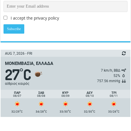
I accept the privacy policy
AUG 7, 2026 - FRI
ΜΟΝΕΜΒΑΣΙΆ, ΕΛΛΆΔΑ
27
C
°
7 km/h, ΒΒΔ
52%
757.56 mmHg
αίθριος καιρός
ΠΑΡ
ΣΑΒ
ΚΥΡ
ΔΕΥ
ΤΡΙ
08/07
08/08
08/09
08/10
08/11
°
°
°
°
°
32/29
C
34/28
C
33/30
C
32/30
C
33/26
C