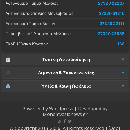
Αστυνομικό Τμήμα Μολάων:
27320 22207
Αστυνομικός Σταθμός Μονεμβασίας:
27320 61210
Αστυνομικό Τμήμα Βοιών:
27340 22111
Πυροσβεστική Υπηρεσία Μολάων:
27320 23888
ΕΚΑΒ (Εθνικό Κέντρο):
166
Τοπική Αυτοδιοίκηση
Δήμος Μονεμβασίας (Έδρα):
27323 60500
Λιμενικά & Συγκοινωνίες
Δ.Ε. Μονεμβασίας (Γραφεία):
27323 60019
Λιμεναρχείο Μονεμβασίας:
27320 61266
Υγεία & Κοινή Ωφέλεια
ΚΕΠ Μολάων:
27323 60521
Λιμεναρχείο Νεάπολης:
27340 22228
Νοσοκομείο Μολάων:
27323 60100
ΚΕΠ Μονεμβασίας:
27323 60031
ΚΤΕΛ Λακωνίας (Σταθμός Μολάων):
27320 22209
Κέντρο Υγείας Νεάπολης:
27340 22500
Powered by
Wordpress
| Developed by
ΚΕΠ Βοιών:
27340 24087
Monemvasianews.gr
ΚΤΕΛ Λακωνίας (Σταθμός Μονεμβασίας):
27320 61752
Βλάβες ΔΕΔΔΗΕ (Ρεύμα):
800 4004000
ΚΕΠ Ασωπού:
27323 60710
ΚΤΕΛ Λακωνίας (Σταθμός Νεάπολης):
27340 23222
Ύδρευση Δήμου (Βλάβες):
27323 60533
© Copyright 2013-2026, All Rights Reserved |
Όροι