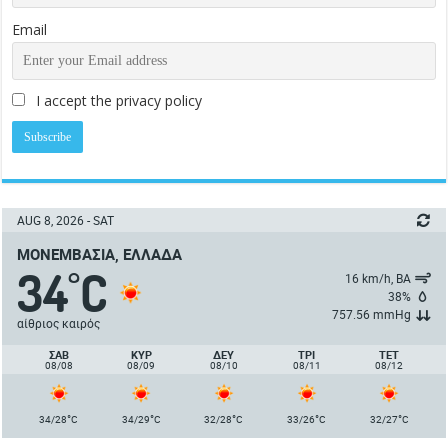
Email
I accept the privacy policy
AUG 8, 2026 - SAT
ΜΟΝΕΜΒΑΣΙΆ, ΕΛΛΆΔΑ
34
C
°
16 km/h, ΒΑ
38%
757.56 mmHg
αίθριος καιρός
ΣΑΒ
ΚΥΡ
ΔΕΥ
ΤΡΙ
ΤΕΤ
08/08
08/09
08/10
08/11
08/12
°
°
°
°
°
34/28
C
34/29
C
32/28
C
33/26
C
32/27
C