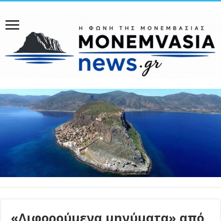
«Διφορούμενα μηνύματα» από