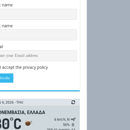
st name
t name
il
I accept the privacy policy
 6, 2026 - THU
ΝΕΜΒΑΣΙΆ, ΕΛΛΆΔΑ
30
C
°
6 km/h, Ν
56%
758.31 mmHg