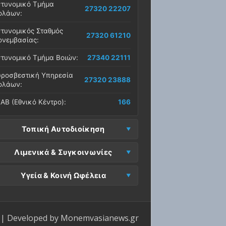
τυνομικό Τμήμα
27320 22207
ολάων:
τυνομικός Σταθμός
27320 61210
νεμβασίας:
τυνομικό Τμήμα Βοιών:
27340 22111
ροσβεστική Υπηρεσία
27320 23888
ολάων:
ΑΒ (Εθνικό Κέντρο):
166
Τοπική Αυτοδιοίκηση
μος Μονεμβασίας
Λιμενικά & Συγκοινωνίες
27323 60500
δρα):
μεναρχείο
Ε. Μονεμβασίας
Υγεία & Κοινή Ωφέλεια
27320 61266
27323 60019
νεμβασίας:
ραφεία):
σοκομείο Μολάων:
27323 60100
μεναρχείο Νεάπολης:
27340 22228
ΕΠ Μολάων:
27323 60521
ντρο Υγείας Νεάπολης:
27340 22500
ΕΛ Λακωνίας (Σταθμός
| Developed by
Monemvasianews.gr
Π Μονεμβασίας:
27323 60031
27320 22209
λάων):