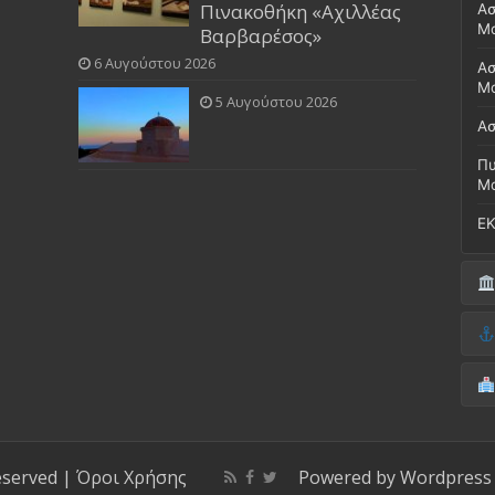
Πινακοθήκη «Αχιλλέας
Ασ
Μ
Βαρβαρέσος»
6 Αυγούστου 2026
Ασ
Μο
5 Αυγούστου 2026
Ασ
Πυ
Μ
ΕΚ
Δή
(Έ
Λι
Δ.
Μο
(Γ
Νο
Λι
Κ
Κέ
ΚΤ
eserved |
Όροι Χρήσης
Powered by
Wordpress
ΚΕ
Μο