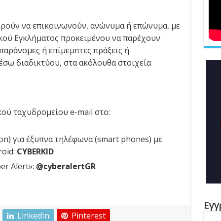
πορούν να επικοινωνούν, ανώνυμα ή επώνυμα, με
κού Εγκλήματος προκειμένου να παρέχουν
παράνομες ή επίμεμπτες πράξεις ή
έσω διαδικτύου, στα ακόλουθα στοιχεία
ού ταχυδρομείου e-mail στο:
on) για έξυπνα τηλέφωνα (smart phones) με
roid:
CYBERKID
r Alert»:
@cyberalertGR
Εγγ
LinkedIn
Pinterest