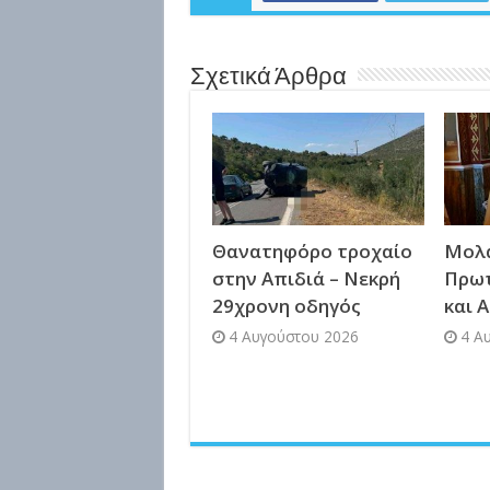
Σχετικά Άρθρα
Θανατηφόρο τροχαίο
Μολά
στην Απιδιά – Νεκρή
Πρω
29χρονη οδηγός
και 
4 Αυγούστου 2026
4 Α