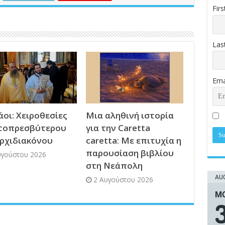
Fir
Las
Ema
οι: Χειροθεσίες
Μια αληθινή ιστορία
τοπρεσβύτερου
για την Caretta
Αρχιδιακόνου
caretta: Με επιτυχία η
παρουσίαση βιβλίου
υγούστου 2026
στη Νεάπολη
AUG
2 Αυγούστου 2026
ΜΟ