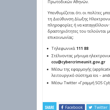
Πρωτοδικών Αθηνών.
Υπενθυμίζεται ότι οι πολίτες μ
τη Διεύθυνση Δίωξης Ηλεκτρονι
πληροφορίες ή να καταγγέλλουν 
δραστηριότητες του τελούνται μ
επικοινωνίας:
Τηλεφωνικά:
111 88
Στέλνοντας μήνυμα ηλεκτρονικ
ccu
@
cybercrimeunit
.
gov
.
gr
Μέσω της εφαρμογής (applicati
λειτουργικό σύστημα ios – and
Μέσω Twitter «Γραμμή SOS Cybe
Facebook
Twitter
Share