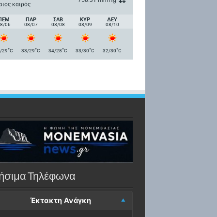
ριος καιρός
ΠΈΜ
ΠΑΡ
ΣΑΒ
ΚΥΡ
ΔΕΥ
8/06
08/07
08/08
08/09
08/10
°
°
°
°
°
/29
C
33/29
C
34/28
C
33/30
C
32/30
C
ήσιμα Τηλέφωνα
Έκτακτη Ανάγκη