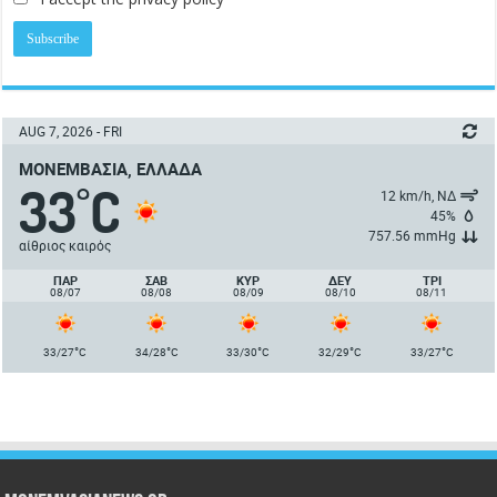
AUG 7, 2026 - FRI
ΜΟΝΕΜΒΑΣΙΆ, ΕΛΛΆΔΑ
33
C
°
12 km/h, ΝΔ
45%
757.56 mmHg
αίθριος καιρός
ΠΑΡ
ΣΑΒ
ΚΥΡ
ΔΕΥ
ΤΡΙ
08/07
08/08
08/09
08/10
08/11
°
°
°
°
°
33/27
C
34/28
C
33/30
C
32/29
C
33/27
C