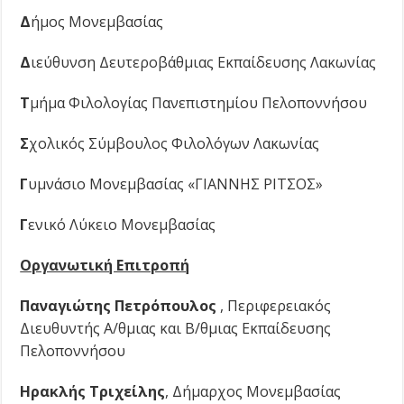
Δ
ήμος Μονεμβασίας
Δ
ιεύθυνση Δευτεροβάθμιας Εκπαίδευσης Λακωνίας
Τ
μήμα Φιλολογίας Πανεπιστημίου Πελοποννήσου
Σ
χολικός Σύμβουλος Φιλολόγων Λακωνίας
Γ
υμνάσιο Μονεμβασίας «ΓΙΑΝΝΗΣ ΡΙΤΣΟΣ»
Γ
ενικό Λύκειο Μονεμβασίας
Οργανωτική Επιτροπή
Παναγιώτης Πετρόπουλος
, Περιφερειακός
Διευθυντής Α/θμιας και Β/θμιας Εκπαίδευσης
Πελοποννήσου
Ηρακλής Τριχείλης
, Δήμαρχος Μονεμβασίας