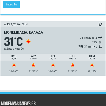
AUG 9, 2026 - SUN
ΜΟΝΕΜΒΑΣΙΆ, ΕΛΛΆΔΑ
31
C
°
21 km/h, ΒΒΑ
43%
758.31 mmHg
αίθριος καιρός
ΚΥΡ
ΔΕΥ
ΤΡΙ
ΤΕΤ
ΠΈΜ
08/09
08/10
08/11
08/12
08/13
°
°
°
°
°
32/28
C
32/27
C
33/26
C
32/27
C
32/28
C
Monemvasianews.gr