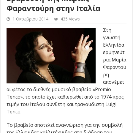
Φαραντούρη στην Ιταλία
1 Οκτωβρίου 2014
435 Views
Στη
γνωστή
Ελληνίδα
ερμηνεύτ
ρια Μαρία
Φαραντού
ρη
απονέμετ
αι φέτος το διεθνές μουσικό βραβείο «Premio
Tenco», το οποίο έχει καθιερωθεί από το 1974 προς
τιμήν του Ιταλού σύνθετη και τραγουδιστή Luigi
Tenco.
Το βραβείο αποτελεί αναγνώριση για την συμβολή
της Ελληνίδας καλλιτέχνιδας στη διάδοση του