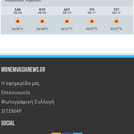
σποραδικές νεφώσεις
ΣΑΒ
ΚΥΡ
ΔΕΥ
ΤΡΙ
ΤΕΤ
08/08
08/09
08/10
08/11
08/12
°
°
°
°
°
34/30
C
33/28
C
32/27
C
33/27
C
33/27
C
Monemvasianews.gr
Η εφημερίδα μας
Επικοινωνία
Φωτογραφική Συλλογή
SITEMAP
Social