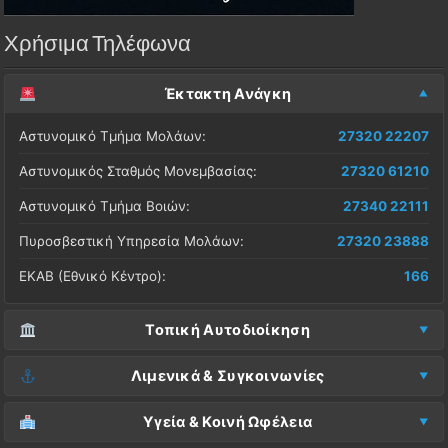
Χρήσιμα Τηλέφωνα
Έκτακτη Ανάγκη
Αστυνομικό Τμήμα Μολάων:
27320 22207
Αστυνομικός Σταθμός Μονεμβασίας:
27320 61210
Αστυνομικό Τμήμα Βοιών:
27340 22111
Πυροσβεστική Υπηρεσία Μολάων:
27320 23888
ΕΚΑΒ (Εθνικό Κέντρο):
166
Τοπική Αυτοδιοίκηση
Δήμος Μονεμβασίας (Έδρα):
27323 60500
Λιμενικά & Συγκοινωνίες
Δ.Ε. Μονεμβασίας (Γραφεία):
27323 60019
Λιμεναρχείο Μονεμβασίας:
27320 61266
Υγεία & Κοινή Ωφέλεια
ΚΕΠ Μολάων:
27323 60521
Λιμεναρχείο Νεάπολης:
27340 22228