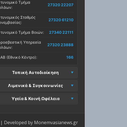
τυνομικό Τμήμα
27320 22207
ολάων:
τυνομικός Σταθμός
27320 61210
νεμβασίας:
τυνομικό Τμήμα Βοιών:
27340 22111
ροσβεστική Υπηρεσία
27320 23888
ολάων:
ΑΒ (Εθνικό Κέντρο):
166
Τοπική Αυτοδιοίκηση
μος Μονεμβασίας
Λιμενικά & Συγκοινωνίες
27323 60500
δρα):
μεναρχείο
Ε. Μονεμβασίας
Υγεία & Κοινή Ωφέλεια
27320 61266
27323 60019
νεμβασίας:
ραφεία):
σοκομείο Μολάων:
27323 60100
μεναρχείο Νεάπολης:
27340 22228
ΕΠ Μολάων:
27323 60521
ντρο Υγείας Νεάπολης:
27340 22500
ΕΛ Λακωνίας (Σταθμός
| Developed by
Monemvasianews.gr
Π Μονεμβασίας:
27323 60031
27320 22209
λάων):