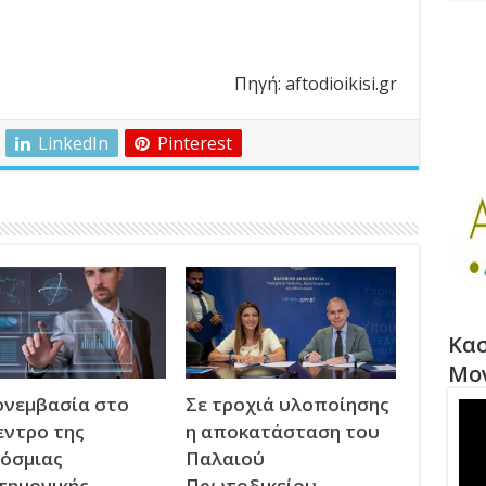
Πηγή: aftodioikisi.gr
LinkedIn
Pinterest
Κασ
Μο
νεμβασία στο
Σε τροχιά υλοποίησης
εντρο της
η αποκατάσταση του
όσμιας
Παλαιού
τημονικής
Πρωτοδικείου