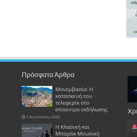
αίθ
0
33
Πρόσφατα Άρθρα
Μονεμβασία: Η
κατασκευή του
τελεφερίκ στο
επίκεντρο εκδήλωσης
Χρ
7 Αυγούστου 2026
Η Κλασική και
Μπαρόκ Μουσική