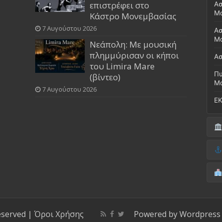
επιστρέφει στο
Ασ
Μ
Κάστρο Μονεμβασίας
7 Αυγούστου 2026
Ασ
Μο
Νεάπολη: Με μουσική
πλημμύρισαν οι κήποι
Ασ
του Limira Mare
Πυ
(βίντεο)
Μ
7 Αυγούστου 2026
ΕΚ
Δή
(Έ
Λι
Δ.
Μο
(Γ
Νο
Λι
Κ
Κέ
ΚΤ
eserved |
Όροι Χρήσης
Powered by
Wordpress
ΚΕ
Μο