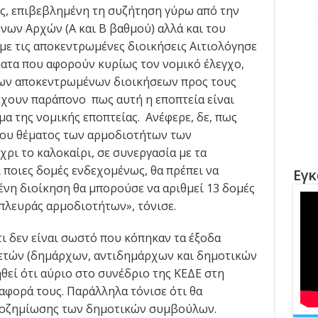
ης, επιβεβλημένη τη συζήτηση γύρω από την
νων Αρχών (Α και Β βαθμού) αλλά και του
ε τις αποκεντρωμένες διοικήσεις Αιτιολόγησε
ατα που αφορούν κυρίως τον νομικό έλεγχο,
 των αποκεντρωμένων διοικήσεων προς τους
 έχουν παράπονο πως αυτή η εποπτεία είναι
α της νομικής εποπτείας. Ανέφερε, δε, πως
του θέματος των αρμοδιοτήτων των
ι το καλοκαίρι, σε συνεργασία με τα
 ποιες δομές ενδεχομένως, θα πρέπει να
Εγκ
νη διοίκηση θα μπορούσε να αριθμεί 13 δομές
πλευράς αρμοδιοτήτων», τόνισε.
ι δεν είναι σωστό που κόπηκαν τα έξοδα
ρετών (δημάρχων, αντιδημάρχων και δημοτικών
εί ότι αύριο στο συνέδριο της ΚΕΔΕ στη
ναφορά τους. Παράλληλα τόνισε ότι θα
ποζημίωσης των δημοτικών συμβούλων.