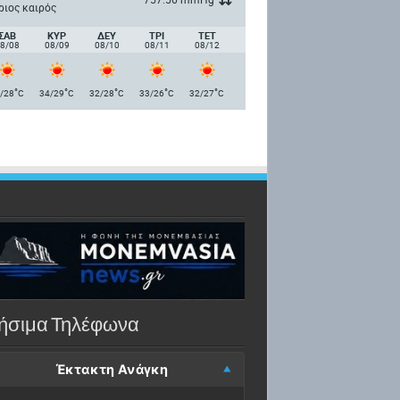
ριος καιρός
ΣΑΒ
ΚΥΡ
ΔΕΥ
ΤΡΙ
ΤΕΤ
8/08
08/09
08/10
08/11
08/12
°
°
°
°
°
/28
C
34/29
C
32/28
C
33/26
C
32/27
C
ήσιμα Τηλέφωνα
Έκτακτη Ανάγκη