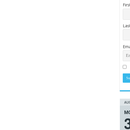
Fir
Las
Ema
AUG
ΜΟ