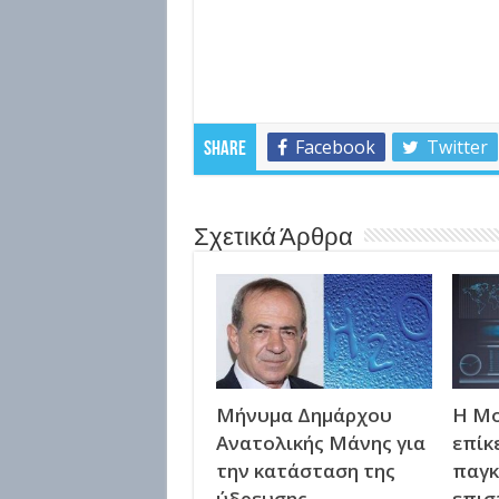
Facebook
Twitter
Share
Σχετικά Άρθρα
Μήνυμα Δημάρχου
Η Μο
Ανατολικής Μάνης για
επίκ
την κατάσταση της
παγκ
ύδρευσης
επισ