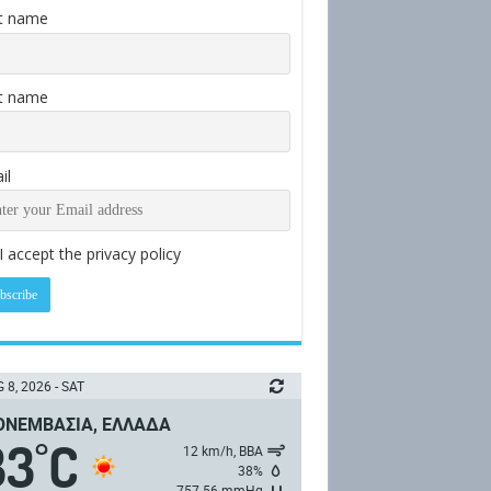
st name
t name
il
I accept the privacy policy
 8, 2026 - SAT
ΝΕΜΒΑΣΙΆ, ΕΛΛΆΔΑ
33
C
°
12 km/h, ΒΒΑ
38%
757.56 mmHg