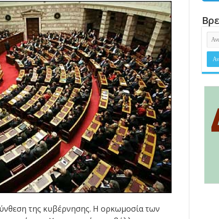
Βρε
σύνθεση της κυβέρνησης. Η ορκωμοσία των