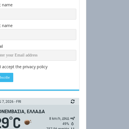
st name
t name
il
I accept the privacy policy
 7, 2026 - FRI
ΝΕΜΒΑΣΙΆ, ΕΛΛΆΔΑ
29
C
°
8 km/h, ΔΝΔ
49%
757.56 mmHg