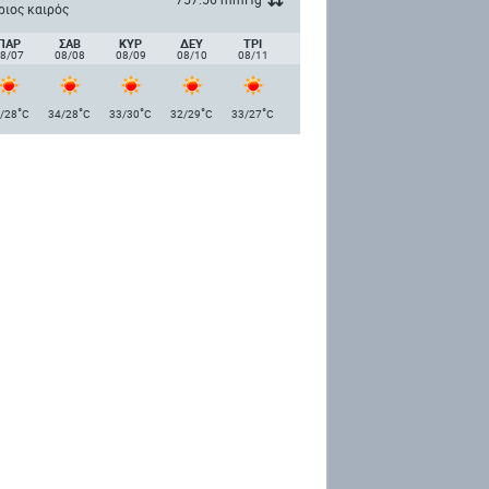
ριος καιρός
ΠΑΡ
ΣΑΒ
ΚΥΡ
ΔΕΥ
ΤΡΙ
8/07
08/08
08/09
08/10
08/11
°
°
°
°
°
/28
C
34/28
C
33/30
C
32/29
C
33/27
C