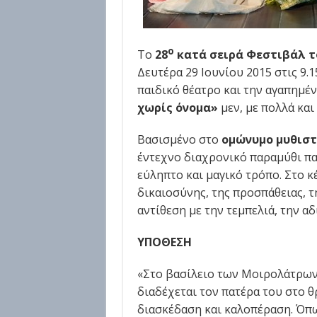
ο
Το
28
κατά σειρά Φεστιβάλ τ
Δευτέρα 29 Ιουνίου 2015 στις 9.15
παιδικό θέατρο και την αγαπημέ
χωρίς όνομα»
μεν, με πολλά και
Βασισμένο στο
ομώνυμο μυθιστ
έντεχνο διαχρονικό παραμύθι παρ
εύληπτο και μαγικό τρόπο. Στο κέ
δικαιοσύνης, της προσπάθειας, τ
αντίθεση με την τεμπελιά, την αδ
ΥΠΟΘΕΣΗ
«Στο βασίλειο των Μοιρολάτρων 
διαδέχεται τον πατέρα του στο θ
διασκέδαση και καλοπέραση. Όπως