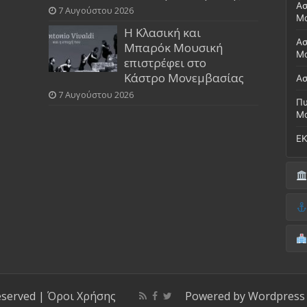
Ασ
7 Αυγούστου 2026
Μ
Η Κλασική και
Ασ
Μπαρόκ Μουσική
Μο
επιστρέφει στο
Κάστρο Μονεμβασίας
Ασ
7 Αυγούστου 2026
Πυ
Μ
ΕΚ
Δή
(Έ
Λι
Δ.
Μο
(Γ
Νο
Λι
Κ
Κέ
ΚΤ
eserved |
Όροι Χρήσης
Powered by
Wordpress
ΚΕ
Μο