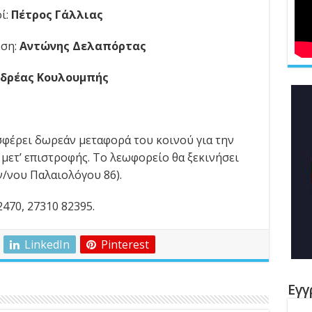
ί:
Πέτρος Γάλλιας
ωση:
Αντώνης Δελαπόρτας
δρέας Κουλουμπής
φέρει δωρεάν μεταφορά του κοινού για την
ετ’ επιστροφής. Το λεωφορείο θα ξεκινήσει
ων/νου Παλαιολόγου 86).
470, 27310 82395.
LinkedIn
Pinterest
Εγγ