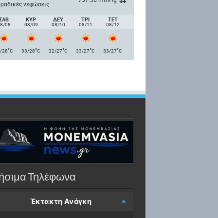
ραδικές νεφώσεις
ΣΑΒ
ΚΥΡ
ΔΕΥ
ΤΡΙ
ΤΕΤ
8/08
08/09
08/10
08/11
08/12
°
°
°
°
°
/28
C
33/28
C
32/27
C
33/27
C
33/27
C
ήσιμα Τηλέφωνα
Έκτακτη Ανάγκη