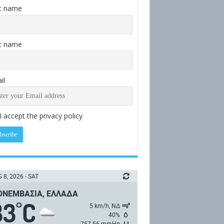
st name
t name
il
I accept the privacy policy
 8, 2026 - SAT
ΝΕΜΒΑΣΙΆ, ΕΛΛΆΔΑ
33
C
°
5 km/h, ΝΔ
40%
757.56 mmHg