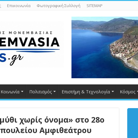
ς
Επικοινωνία
Φωτογραφική Συλλογή
SITEMAP
Κοινωνία
Πολιτισμός
Επιστήμη & Τεχνολογία
Κόσμος
μύθι χωρίς όνομα» στο 28ο
οπουλείου Αμφιθεάτρου