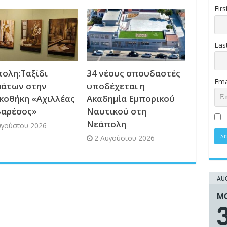
Fir
Las
ολη:Ταξίδι
34 νέους σπουδαστές
Ema
άτων στην
υποδέχεται η
κοθήκη «Αχιλλέας
Ακαδημία Εμπορικού
βαρέσος»
Ναυτικού στη
Νεάπολη
υγούστου 2026
2 Αυγούστου 2026
AUG
ΜΟ