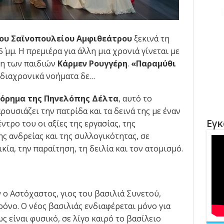
ου Σαϊνοπουλείου Αμφιθεάτρου
ξεκινά τη
΄ μμ. Η πρεμιέρα για άλλη μια χρονιά γίνεται με
νη των παιδιών
Κάρμεν Ρουγγέρη
.
«Παραμύθι
 διαχρονικά νοήματα δε…
όρημα της Πηνελόπης Δέλτα
, αυτό το
ουσιάζει την πατρίδα και τα δεινά της με έναν
Εγκ
ντρο του οι αξίες της εργασίας, της
ης ανδρείας και της συλλογικότητας, σε
ικία, την παραίτηση, τη δειλία και τον ατομισμό.
ο Αστόχαστος, γιος του βασιλιά Συνετού,
ρόνο. Ο νέος βασιλιάς ενδιαφέρεται μόνο για
 είναι φυσικό, σε λίγο καιρό το βασίλειο