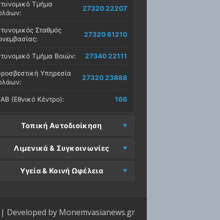
τυνομικό Τμήμα
27320 22207
ολάων:
τυνομικός Σταθμός
27320 61210
νεμβασίας:
τυνομικό Τμήμα Βοιών:
27340 22111
ροσβεστική Υπηρεσία
27320 23888
ολάων:
ΑΒ (Εθνικό Κέντρο):
166
Τοπική Αυτοδιοίκηση
μος Μονεμβασίας
Λιμενικά & Συγκοινωνίες
27323 60500
δρα):
μεναρχείο
Ε. Μονεμβασίας
Υγεία & Κοινή Ωφέλεια
27320 61266
27323 60019
νεμβασίας:
ραφεία):
σοκομείο Μολάων:
27323 60100
μεναρχείο Νεάπολης:
27340 22228
ΕΠ Μολάων:
27323 60521
ντρο Υγείας Νεάπολης:
27340 22500
ΕΛ Λακωνίας (Σταθμός
| Developed by
Monemvasianews.gr
Π Μονεμβασίας:
27323 60031
27320 22209
λάων):