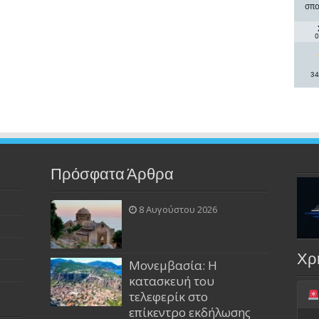
σπο
0
34
Πρόσφατα Άρθρα
8 Αυγούστου 2026
Χρ
Μονεμβασία: Η
κατασκευή του
τελεφερίκ στο
επίκεντρο εκδήλωσης