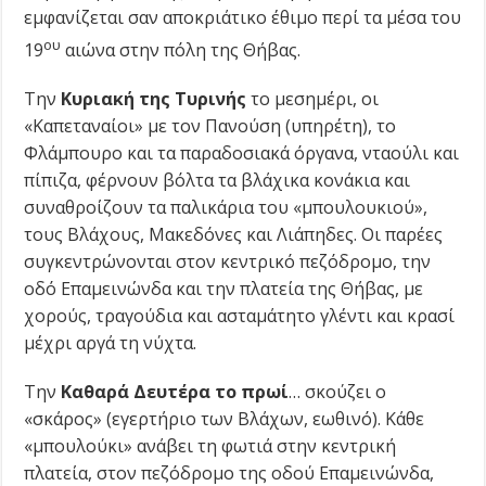
εμφανίζεται σαν αποκριάτικο έθιμο περί τα μέσα του
ου
19
αιώνα στην πόλη της Θήβας.
Την
Κυριακή της Τυρινής
το μεσημέρι, οι
«Καπεταναίοι» με τον Πανούση (υπηρέτη), το
Φλάμπουρο και τα παραδοσιακά όργανα, νταούλι και
πίπιζα, φέρνουν βόλτα τα βλάχικα κονάκια και
συναθροίζουν τα παλικάρια του «μπουλουκιού»,
τους Βλάχους, Μακεδόνες και Λιάπηδες. Οι παρέες
συγκεντρώνονται στον κεντρικό πεζόδρομο, την
οδό Επαμεινώνδα και την πλατεία της Θήβας, με
χορούς, τραγούδια και ασταμάτητο γλέντι και κρασί
μέχρι αργά τη νύχτα.
Την
Καθαρά Δευτέρα το πρωί
… σκούζει ο
«σκάρος» (εγερτήριο των Βλάχων, εωθινό). Κάθε
«μπουλούκι» ανάβει τη φωτιά στην κεντρική
πλατεία, στον πεζόδρομο της οδού Επαμεινώνδα,