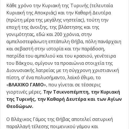
Κάθε χρόνο την Κυριακή της Τυρινής (τελευταία
Κυριακή της Αποκριάς) και την Καθαρή Δευτέρα
(πρώτη μέρα της μεγάλης νηστείας), τούτη την
εποχή της άνοιξης, της βλάστησης και της
γονιμότητας, εδώ και 200 χρόνια, στην
αμπελοστεφάνωτη επτάπυλη Θήβα, πόλη πανάρχαιη
και σεβαστή στην ιστορία και την παράδοση,
πατρίδα του αμπελιού και του κρασιού, γενέτειρα
του Βάκχου, σμίγουν τα προαιώνια στοιχεία της
Διονυσιακής λατρείας με τη σύγχρονη χριστιανική
πίστη, σ’ ένα πολυσήμαντο, λαϊκό έθιμο, το
«
ΒΛΑΧΙΚΟ ΓΑΜΟ
», που γίνεται σε τέσσερις
γιορτινές μέρες.
Την Τσικνοπέμπτη, την Κυριακή
της Τυρινής, την Καθαρή Δευτέρα και των Αγίων
Θεοδώρων.
Ο Βλάχικος Γάμος της Θήβας αποτελεί σατυρική
παραλλαγή τέλεσης ποιμενικού γάμου και