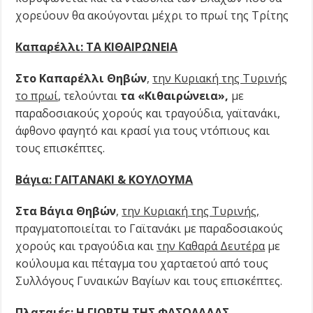
χορεύουν θα ακούγονται μέχρι το πρωί της Τρίτης
Καπαρέλλι: ΤΑ ΚΙΘΑΙΡΩΝΕΙΑ
Στο Καπαρέλλι Θηβών
,
την Κυριακή της Τυρινής
το πρωί
, τελούνται
τα «Κιθαιρώνεια»,
με
παραδοσιακούς χορούς και τραγούδια, γαϊτανάκι,
άφθονο φαγητό και κρασί για τους ντόπιους και
τους επισκέπτες.
Βάγια: ΓΑΪΤΑΝΑΚΙ & ΚΟΥΛΟΥΜΑ
Στα Βάγια Θηβών
,
την Κυριακή της Τυρινής,
πραγματοποιείται το Γαϊτανάκι με παραδοσιακούς
χορούς και τραγούδια και
την Καθαρά Δευτέρα
με
κούλουμα και πέταγμα του χαρταετού από τους
Συλλόγους Γυναικών Βαγίων και τους επισκέπτες.
Πλαταιές: Η ΓΙΟΡΤΗ ΤΗΣ ΦΑΣΟΛΑΔΑΣ