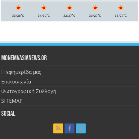
°
°
°
°
°
33/28
C
34/30
C
32/27
C
33/27
C
33/27
C
Monemvasianews.gr
Η εφημερίδα μας
Επικοινωνία
Φωτογραφική Συλλογή
SITEMAP
Social