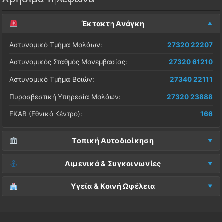
Έκτακτη Ανάγκη
Αστυνομικό Τμήμα Μολάων:
27320 22207
Αστυνομικός Σταθμός Μονεμβασίας:
27320 61210
Αστυνομικό Τμήμα Βοιών:
27340 22111
Πυροσβεστική Υπηρεσία Μολάων:
27320 23888
ΕΚΑΒ (Εθνικό Κέντρο):
166
Τοπική Αυτοδιοίκηση
Δήμος Μονεμβασίας (Έδρα):
27323 60500
Λιμενικά & Συγκοινωνίες
Δ.Ε. Μονεμβασίας (Γραφεία):
27323 60019
Λιμεναρχείο Μονεμβασίας:
27320 61266
Υγεία & Κοινή Ωφέλεια
ΚΕΠ Μολάων:
27323 60521
Λιμεναρχείο Νεάπολης:
27340 22228
Νοσοκομείο Μολάων:
27323 60100
ΚΕΠ Μονεμβασίας:
27323 60031
ΚΤΕΛ Λακωνίας (Σταθμός Μολάων):
27320 22209
Κέντρο Υγείας Νεάπολης:
27340 22500