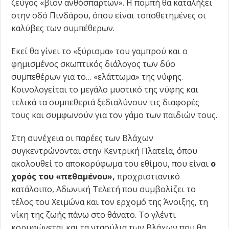
ζεύγος «βίον ανθόσπαρτων». Η πομπή θα καταλήξει
στην οδό Πινδάρου, όπου είναι τοποθετημένες οι
καλύβες των συμπέθερων.
Εκεί θα γίνει το «ξύρισμα» του γαμπρού και ο
φημισμένος σκωπτικός διάλογος των δύο
συμπεθέρων για το… «ελάττωμα» της νύφης.
Κοινολογείται το μεγάλο μυστικό της νύφης και
τελικά τα συμπεθεριά ξεδιαλύνουν τις διαφορές
τους και συμφωνούν για τον γάμο των παιδιών τους.
Στη συνέχεια οι παρέες των Βλάχων
συγκεντρώνονται στην Κεντρική Πλατεία, όπου
ακολουθεί το αποκορύφωμα του εθίμου, που είναι
ο
χορός του «πεθαμένου»,
προχριστιανικό
κατάλοιπο, Αδωνική Τελετή που συμβολίζει το
τέλος του Χειμώνα και τον ερχομό της Άνοιξης, τη
νίκη της ζωής πάνω στο θάνατο. Το γλέντι
κορυφώνεται και τα νταούλια των Βλάχων που θα