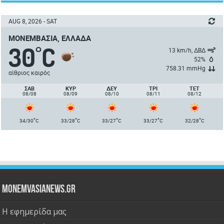
AUG 8, 2026 - SAT
ΜΟΝΕΜΒΑΣΙΆ, ΕΛΛΆΔΑ
30
C
°
13 km/h, ΔΒΔ
52%
758.31 mmHg
αίθριος καιρός
ΣΑΒ
ΚΥΡ
ΔΕΥ
ΤΡΙ
ΤΕΤ
08/08
08/09
08/10
08/11
08/12
°
°
°
°
°
34/30
C
33/28
C
33/27
C
33/27
C
32/28
C
Monemvasianews.gr
Η εφημερίδα μας