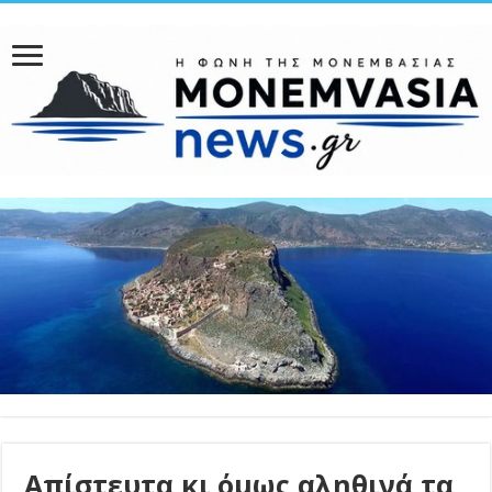
Απίστευτα κι όμως αληθινά τα