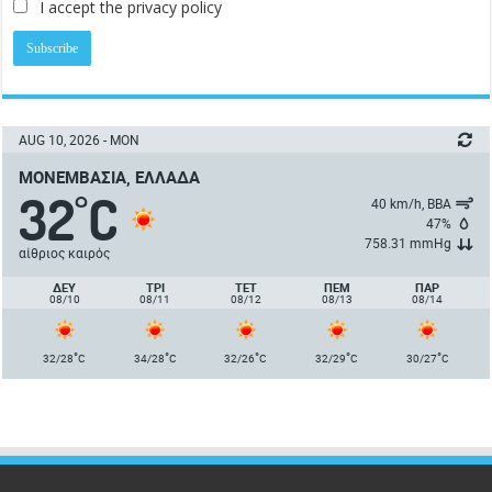
I accept the privacy policy
AUG 10, 2026 - MON
ΜΟΝΕΜΒΑΣΙΆ, ΕΛΛΆΔΑ
32
C
°
40 km/h, ΒΒΑ
47%
758.31 mmHg
αίθριος καιρός
ΔΕΥ
ΤΡΙ
ΤΕΤ
ΠΈΜ
ΠΑΡ
08/10
08/11
08/12
08/13
08/14
°
°
°
°
°
32/28
C
34/28
C
32/26
C
32/29
C
30/27
C