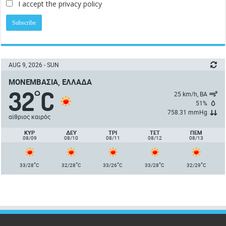
I accept the privacy policy
AUG 9, 2026 - SUN
ΜΟΝΕΜΒΑΣΙΆ, ΕΛΛΆΔΑ
32
C
°
25 km/h, ΒΑ
51%
758.31 mmHg
αίθριος καιρός
ΚΥΡ
ΔΕΥ
ΤΡΙ
ΤΕΤ
ΠΈΜ
08/09
08/10
08/11
08/12
08/13
°
°
°
°
°
33/28
C
32/28
C
33/26
C
33/28
C
32/29
C