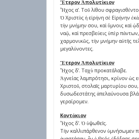
Ἕ
τερον
Ἀ
πολυτ
ί
κιο
ν
Ἦχος α’. Τοῦ λίθου σφραγισθέντο
Ὁ Χριστὸς ἡ εἰρήνη σὲ Εἰρήνην ἐκά
τὴν μνήμην σου, καὶ ὕμνοις καὶ ᾠ
ναῷ, καὶ πρεσβεύεις ὑπὲρ πάντων
χαρμονικῶς, τὴν μνήμην αὐτῆς τε
μεγαλύνοντες.
Ἕ
τερον
Ἀ
πολυτ
ί
κιο
ν
Ἦχος δ’. Ταχὺ προκατάλαβε.
Ἁγνείας λαμπρότησι, κρίνον ὡς 
Χριστοῦ, στολαῖς μαρτυρίου σου,
δυσωδεστάτης ἀπελαύνουσα βλάβ
γεραίρομεν.
Κοντ
ά
κιο
ν
Ἦχος δ’. Ὁ ὑψωθεῖς.
Τὴν καλλιπάρθενον ὑμνήσωμεν πά
ἀναστάσαν, ἧν ὁ Θεός ἐδόξασε σημ