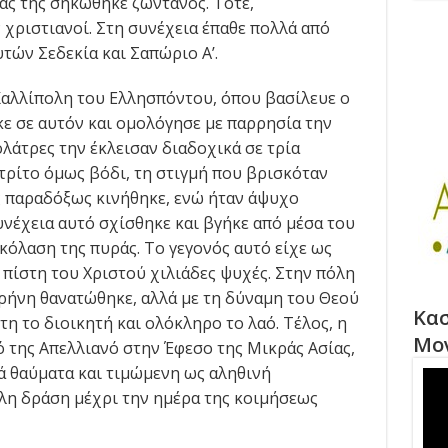
ας της σηκώθηκε ζωντανός. Τότε,
 χριστιανοί. Στη συνέχεια έπαθε πολλά από
υτών Σεδεκία και Σαπώριο Α’.
 Καλλίπολη του Ελλησπόντου, όπου βασίλευε ο
ε σε αυτόν και ομολόγησε με παρρησία την
ολάτρες την έκλεισαν διαδοχικά σε τρία
τρίτο όμως βόδι, τη στιγμή που βρισκόταν
ς παραδόξως κινήθηκε, ενώ ήταν άψυχο
νέχεια αυτό σχίσθηκε και βγήκε από μέσα του
κόλαση της πυράς. Το γεγονός αυτό είχε ως
πίστη του Χριστού χιλιάδες ψυχές. Στην πόλη
ρήνη θανατώθηκε, αλλά με τη δύναμη του Θεού
Κασ
τη το διοικητή και ολόκληρο το λαό. Τέλος, η
Μο
ό της Απελλιανό στην Έφεσο της Μικράς Ασίας,
ά θαύματα και τιμώμενη ως αληθινή
άλη δράση μέχρι την ημέρα της κοιμήσεως