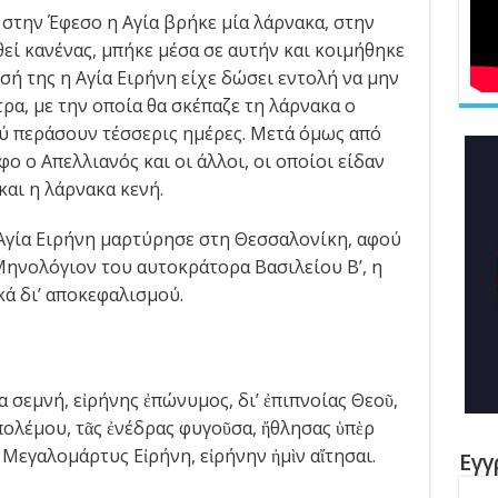
 στην Έφεσο η Αγία βρήκε μία λάρνακα, στην
θεί κανένας, μπήκε μέσα σε αυτήν και κοιμήθηκε
ησή της η Αγία Ειρήνη είχε δώσει εντολή να μην
ρα, με την οποία θα σκέπαζε τη λάρνακα ο
ύ περάσουν τέσσερις ημέρες. Μετά όμως από
ο ο Απελλιανός και οι άλλοι, οι οποίοι είδαν
αι η λάρνακα κενή.
Αγία Ειρήνη μαρτύρησε στη Θεσσαλονίκη, αφού
Μηνολόγιον του αυτοκράτορα Βασιλείου Β’, η
κά δι’ αποκεφαλισμού.
 σεμνή, εἰρήνης ἐπώνυμος, δι’ ἐπιπνοίας Θεοῦ,
πολέμου, τᾶς ἐνέδρας φυγοῦσα, ἤθλησας ὑπὲρ
 Μεγαλομάρτυς Εἰρήνη, εἰρήνην ἠμὶν αἴτησαι.
Εγγ