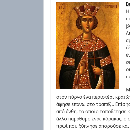
Β
Η
α
β
Λ
α
έ
έ
σ
ο
α
Μ
στον πύργο ένα περιστέρι κρατών
άφησε επάνω στο τραπέζι. Επίσης
από άνθη, το οποίο τοποθέτησε κ
άλλο παράθυρο ένας κόρακας, ο ο
πρωί που ξύπνησε απορούσε και 