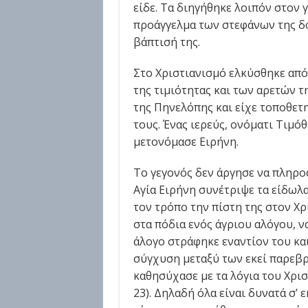
είδε. Τα διηγήθηκε λοιπόν στον 
προάγγελμα των στεφάνων της δό
βάπτισή της.
Στο Χριστιανισμό ελκύσθηκε από
της τιμιότητας και των αρετών τ
της Πηνελόπης και είχε τοποθετ
τους. Ένας ιερεύς, ονόματι Τιμό
μετονόμασε Ειρήνη.
Το γεγονός δεν άργησε να πληροφ
Αγία Ειρήνη συνέτριψε τα είδωλα
τον τρόπο την πίστη της στον Χρι
στα πόδια ενός άγριου αλόγου, ν
άλογο στράφηκε εναντίον του κα
σύγχυση μεταξύ των εκεί παρεβ
καθησύχασε με τα λόγια του Χρισ
23). Δηλαδή όλα είναι δυνατά σ’ 