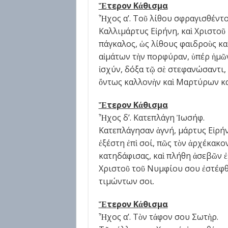
Ἕ
τερον Κ
ά
θισμ
α
Ἦχος α’. Τοῦ λίθου σφραγισθέντο
Καλλιμάρτυς Εἰρήνη, καὶ Χριστοῦ
πάγκαλος, ὡς λίθους φαιδροὺς καὶ
αἱμάτων τὴν πορφύραν, ὑπέρ ἡμῶ
ἰσχύν, δόξα τῷ σὲ στεφανώσαντι,
ὄντως καλλονὴν καὶ Μαρτύρων κ
Ἕ
τερον Κ
ά
θισμ
α
Ἦχος δ’. Κατεπλάγη Ἰωσήφ.
Κατεπλάγησαν ἁγνή, μάρτυς Εἰρήν
ἐξέστη ἐπὶ σοί, πῶς τὸν ἀρχέκακο
κατηδάφισας, καὶ πλήθη ἀσεβῶν 
Χριστοῦ τοῦ Νυμφίου σου ἐστέφθη
τιμώντων σοι.
Ἕ
τερον Κ
ά
θισμ
α
Ἦχος α’. Τὸν τάφον σου Σωτὴρ.