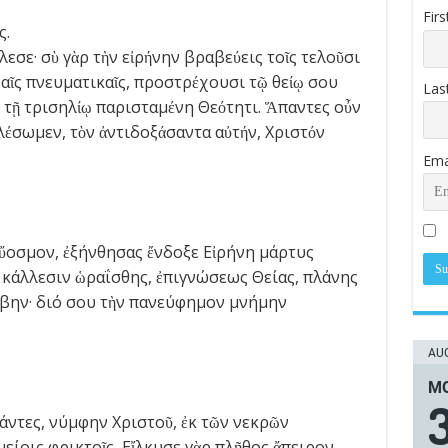
Fir
ς.
λεσε· σὺ γὰρ τὴν εἰρήνην βραβεύεις τοῖς τελοῦσι
δαῖς πνευματικαῖς, προστρέχουσι τῷ θείῳ σου
Las
, τῇ τρισηλίῳ παρισταμένη Θεότητι. Ἅπαντες οὖν
λέσωμεν, τὸν ἀντιδοξάσαντα αὐτήν, Χριστόν
Ema
εὔοσμον, ἐξήνθησας ἔνδοξε Εἰρήνη μάρτυς
 κάλλεσιν ὡραΐσθης, ἐπιγνώσεως Θείας, πλάνης
ην· διό σου τὴν πανεύφημον μνήμην
AUG
ΜΟ
ντες, νύμφην Χριστοῦ, ἐκ τῶν νεκρῶν
είοις φρικτοῖς, Εἴλκυσε γὰρ πλῆθος ἄπειρον,