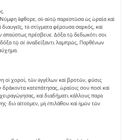
ς.
 Νύμφη ἄφθορε, σὺ αὐτῷ παρεστῶσα ὡς ὡραία καὶ
 διαυγεῖς, τὰ στίγματα φέρουσα σαρκός, καὶ
ν ἀπαύστως πρέσβευε. Δόξα τῷ δεδωκότι σοι
 δόξα τῷ σὲ ἀναδείξαντι λαμπρῶς, Παρθένων
αύχημα.
η οἱ χοροί, τῶν ἀγγέλων καὶ βροτῶν, φύσις
ν δράκοντα κατεπάτησας, ὡραίοις σου ποσὶ καὶ
ἐχειραγώγησας, καὶ διαδήματι κάλλους παρὰ
ς· διὸ αἰτοῦμεν, μὴ ἐπιλάθου καὶ ἡμῶν τῶν