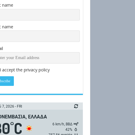
st name
t name
il
I accept the privacy policy
 7, 2026 - FRI
ΝΕΜΒΑΣΙΆ, ΕΛΛΆΔΑ
30
C
°
6 km/h, ΒΒΔ
42%
757.56 mmHg