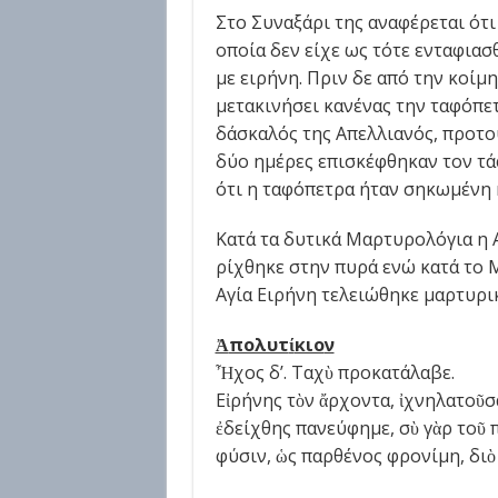
Στο Συναξάρι της αναφέρεται ότι
οποία δεν είχε ως τότε ενταφιασ
με ειρήνη. Πριν δε από την κοίμ
μετακινήσει κανένας την ταφόπετ
δάσκαλός της Απελλιανός, προτο
δύο ημέρες επισκέφθηκαν τον τάφ
ότι η ταφόπετρα ήταν σηκωμένη κ
Κατά τα δυτικά Μαρτυρολόγια η 
ρίχθηκε στην πυρά ενώ κατά το 
Αγία Ειρήνη τελειώθηκε μαρτυρι
Ἀ
πολυτ
ί
κιο
ν
Ἦχος δ’. Ταχὺ προκατάλαβε.
Εἰρήνης τὸν ἄρχοντα, ἰχνηλατοῦσα
ἐδείχθης πανεύφημε, σὺ γὰρ τοῦ 
φύσιν, ὡς παρθένος φρονίμη, διὸ