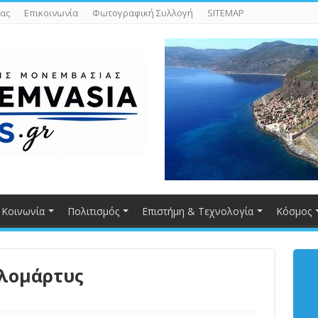
ας
Επικοινωνία
Φωτογραφική Συλλογή
SITEMAP
Κοινωνία
Πολιτισμός
Επιστήμη & Τεχνολογία
Κόσμος
αλομάρτυς