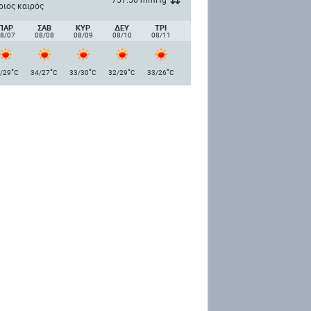
ριος καιρός
ΠΑΡ
ΣΑΒ
ΚΥΡ
ΔΕΥ
ΤΡΙ
8/07
08/08
08/09
08/10
08/11
°
°
°
°
°
/29
C
34/27
C
33/30
C
32/29
C
33/26
C