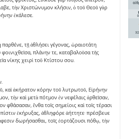
αίθ
ἔλαβε, τὴν Χριστώνυμον κλήσιν, ὁ τοῦ Θεοῦ γὰρ
ήνην ἐκάλεσε.
0
32
 παρθένε, τῇ ἀθλήσει γέγονας, ὡραιοτάτη
ου φοινιχθεῖσα, πλάνην τε, καταβαλοῦσα τῆς
εῖα νίκης χειρὶ τοῦ Κτίστου σου.
.
ῦ, καὶ ἀκήρατον κόρην τοῦ λυτρωτοῦ, Εἰρήνην
ον, τὴν καὶ μετὰ πότμον ἐν νεφέλαις ἀρθεῖσαν,
ν φθάσασαν, ἔνθα τοῖς σημείοις καὶ τοῖς τέρασι
ν πίστιν ἐκήρυξας, ἀθληφόρε ἀήττητε· πρέσβευε
φεσιν δωρήσασθαι, τοῖς ἑορτάζουσι πόθῳ, τὴν