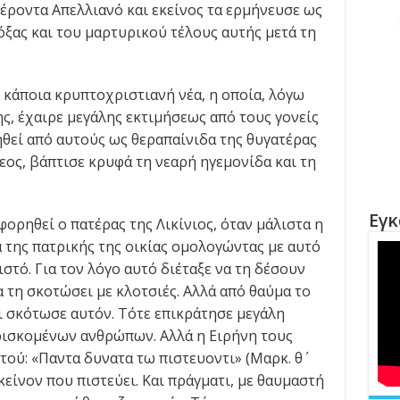
γέροντα Απελλιανό και εκείνος τα ερμήνευσε ως
ξας και του μαρτυρικού τέλους αυτής μετά τη
 κάποια κρυπτοχριστιανή νέα, η οποία, λόγω
ης, έχαιρε μεγάλης εκτιμήσεως από τους γονείς
ηθεί από αυτούς ως θεραπαίνιδα της θυγατέρας
θεος, βάπτισε κρυφά τη νεαρή ηγεμονίδα και τη
Εγκ
ορηθεί ο πατέρας της Λικίνιος, όταν μάλιστα η
 της πατρικής της οικίας ομολογώντας με αυτό
στό. Για τον λόγο αυτό διέταξε να τη δέσουν
α τη σκοτώσει με κλοτσιές. Αλλά από θαύμα το
ι σκότωσε αυτόν. Τότε επικράτησε μεγάλη
ρισκομένων ανθρώπων. Αλλά η Ειρήνη τους
τού: «Παντα δυνατα τω πιστευοντι» (Μαρκ. θ΄
εκείνον που πιστεύει. Και πράγματι, με θαυμαστή