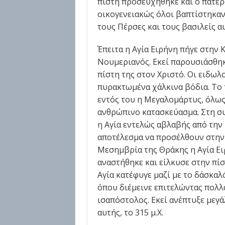
πίστη προσευχήθηκε και ο πατέρ
οικογενειακώς όλοι βαπτίστηκαν
τους Πέρσες και τους βασιλείς α
Έπειτα η Αγία Ειρήνη πήγε στην
Νουμεριανός. Εκεί παρουσιάσθηκ
πίστη της στον Χριστό. Οι ειδωλ
πυρακτωμένα χάλκινα βόδια. Το 
εντός του η Μεγαλομάρτυς, όλω
ανθρώπινο κατασκεύασμα. Στη συ
η Αγία εντελώς αβλαβής από την 
αποτέλεσμα να προσέλθουν στην 
Μεσημβρία της Θράκης η Αγία Ει
αναστήθηκε και είλκυσε στην πίσ
Αγία κατέφυγε μαζί με το δάσκαλ
όπου διέμεινε επιτελώντας πολλ
ισαπόστολος. Εκεί ανέπτυξε μεγ
αυτής, το 315 μ.Χ.