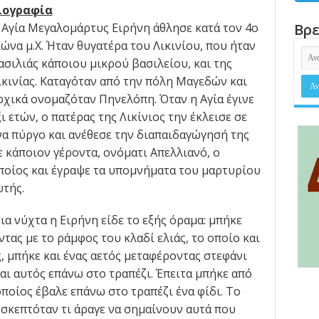
ιογραφία
 Αγία Μεγαλομάρτυς Ειρήνη άθλησε κατά τον 4ο
Βρε
ιώνα μ.Χ. Ήταν θυγατέρα του Λικινίου, που ήταν
ασιλιάς κάποιου μικρού βασιλείου, και της
ικινίας. Καταγόταν από την πόλη Μαγεδών και
ρχικά ονομαζόταν Πηνελόπη. Όταν η Αγία έγινε
ξι ετών, ο πατέρας της Λικίνιος την έκλεισε σε
να πύργο και ανέθεσε την διαπαιδαγώγησή της
ε κάποιον γέροντα, ονόματι Απελλιανό, ο
ποίος και έγραψε τα υπομνήματα του μαρτυρίου
υτής.
ια νύχτα η Ειρήνη είδε το εξής όραμα: μπήκε
τας με το ράμφος του κλαδί ελιάς, το οποίο και
, μπήκε και ένας αετός μεταφέροντας στεφάνι
αι αυτός επάνω στο τραπέζι. Έπειτα μπήκε από
ποίος έβαλε επάνω στο τραπέζι ένα φίδι. Το
σκεπτόταν τι άραγε να σημαίνουν αυτά που