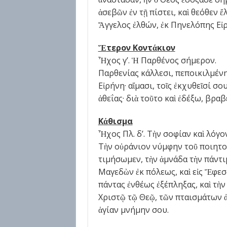
ἀσεβῶν ἐν τῇ πίστει, καὶ θεόθεν 
Ἄγγελος ἐλθών, ἐκ Πηνελόπης Εἰρ
Ἕ
τερον Κοντ
ά
κιο
ν
Ἦχος γ’. Ἡ Παρθένος σήμερον.
Παρθενίας κάλλεσι, πεποικιλμένη
Εἰρήνη· αἵμασι, τοῖς ἐκχυθεῖσί σ
ἀθεΐας· διὰ τοῦτο καὶ ἐδέξω, βραβ
Κ
ά
θισμ
α
Ἦχος Πλ. δ’. Τὴν σοφίαν καὶ λόγον
Τὴν οὐράνιον νύμφην τοῦ ποιητο
τιμήσωμεν, τὴν ἀμνάδα τὴν πάντιμ
Μαγεδὼν ἐκ πόλεως, καὶ εἰς Ἔφεσο
πάντας ἐνθέως ἐξέπληξας, καὶ τὴ
Χριστῷ τῷ Θεῷ, τῶν πταισμάτων ἀ
ἁγίαν μνήμην σου.