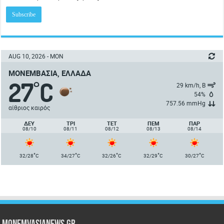
AUG 10, 2026 - MON
ΜΟΝΕΜΒΑΣΙΆ, ΕΛΛΆΔΑ
27
C
°
29 km/h, Β
54%
757.56 mmHg
αίθριος καιρός
ΔΕΥ
ΤΡΙ
ΤΕΤ
ΠΈΜ
ΠΑΡ
08/10
08/11
08/12
08/13
08/14
°
°
°
°
°
32/28
C
34/27
C
32/26
C
32/29
C
30/27
C