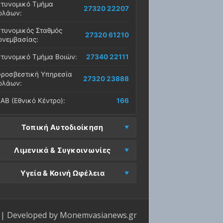
τυνομικό Τμήμα
27320 22207
ολάων:
τυνομικός Σταθμός
27320 61210
νεμβασίας:
τυνομικό Τμήμα Βοιών:
27340 22111
ροσβεστική Υπηρεσία
27320 23888
ολάων:
ΑΒ (Εθνικό Κέντρο):
166
Τοπική Αυτοδιοίκηση
μος Μονεμβασίας
Λιμενικά & Συγκοινωνίες
27323 60500
δρα):
μεναρχείο
Ε. Μονεμβασίας
Υγεία & Κοινή Ωφέλεια
27320 61266
27323 60019
νεμβασίας:
ραφεία):
σοκομείο Μολάων:
27323 60100
μεναρχείο Νεάπολης:
27340 22228
ΕΠ Μολάων:
27323 60521
ντρο Υγείας Νεάπολης:
27340 22500
ΕΛ Λακωνίας (Σταθμός
| Developed by
Monemvasianews.gr
Π Μονεμβασίας:
27323 60031
27320 22209
λάων):