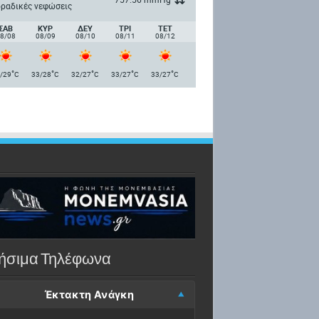
ραδικές νεφώσεις
ΣΑΒ
ΚΥΡ
ΔΕΥ
ΤΡΙ
ΤΕΤ
8/08
08/09
08/10
08/11
08/12
°
°
°
°
°
/29
C
33/28
C
32/27
C
33/27
C
33/27
C
ήσιμα Τηλέφωνα
Έκτακτη Ανάγκη