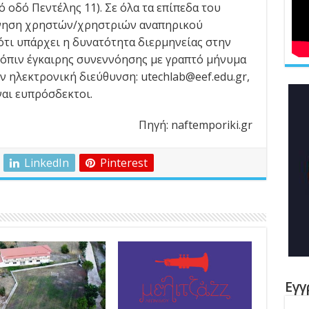
 οδό Πεντέλης 11). Σε όλα τα επίπεδα του
κίνηση χρηστών/χρηστριών αναπηρικού
 ότι υπάρχει η δυνατότητα διερμηνείας στην
όπιν έγκαιρης συνεννόησης με γραπτό μήνυμα
ν ηλεκτρονική διεύθυνση: utechlab@eef.edu.gr,
ναι ευπρόσδεκτοι.
Πηγή: naftemporiki.gr
LinkedIn
Pinterest
Εγγ