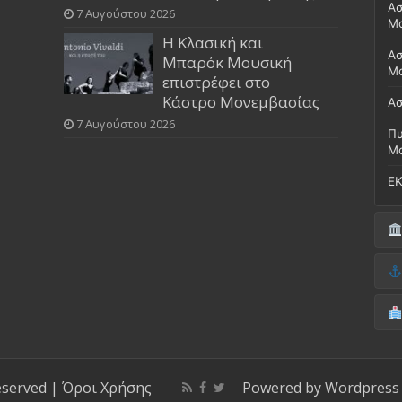
Ασ
7 Αυγούστου 2026
Μ
Η Κλασική και
Ασ
Μπαρόκ Μουσική
Μο
επιστρέφει στο
Κάστρο Μονεμβασίας
Ασ
7 Αυγούστου 2026
Πυ
Μ
ΕΚ
Δή
(Έ
Λι
Δ.
Μο
(Γ
Νο
Λι
Κ
Κέ
ΚΤ
eserved |
Όροι Χρήσης
Powered by
Wordpress
ΚΕ
Μο