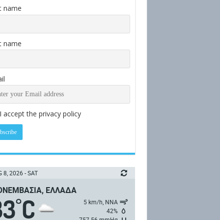
st name
t name
il
I accept the privacy policy
 8, 2026 - SAT
ΝΕΜΒΑΣΙΆ, ΕΛΛΆΔΑ
33
C
°
5 km/h, ΝΝΑ
42%
757.56 mmHg