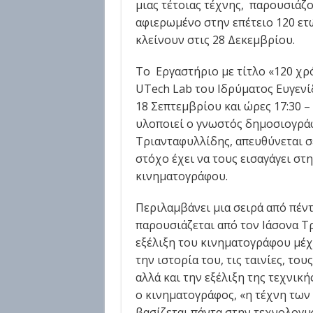
μιας τέτοιας τέχνης, παρουσιάζ
αφιερωμένο στην επέτειο 120 ετ
κλείνουν στις 28 Δεκεμβρίου.
Το Εργαστήριο με τίτλο «120 χρ
UTech Lab του Ιδρύματος Ευγενίδ
18 Σεπτεμβρίου και ώρες 17:30 –
υλοποιεί ο γνωστός δημοσιογράφ
Τριανταφυλλίδης, απευθύνεται σε
στόχο έχει να τους εισαγάγει στ
κινηματογράφου.
Περιλαμβάνει μια σειρά από πέν
παρουσιάζεται από τον Ιάσονα Τρ
εξέλιξη του κινηματογράφου μέχ
την ιστορία του, τις ταινίες, το
αλλά και την εξέλιξη της τεχνική
ο κινηματογράφος, «η τέχνη των 
βασίζεται πάντα στην τεχνολογικ