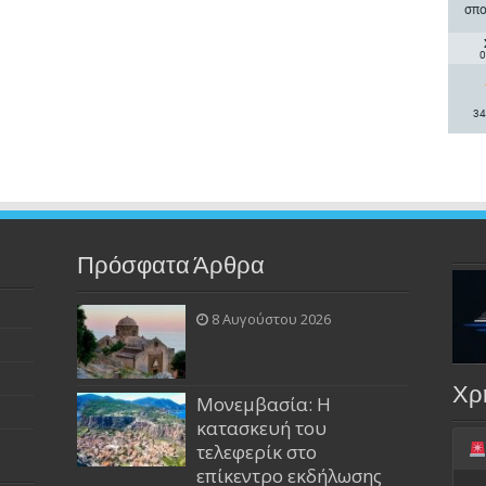
σπο
0
34
Πρόσφατα Άρθρα
8 Αυγούστου 2026
Χρ
Μονεμβασία: Η
κατασκευή του
τελεφερίκ στο
επίκεντρο εκδήλωσης