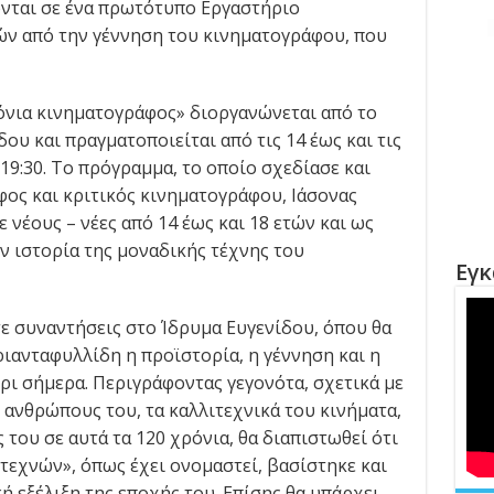
ονται σε ένα πρωτότυπο Εργαστήριο
ών από την γέννηση του κινηματογράφου, που
όνια κινηματογράφος» διοργανώνεται από το
ου και πραγματοποιείται από τις 14 έως και τις
 19:30. Το πρόγραμμα, το οποίο σχεδίασε και
ος και κριτικός κινηματογράφου, Ιάσονας
 νέους – νέες από 14 έως και 18 ετών και ως
ην ιστορία της μοναδικής τέχνης του
Εγκ
τε συναντήσεις στο Ίδρυμα Ευγενίδου, όπου θα
ιανταφυλλίδη η προϊστορία, η γέννηση και η
ρι σήμερα. Περιγράφοντας γεγονότα, σχετικά με
υς ανθρώπους του, τα καλλιτεχνικά του κινήματα,
ς του σε αυτά τα 120 χρόνια, θα διαπιστωθεί ότι
τεχνών», όπως έχει ονομαστεί, βασίστηκε και
ή εξέλιξη της εποχής του. Επίσης θα υπάρχει