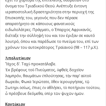
έχει το χάρισμα της επιτέλεσης θαυμάτων στο
όνομα του Τριαδικού Θεού. Ανέπτυξε έντονη
ιεραποστολική δραστηριότητα στην περιοχή της
Επισκοπής του, γεγονός που δεν πέρασε
απαρατήρητο σε κάποιους φανατικούς
ειδωλολάτρες. Πράγματι, ο Έπαρχος Αφρικανός,
διέταξε την σύλληψή του και τον έριξαν σε καυτό
λουτρό, όπου και παρέδωσε το πνεύμα του, επί των
χρόνων του αυτοκράτορος Τραϊανού (98 – 117 μ.Χ.).
Ἀ
πολυτ
ί
κιον
Ἦχος δ’. Ταχὺ προκατάλαβε.
Ἐκ βρέφους τοῦ Πνεύματος, ὀφθεῖς δοχεῖον
λαμπρόν, θαυμάτων ἐπλούτησας, τὴν παρ’ αὐτοῦ
δωρεάν, Φωκὰ Ἱερώτατε, ὅθεν ἱερουργήσας, τῷ
Σωτηρι ὁσίως, ἔπιες ἐν ἀθλήσει, τὸ ποτήριον τούτου,
ὦ πρέσβευε δεόμεθα, ὑπὲρ τῶν ψυχῶν ἠμῶν.
Κοντ
ά
κιον