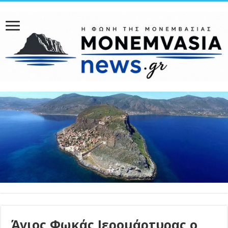
Άγιος Φωκάς Ιερομάρτυρας ο