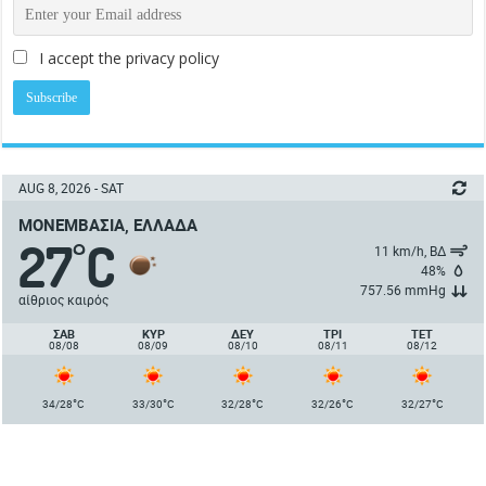
I accept the privacy policy
AUG 8, 2026 - SAT
ΜΟΝΕΜΒΑΣΙΆ, ΕΛΛΆΔΑ
27
C
°
11 km/h, ΒΔ
48%
757.56 mmHg
αίθριος καιρός
ΣΑΒ
ΚΥΡ
ΔΕΥ
ΤΡΙ
ΤΕΤ
08/08
08/09
08/10
08/11
08/12
°
°
°
°
°
34/28
C
33/30
C
32/28
C
32/26
C
32/27
C