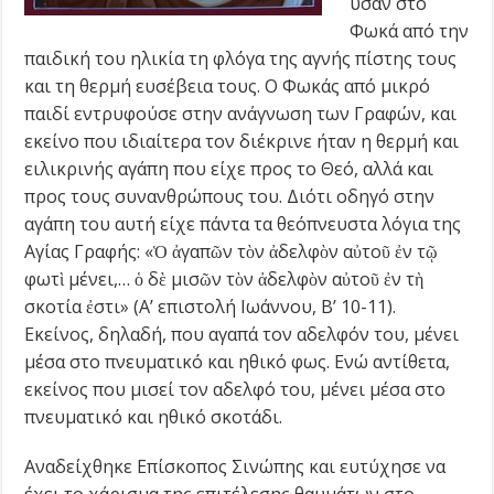
υσαν στο
Φωκά από την
παιδική του ηλικία τη φλόγα της αγνής πίστης τους
και τη θερμή ευσέβεια τους. Ο Φωκάς από μικρό
παιδί εντρυφούσε στην ανάγνωση των Γραφών, και
εκείνο που ιδιαίτερα τον διέκρινε ήταν η θερμή και
ειλικρινής αγάπη που είχε προς το Θεό, αλλά και
προς τους συνανθρώπους του. Διότι οδηγό στην
αγάπη του αυτή είχε πάντα τα θεόπνευστα λόγια της
Αγίας Γραφής: «Ὁ ἀγαπῶν τὸν ἀδελφὸν αὐτοῦ ἐν τῷ
φωτὶ μένει,… ὁ δὲ μισῶν τὸν ἀδελφὸν αὐτοῦ ἐν τὴ
σκοτία ἐστι» (Α’ επιστολή Ιωάννου, Β’ 10-11).
Εκείνος, δηλαδή, που αγαπά τον αδελφόν του, μένει
μέσα στο πνευματικό και ηθικό φως. Ενώ αντίθετα,
εκείνος που μισεί τον αδελφό του, μένει μέσα στο
πνευματικό και ηθικό σκοτάδι.
Αναδείχθηκε Επίσκοπος Σινώπης και ευτύχησε να