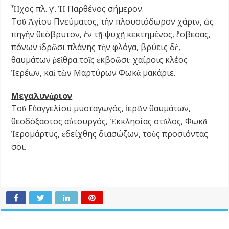
Ἦχος πλ. γ’. Ἡ Παρθένος σήμερον.
Τοῦ Ἁγίου Πνεύματος, τὴν πλουσιόδωρον χάριν, ὡς
πηγὴν θεόβρυτον, ἐν τῇ ψυχῇ κεκτημένος, ἔσβεσας,
πόνων ἱδρῶσι πλάνης τὴν φλόγα, βρύεις δὲ,
θαυμάτων ῥεῖθρα τοῖς ἐκβοῶσι· χαίροις κλέος
Ἱερέων, καὶ τῶν Μαρτύρων Φωκᾶ μακάριε.
Μεγαλυν
ά
ριον
Τοῦ Εὐαγγελίου μυσταγωγός, ἱερῶν θαυμάτων,
θεοδόξαστος αὐτουργός, Ἐκκλησίας στῦλος, Φωκᾶ
Ἱερομάρτυς, ἐδείχθης διασώζων, τοὺς προσιόντας
σοι.