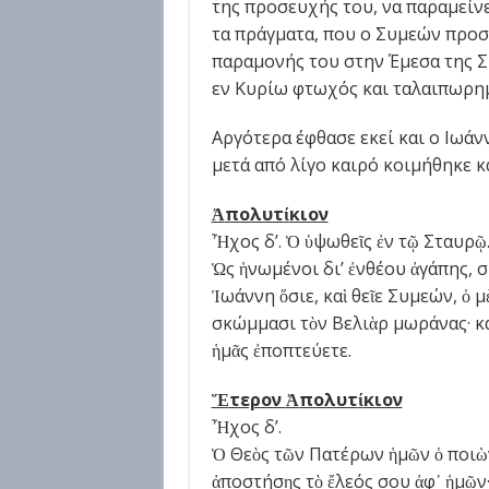
της προσευχής του, να παραμείν
τα πράγματα, που ο Συμεών προσπ
παραμονής του στην Έμεσα της Σ
εν Κυρίω φτωχός και ταλαιπωρη
Αργότερα έφθασε εκεί και ο Ιωάν
μετά από λίγο καιρό κοιμήθηκε κα
Ἀ
πολυτ
ί
κιο
ν
Ἦχος δ’. Ὁ ὑψωθεῖς ἐν τῷ Σταυρῷ
Ὡς ἡνωμένοι δι’ ἐνθέου ἀγάπης, 
Ἰωάννη ὅσιε, καὶ θεῖε Συμεών, ὁ 
σκώμμασι τὸν Βελιὰρ μωράνας· κ
ἡμᾶς ἐποπτεύετε.
Ἕ
τερον
Ἀ
πολυτ
ί
κιον
Ἦχος δ’.
Ὁ Θεὸς τῶν Πατέρων ἡμῶν ὁ ποιὼν 
ἀποστήσῃς τὸ ἔλεός σου ἀφ᾽ ἡμῶν·