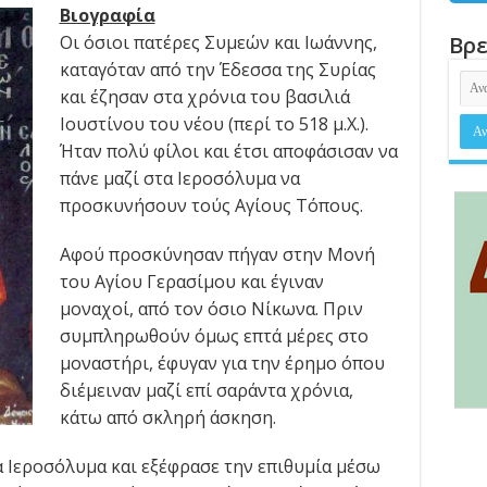
Βιογραφία
Οι όσιοι πατέρες Συμεών και Ιωάννης,
Βρε
καταγόταν από την Έδεσσα της Συρίας
και έζησαν στα χρόνια του βασιλιά
Ιουστίνου του νέου (περί το 518 μ.Χ.).
Ήταν πολύ φίλοι και έτσι αποφάσισαν να
πάνε μαζί στα Ιεροσόλυμα να
προσκυνήσουν τούς Αγίους Τόπους.
Αφού προσκύνησαν πήγαν στην Μονή
του Αγίου Γερασίμου και έγιναν
μοναχοί, από τον όσιο Νίκωνα. Πριν
συμπληρωθούν όμως επτά μέρες στο
μοναστήρι, έφυγαν για την έρημο όπου
διέμειναν μαζί επί σαράντα χρόνια,
κάτω από σκληρή άσκηση.
 Ιεροσόλυμα και εξέφρασε την επιθυμία μέσω