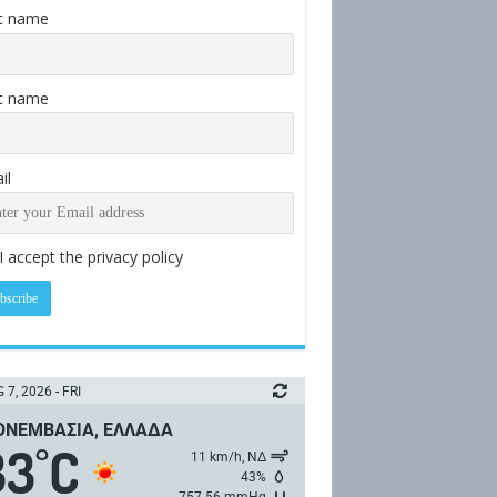
st name
t name
il
I accept the privacy policy
 7, 2026 - FRI
ΝΕΜΒΑΣΙΆ, ΕΛΛΆΔΑ
33
C
°
11 km/h, ΝΔ
43%
757.56 mmHg