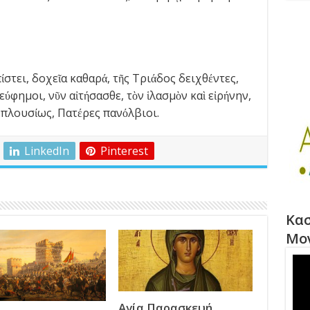
ίστει, δοχεῖα καθαρά, τῆς Τριάδος δειχθέντες,
φημοι, νῦν αἰτήσασθε, τὸν ἱλασμὸν καὶ εἰρήνην,
 πλουσίως, Πατέρες πανόλβιοι.
LinkedIn
Pinterest
Κασ
Μο
Αγία Παρασκευή