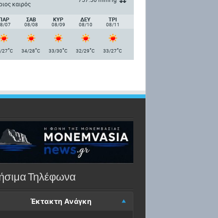
ριος καιρός
ΠΑΡ
ΣΑΒ
ΚΥΡ
ΔΕΥ
ΤΡΙ
8/07
08/08
08/09
08/10
08/11
°
°
°
°
°
/27
C
34/28
C
33/30
C
32/29
C
33/27
C
ήσιμα Τηλέφωνα
Έκτακτη Ανάγκη