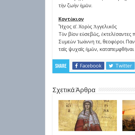
τὴν ζωὴν ἡμῶν.
Κοντ
ά
κιο
ν
Ἦχος α’. Χορὸς Ἀγγελικός
Τὸν βίον εὐσεβῶς, ἐκτελέσαντες π
Συμεὼν Ἰωάννη τε, θεοφόροι Πανεύ
ταῖς ψυχαῖς ἡμῶν, καταπεμφθῆναι
Facebook
Twitter
Share
Σχετικά Άρθρα