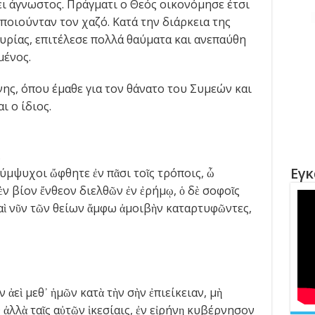
ει άγνωστος. Πράγματι ο Θεός οικονόμησε έτσι
οιούνταν τον χαζό. Κατά την διάρκεια της
υρίας, επιτέλεσε πολλά θαύματα και ανεπαύθη
μένος.
νης, όπου έμαθε για τον θάνατο του Συμεών και
ι ο ίδιος.
.
Εγκ
σύμψυχοι ὤφθητε ἐν πᾶσι τοῖς τρόποις, ὦ
μὲν βίον ἔνθεον διελθῶν ἐν ἐρήμῳ, ὁ δὲ σοφοῖς
αὶ νῦν τῶν θείων ἄμφω ἀμοιβὴν καταρτυφῶντες,
ἀεὶ μεθ᾽ ἡμῶν κατὰ τὴν σὴν ἐπιείκειαν, μὴ
 ἀλλὰ ταῖς αὐτῶν ἱκεσίαις, ἐν εἰρήνῃ κυβέρνησον