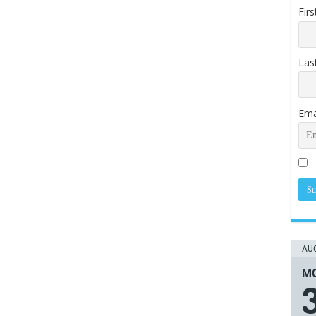
Fir
Las
Ema
AUG
ΜΟ