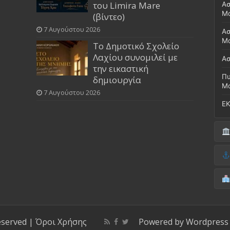
του Limira Mare
Ασ
Μ
(βίντεο)
7 Αυγούστου 2026
Ασ
Μο
Το Δημοτικό Σχολείο
Λαχίου συνομιλεί με
Ασ
την εικαστική
Πυ
δημιουργία
Μ
7 Αυγούστου 2026
ΕΚ
Δή
(Έ
Λι
Δ.
Μο
(Γ
Νο
Λι
Κ
Κέ
ΚΤ
eserved |
Όροι Χρήσης
Powered by
Wordpress
ΚΕ
Μο