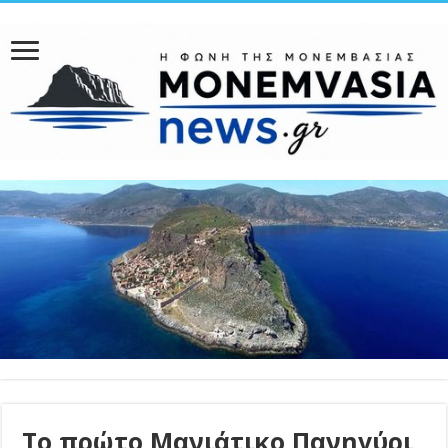
Tο πρώτο Μανιάτικο Πανηγύρι