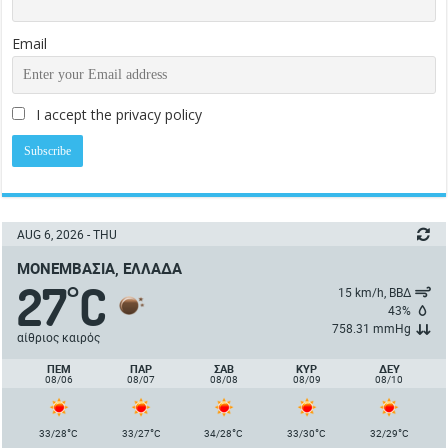
Email
I accept the privacy policy
AUG 6, 2026 - THU
ΜΟΝΕΜΒΑΣΙΆ, ΕΛΛΆΔΑ
27
C
°
15 km/h, ΒΒΔ
43%
758.31 mmHg
αίθριος καιρός
ΠΈΜ
ΠΑΡ
ΣΑΒ
ΚΥΡ
ΔΕΥ
08/06
08/07
08/08
08/09
08/10
°
°
°
°
°
33/28
C
33/27
C
34/28
C
33/30
C
32/29
C