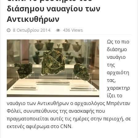
διάσημου ναυαγίου των
Αντικυθήρων
8 Οκτωβρίου 2014
436 Views
Ως το πιο
διάσημο
ναυάγιο
της
αρχαιότη
τας,
χαρακτηρ
ίζει το
ναυάγιο των Αντικυθήρων ο αρχαιολόγος Μπρένταν
Φόλεϊ, συνυπεύθυνος της ανασκαφής που
πραγματοποιείται αυτές τις ημέρες στην περιοχή, σε
εκτενές αφιέρωμα στο CNN.