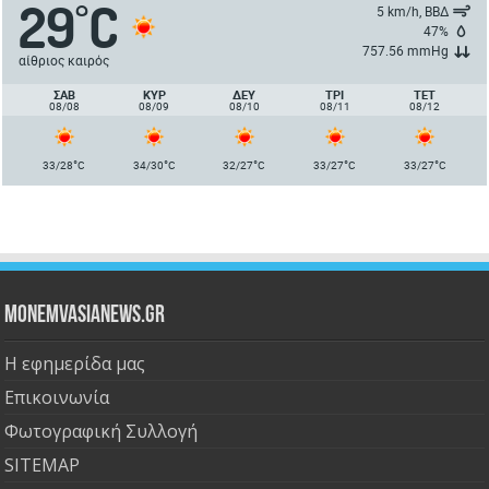
29
C
°
5 km/h, ΒΒΔ
47%
757.56 mmHg
αίθριος καιρός
ΣΑΒ
ΚΥΡ
ΔΕΥ
ΤΡΙ
ΤΕΤ
08/08
08/09
08/10
08/11
08/12
°
°
°
°
°
33/28
C
34/30
C
32/27
C
33/27
C
33/27
C
Monemvasianews.gr
Η εφημερίδα μας
Επικοινωνία
Φωτογραφική Συλλογή
SITEMAP