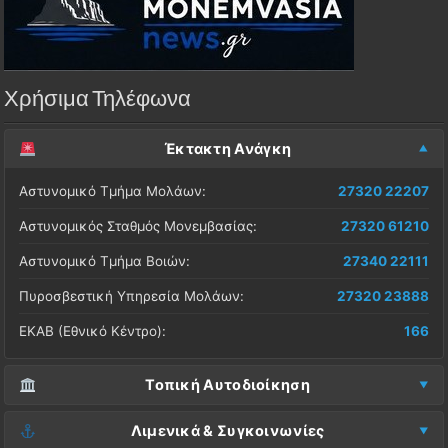
Χρήσιμα Τηλέφωνα
Έκτακτη Ανάγκη
Αστυνομικό Τμήμα Μολάων:
27320 22207
Αστυνομικός Σταθμός Μονεμβασίας:
27320 61210
Αστυνομικό Τμήμα Βοιών:
27340 22111
Πυροσβεστική Υπηρεσία Μολάων:
27320 23888
ΕΚΑΒ (Εθνικό Κέντρο):
166
Τοπική Αυτοδιοίκηση
Δήμος Μονεμβασίας (Έδρα):
27323 60500
Λιμενικά & Συγκοινωνίες