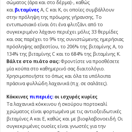
σώματος (άρα και στο δέρμα)-, καθώς
και
βιταμίνες
Α, C και Κ, οι οποίες συμβάλλουν
στην πρόληψη της πρόωρης γήρανσης. Το
εντυπωσιακό είναι ότι ένα φλιτζάνι από το
συγκεκριμένο λάχανο περιέχει μόλις 33 θερμίδες
και σας παρέχει το 9% της συνιστώμενης ημερήσιας
πρόσληψης ασβεστίου, το 206% της βιταμίνης Α, το
134% της βιταμίνης C και το 684% της βιταμίνης Κ.
Βάλτε στο πιάτο σας:
Φροντίστε να προσθέσετε
μία κούπα στο καθημερινό σας διαιτολόγιο.
Χρησιμοποιήστε το όπως και όλα τα υπόλοιπα
πράσινα φυλλώδη λαχανικά (π.χ. σε σαλάτες).
Κόκκινες
πιπεριές
:
οι ισχυρές κυρίες
Τα λαχανικά κόκκινου ή σκούρου πορτοκαλί
χρώματος είναι φορτωμένα με τις αντιοξειδωτικές
βιταμίνες Α και Ε, καθώς και με βιοφλαβονοειδή. Οι
συγκεκριμένες ουσίες είναι γνωστές για την