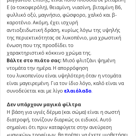
Ε (α-τοκοφερόλη), θειαμίνη, νιασίνη, βιταμίνη Β6,
φυλλικό οξύ, μαγνήσιο, φώσφορο, χαλκό και β-
καροτένιο. Ακόμη, έχει ισχυρή
αντιοξειδωτική ­δράση, κυρίως λόγω της υψηλής
της περιεκτι­κότητας σε λυκοπένιο, μια χρωστική
ένωση που της προσδίδει το
χαρακτηριστικό κόκκινο χρώμα της.
Βάλτε στο πιάτο σας:
Μισό φλιτζάνι ψημένη
ντομάτα την ημέρα. Η απορρόφηση
του λυκοπενίου είναι υψηλότερη όταν η ντομάτα
είναι μαγειρεμένη. Για τον ίδιο λόγο, καλό είναι να
συνοδεύεται και με λίγο
ελαιόλαδο
.
Δεν υπάρχουν μαγικά φίλτρα
Η βάση για υγιές δέρμα (και σώμα) είναι η σωστή
διατροφή, τονίζουν διαρκώς οι ειδικοί. Αυτό
σημαίνει ότι πριν καταφύγετε στην ανεύρεση
«μαγικών» τροφίμων, θα πρέπει να έχετε υιοθετήσει