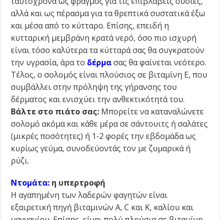
ταυτόχρονα ως φραγμός για τις επιβλαβείς ουσίες,
αλλά και ως πέρασμα για τα θρεπτικά συστατικά έξω
και μέσα από το κύτταρο. Επίσης, επειδή η
κυτταρική μεμβράνη κρατά νερό, όσο πιο ισχυρή
είναι τόσο καλύτερα τα κύτταρά σας θα συγκρατούν
την υγρασία, άρα το
δέρμα
σας θα φαίνεται νεότερο.
Τέλος, ο σολομός είναι πλούσιος σε βιταμίνη Ε, που
συμβάλλει στην πρόληψη της γήρανσης του
δέρματος και ενισχύει την ανθεκτικότητά του.
Βάλτε στο πιάτο σας:
Μπορείτε να καταναλώνετε
σολομό ακόμα και κάθε μέρα σε σάντουιτς ή σαλάτες
(μικρές ποσότητες) ή 1-2 φορές την εβδομάδα ως
κυρίως γεύμα, συνοδεύοντάς τον με ζυμαρικά ή
ρύζι.
Ντομάτα
:
η υπερτροφή
Η αγαπημένη των λαδερών φαγητών είναι
εξαιρετική πηγή βιταμινών Α, C και Κ, καλίου και
μαγγανίου. Επίσης, είναι πολύ πλούσια σε βιταμίνη