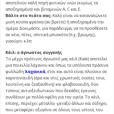
αποτελούν καλή πηγή φυτικών ινών (κυρίως τα
αποξηραμένα) και βιταμινών Α, C και Ε.
Βάλτε στο πιάτο σας:
Καλό είναι να καταναλώνετε
μισή κούπα φρέσκα (αν βρείτε) ή αποξηραμένα την
ημέρα. Δοκιμάστε, για παράδειγμα, να τα προσθέσετε
σε κέικ, πίτες, σπιτικά μπισκότα (π.χ. βρώμης),
γιαούρτι κ.λπ.
Κέιλ: ο άγνωστος συγγενής
Το μέχρι πρότινος άγνωστό μας κέιλ (Kale) αποτελεί
μια ποικιλία λάχανου και όπως τα υπόλοιπα πράσινα
φυλλώδη
λαχανικά
,
έτσι και αυτό είναι πλούσιο σε
καροτενοειδή (άρα και στις χρωστικές ουσίες τους
λουτεΐνη και ζεαξανθίνη) και φλαβονοειδή, δύο
τύπους αντιοξειδωτικών που δεκάδες έρευνες
συνδέουν με πολλά οφέλη για την υγεία. Το κέιλ,
επίσης, περιέχει μέταλλα -μεταξύ άλλων και σίδηρο,
που μεταφέρει οξυγόνο σε όλους τους ιστούς του