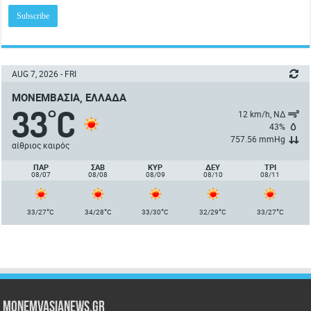
AUG 7, 2026 - FRI
ΜΟΝΕΜΒΑΣΙΆ, ΕΛΛΆΔΑ
33
C
°
12 km/h, ΝΔ
43%
757.56 mmHg
αίθριος καιρός
ΠΑΡ
ΣΑΒ
ΚΥΡ
ΔΕΥ
ΤΡΙ
08/07
08/08
08/09
08/10
08/11
°
°
°
°
°
33/27
C
34/28
C
33/30
C
32/29
C
33/27
C
Monemvasianews.gr