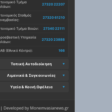
τυνομικό Τμήμα
27320 22207
ολάων:
τυνομικός Σταθμός
27320 61210
νεμβασίας:
τυνομικό Τμήμα Βοιών:
27340 22111
ροσβεστική Υπηρεσία
27320 23888
ολάων:
ΑΒ (Εθνικό Κέντρο):
166
Τοπική Αυτοδιοίκηση
μος Μονεμβασίας
Λιμενικά & Συγκοινωνίες
27323 60500
δρα):
μεναρχείο
Ε. Μονεμβασίας
Υγεία & Κοινή Ωφέλεια
27320 61266
27323 60019
νεμβασίας:
ραφεία):
σοκομείο Μολάων:
27323 60100
μεναρχείο Νεάπολης:
27340 22228
ΕΠ Μολάων:
27323 60521
ντρο Υγείας Νεάπολης:
27340 22500
ΕΛ Λακωνίας (Σταθμός
| Developed by
Monemvasianews.gr
Π Μονεμβασίας:
27323 60031
27320 22209
λάων):