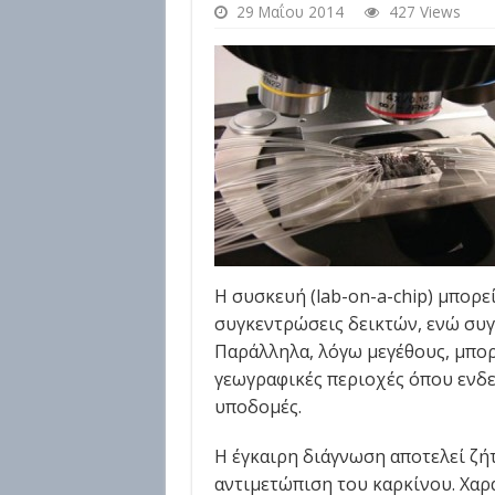
29 Μαΐου 2014
427 Views
Η συσκευή (lab-on-a-chip) μπορε
συγκεντρώσεις δεικτών, ενώ συγ
Παράλληλα, λόγω μεγέθους, μπορ
γεωγραφικές περιοχές όπου ενδ
υποδομές.
Η έγκαιρη διάγνωση αποτελεί ζή
αντιμετώπιση του καρκίνου. Χαρ