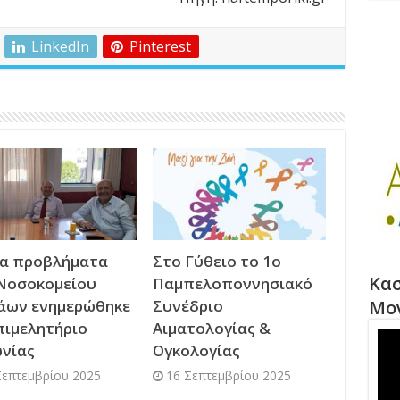
LinkedIn
Pinterest
τα προβλήματα
Στο Γύθειο το 1ο
Κασ
Νοσοκομείου
Παμπελοποννησιακό
Μο
άων ενημερώθηκε
Συνέδριο
πιμελητήριο
Αιματολογίας &
νίας
Ογκολογίας
Σεπτεμβρίου 2025
16 Σεπτεμβρίου 2025