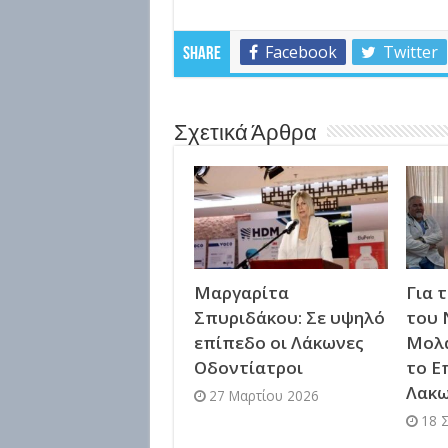
Facebook
Twitter
Share
Σχετικά Άρθρα
Μαργαρίτα
Για 
Σπυριδάκου: Σε υψηλό
του 
επίπεδο οι Λάκωνες
Μολ
Οδοντίατροι
το Ε
Λακω
27 Μαρτίου 2026
18 