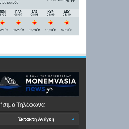
ριος καιρός
ΠΈΜ
ΠΑΡ
ΣΑΒ
ΚΥΡ
ΔΕΥ
8/06
08/07
08/08
08/09
08/10
°
°
°
°
°
/28
C
33/27
C
33/28
C
33/30
C
32/30
C
ήσιμα Τηλέφωνα
Έκτακτη Ανάγκη