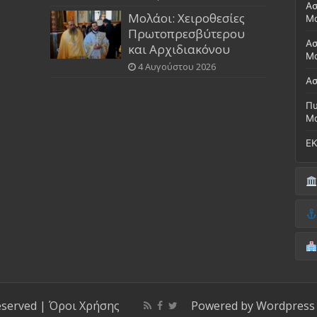
Ασ
Μολάοι: Χειροθεσίες
Μ
Πρωτοπρεσβύτερου
Ασ
και Αρχιδιακόνου
Μο
4 Αυγούστου 2026
Ασ
Πυ
Μ
ΕΚ
Δή
(Έ
Λι
Δ.
Μο
(Γ
Νο
Λι
Κ
Κέ
ΚΤ
eserved |
Όροι Χρήσης
Powered by
Wordpress
ΚΕ
Μο