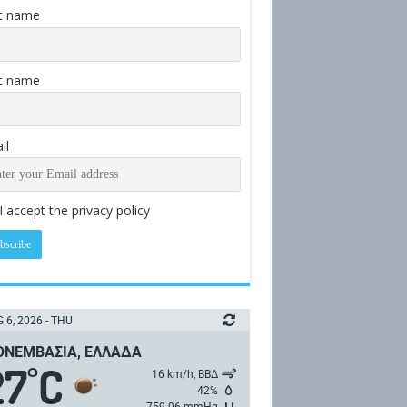
st name
t name
il
I accept the privacy policy
 6, 2026 - THU
ΝΕΜΒΑΣΙΆ, ΕΛΛΆΔΑ
27
C
°
16 km/h, ΒΒΔ
42%
759.06 mmHg