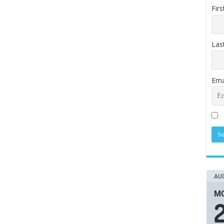
Fir
Las
Ema
AUG
ΜΟ