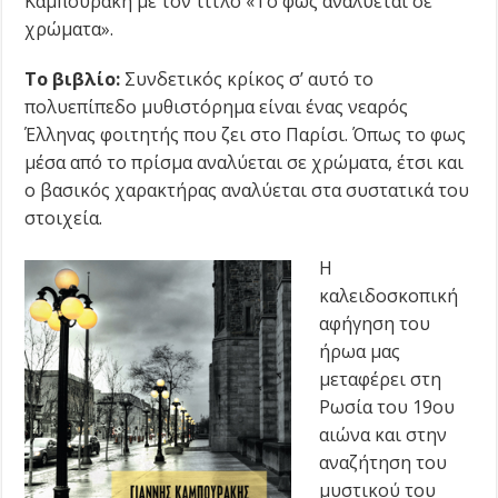
Καμπουράκη με τον τίτλο «Το φως αναλύεται σε
χρώματα».
Το βιβλίο:
Συνδετικός κρίκος σ’ αυτό το
πολυεπίπεδο μυθιστόρημα είναι ένας νεαρός
Έλληνας φοιτητής που ζει στο Παρίσι. Όπως το φως
μέσα από το πρίσμα αναλύεται σε χρώματα, έτσι και
ο βασικός χαρακτήρας αναλύεται στα συστατικά του
στοιχεία.
Η
καλειδοσκοπική
αφήγηση του
ήρωα μας
μεταφέρει στη
Ρωσία του 19ου
αιώνα και στην
αναζήτηση του
μυστικού του