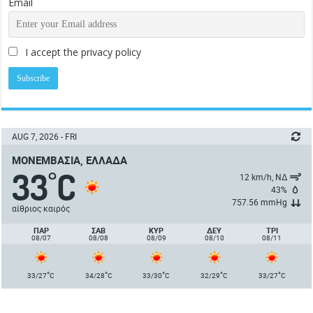
Email
I accept the privacy policy
AUG 7, 2026 - FRI
ΜΟΝΕΜΒΑΣΙΆ, ΕΛΛΆΔΑ
33
C
°
12 km/h, ΝΔ
43%
757.56 mmHg
αίθριος καιρός
ΠΑΡ
ΣΑΒ
ΚΥΡ
ΔΕΥ
ΤΡΙ
08/07
08/08
08/09
08/10
08/11
°
°
°
°
°
33/27
C
34/28
C
33/30
C
32/29
C
33/27
C