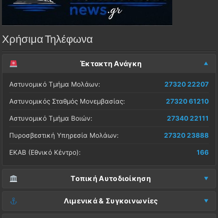
Χρήσιμα Τηλέφωνα
Έκτακτη Ανάγκη
Αστυνομικό Τμήμα Μολάων:
27320 22207
Αστυνομικός Σταθμός Μονεμβασίας:
27320 61210
Αστυνομικό Τμήμα Βοιών:
27340 22111
Πυροσβεστική Υπηρεσία Μολάων:
27320 23888
ΕΚΑΒ (Εθνικό Κέντρο):
166
Τοπική Αυτοδιοίκηση
Δήμος Μονεμβασίας (Έδρα):
27323 60500
Λιμενικά & Συγκοινωνίες
Δ.Ε. Μονεμβασίας (Γραφεία):
27323 60019