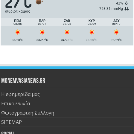
27
C
42%
758.31 mmHg
αίθριος καιρός
ΠΈΜ
ΠΑΡ
ΣΑΒ
ΚΥΡ
ΔΕΥ
08/06
08/07
08/08
08/09
08/10
°
°
°
°
°
33/28
C
33/27
C
34/28
C
33/30
C
32/29
C
Monemvasianews.gr
Η εφημερίδα μας
Επικοινωνία
Φωτογραφική Συλλογή
SITEMAP