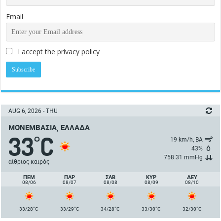
Email
I accept the privacy policy
AUG 6, 2026 - THU
ΜΟΝΕΜΒΑΣΙΆ, ΕΛΛΆΔΑ
33
C
°
19 km/h, ΒΑ
43%
758.31 mmHg
αίθριος καιρός
ΠΈΜ
ΠΑΡ
ΣΑΒ
ΚΥΡ
ΔΕΥ
08/06
08/07
08/08
08/09
08/10
°
°
°
°
°
33/28
C
33/29
C
34/28
C
33/30
C
32/30
C