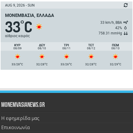
AUG 9, 2026 - SUN
ΜΟΝΕΜΒΑΣΙΆ, ΕΛΛΆΔΑ
33
C
°
33 km/h, ΒΒΑ
42%
758.31 mmHg
αίθριος καιρός
ΚΥΡ
ΔΕΥ
ΤΡΙ
ΤΕΤ
ΠΈΜ
08/09
08/10
08/11
08/12
08/13
°
°
°
°
°
33/28
C
32/28
C
33/26
C
32/28
C
32/29
C
Monemvasianews.gr
Η εφημερίδα μας
Επικοινωνία