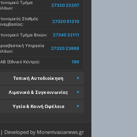
τυνομικό Τμήμα
27320 22207
ολάων:
τυνομικός Σταθμός
27320 61210
νεμβασίας:
τυνομικό Τμήμα Βοιών:
27340 22111
ροσβεστική Υπηρεσία
27320 23888
ολάων:
ΑΒ (Εθνικό Κέντρο):
166
Τοπική Αυτοδιοίκηση
μος Μονεμβασίας
Λιμενικά & Συγκοινωνίες
27323 60500
δρα):
μεναρχείο
Ε. Μονεμβασίας
Υγεία & Κοινή Ωφέλεια
27320 61266
27323 60019
νεμβασίας:
ραφεία):
σοκομείο Μολάων:
27323 60100
μεναρχείο Νεάπολης:
27340 22228
ΕΠ Μολάων:
27323 60521
ντρο Υγείας Νεάπολης:
27340 22500
ΕΛ Λακωνίας (Σταθμός
| Developed by
Monemvasianews.gr
Π Μονεμβασίας:
27323 60031
27320 22209
λάων):