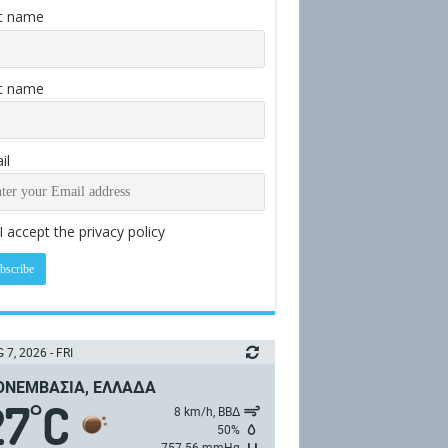
st name
t name
il
I accept the privacy policy
 7, 2026 - FRI
ΝΕΜΒΑΣΙΆ, ΕΛΛΆΔΑ
27
C
°
8 km/h, ΒΒΔ
50%
757.56 mmHg