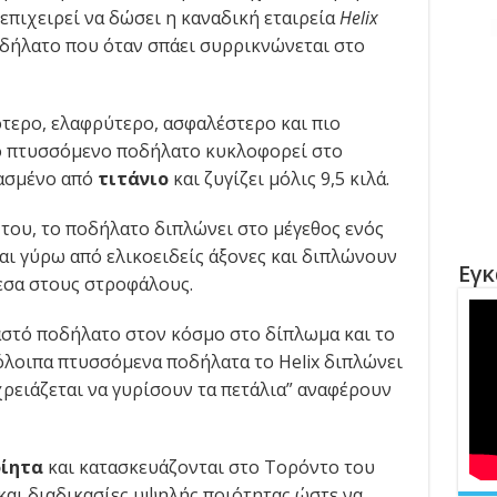
επιχειρεί να δώσει η καναδική εταιρεία
Helix
δήλατο που όταν σπάει συρρικνώνεται στο
ότερο, ελαφρύτερο, ασφαλέστερο και πιο
ο πτυσσόμενο ποδήλατο κυκλοφορεί στο
υασμένο από
τιτάνιο
και ζυγίζει μόλις 9,5 κιλά.
του, το ποδήλατο διπλώνει στο μέγεθος ενός
αι γύρω από ελικοειδείς άξονες και διπλώνουν
Εγκ
μεσα στους στροφάλους.
παστό ποδήλατο στον κόσμο στο δίπλωμα και το
πόλοιπα πτυσσόμενα ποδήλατα το Helix διπλώνει
ρειάζεται να γυρίσουν τα πετάλια” αναφέρουν
ίητα
και κατασκευάζονται στο Τορόντο του
και διαδικασίες υψηλής ποιότητας ώστε να