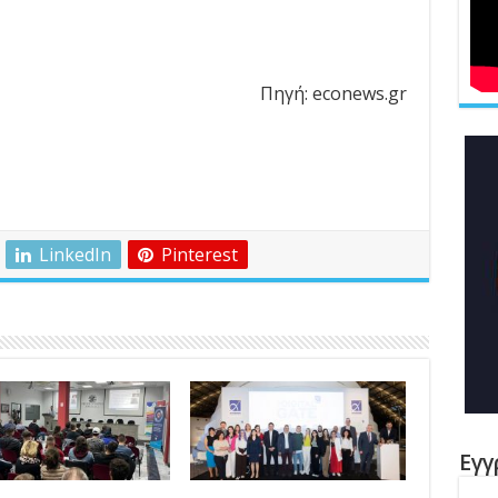
Πηγή: econews.gr
LinkedIn
Pinterest
Εγγ