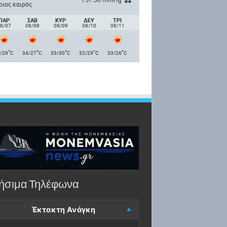
ριος καιρός
ΠΑΡ
ΣΑΒ
ΚΥΡ
ΔΕΥ
ΤΡΙ
8/07
08/08
08/09
08/10
08/11
°
°
°
°
°
/29
C
34/27
C
33/30
C
32/29
C
33/26
C
ήσιμα Τηλέφωνα
Έκτακτη Ανάγκη