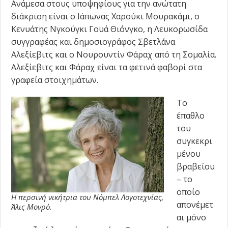
Ανάμεσα στους υποψηφίους για την ανώτατη
διάκριση είναι ο Ιάπωνας Χαρούκι Μουρακάμι, ο
Κενυάτης Νγκούγκι Γουά Θιόνγκο, η Λευκορωσίδα
συγγραφέας και δημοσιογράφος Σβετλάνα
Αλεξίεβιτς και ο Νουρουντίν Φάραχ από τη Σομαλία.
Αλεξίεβιτς και Φάραχ είναι τα φετινά φαβορί στα
γραφεία στοιχημάτων.
Το
έπαθλο
του
συγκεκρι
μένου
βραβείου
– το
οποίο
Η περσινή νικήτρια του Νόμπελ Λογοτεχνίας,
απονέμετ
Άλις Μονρό.
αι μόνο