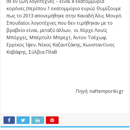
σε εν ζωή λογοτέχνες – είναι 8 εκατομμύρια
κορόνες (περίπου 1 εκατομμύριο ευρώ). Θυμίζουμε
πως το 2013 απονεμήθηκε στην Καναδή Άλις Μονρό.
Σπουδαίοι λογοτέχνες που δεν τιμήθηκαν με το
βραβείο είναι, μεταξύ άλλων, οι Χόρχε Λουίς
Μπόρχες, Μπέρτολτ Μπρεχτ, Άντον Τσέχωφ,
Ερρίκος Ίψεν, Νίκος Καζαντζάκης, Κωνσταντίνος
Καβάφης, Σύλβια Πλαθ.
Πηγή: naftemporiki.gr