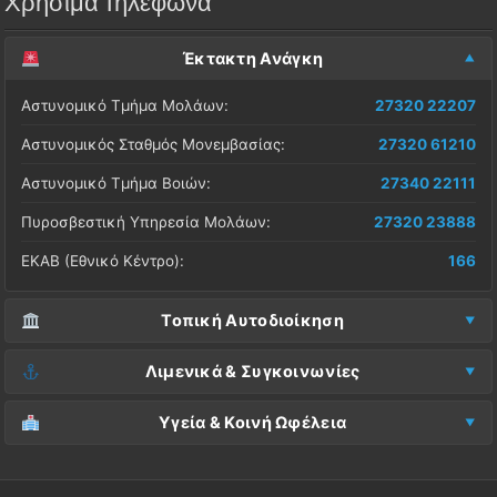
Χρήσιμα Τηλέφωνα
Έκτακτη Ανάγκη
Αστυνομικό Τμήμα Μολάων:
27320 22207
Αστυνομικός Σταθμός Μονεμβασίας:
27320 61210
Αστυνομικό Τμήμα Βοιών:
27340 22111
Πυροσβεστική Υπηρεσία Μολάων:
27320 23888
ΕΚΑΒ (Εθνικό Κέντρο):
166
Τοπική Αυτοδιοίκηση
Δήμος Μονεμβασίας (Έδρα):
27323 60500
Λιμενικά & Συγκοινωνίες
Δ.Ε. Μονεμβασίας (Γραφεία):
27323 60019
Λιμεναρχείο Μονεμβασίας:
27320 61266
Υγεία & Κοινή Ωφέλεια
ΚΕΠ Μολάων:
27323 60521
Λιμεναρχείο Νεάπολης:
27340 22228
Νοσοκομείο Μολάων:
27323 60100
ΚΕΠ Μονεμβασίας:
27323 60031
ΚΤΕΛ Λακωνίας (Σταθμός Μολάων):
27320 22209