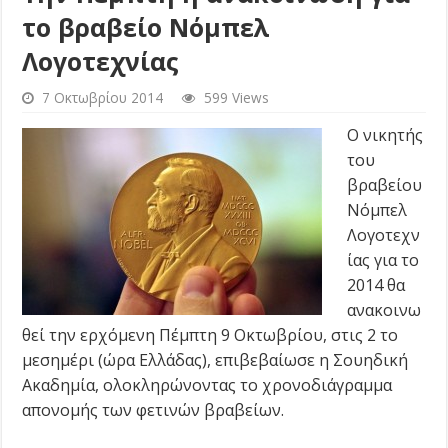
το βραβείο Νόμπελ
Λογοτεχνίας
7 Οκτωβρίου 2014
599 Views
Ο νικητής
του
βραβείου
Νόμπελ
Λογοτεχν
ίας για το
2014 θα
ανακοινω
θεί την ερχόμενη Πέμπτη 9 Οκτωβρίου, στις 2 το
μεσημέρι (ώρα Ελλάδας), επιβεβαίωσε η Σουηδική
Ακαδημία, ολοκληρώνοντας το χρονοδιάγραμμα
απονομής των φετινών βραβείων.