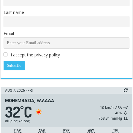
Last name
Email
I accept the privacy policy
AUG 7, 2026 - FRI
ΜΟΝΕΜΒΑΣΙΆ, ΕΛΛΆΔΑ
32
C
°
10 km/h, ΑΒΑ
40%
758.31 mmHg
αίθριος καιρός
ΠΑΡ
ΣΑΒ
ΚΥΡ
ΔΕΥ
ΤΡΙ