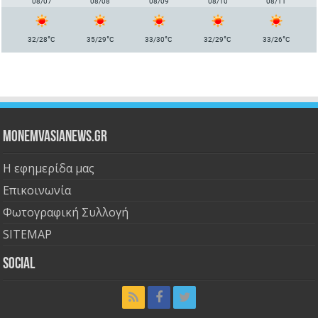
08/07
08/08
08/09
08/10
08/11
°
°
°
°
°
32/28
C
35/29
C
33/30
C
32/29
C
33/26
C
Monemvasianews.gr
Η εφημερίδα μας
Επικοινωνία
Φωτογραφική Συλλογή
SITEMAP
Social