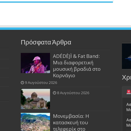
Πρόσφατα Άρθρα
ADÉDÈJÌ & Fat Band:
Μια διαφορετική
μουσική βραδιά στο
Καρνάγιο
Χρ
9 Αυγούστου 2026
8 Αυγούστου 2026
Ασ
Μ
Μονεμβασία: Η
Ασ
κατασκευή του
Μο
τελεφερίκ στο