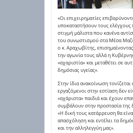
«Οι επιχειρηματίες επιβαρύνοντα
υποκαταστήσουν τους ελέγχους π
στιγμή μάλιστα που κανένα αντί
του συνωστισμού στα Μέσα Μαζι
ο κ. Αραχωβίτης, επισημαίνοντα
την αγωνία τους αλλά η Κυβέρνησ
«αχαριστία» και μεταθέτει σε αυτ
δημόσιας υγείας».
Στην ίδια ανακοίνωση τονίζεται ό
εργαζόμενοι στην εστίαση δεν εί
«αχάριστα» παιδιά και έχουν επα
συμβάλουν στην προστασία της δ
«Η δική τους κατάρρευση θα είνα
απασχόληση και εντέλει τα δημόσ
και την αλληλεγγύη μας».