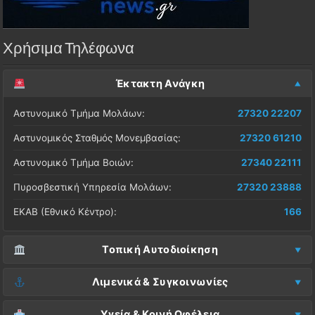
Χρήσιμα Τηλέφωνα
Έκτακτη Ανάγκη
Αστυνομικό Τμήμα Μολάων:
27320 22207
Αστυνομικός Σταθμός Μονεμβασίας:
27320 61210
Αστυνομικό Τμήμα Βοιών:
27340 22111
Πυροσβεστική Υπηρεσία Μολάων:
27320 23888
ΕΚΑΒ (Εθνικό Κέντρο):
166
Τοπική Αυτοδιοίκηση
Δήμος Μονεμβασίας (Έδρα):
27323 60500
Λιμενικά & Συγκοινωνίες
Δ.Ε. Μονεμβασίας (Γραφεία):
27323 60019
Λιμεναρχείο Μονεμβασίας:
27320 61266
Υγεία & Κοινή Ωφέλεια