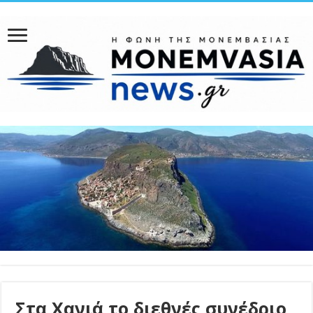
Στα Χανιά το διεθνές συνέδριο