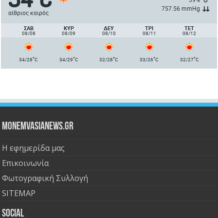
757.56 mmHg
αίθριος καιρός
ΣΑΒ
ΚΥΡ
ΔΕΥ
ΤΡΙ
ΤΕΤ
08/08
08/09
08/10
08/11
08/12
°
°
°
°
°
34/28
C
34/29
C
32/28
C
33/26
C
32/27
C
Monemvasianews.gr
Η εφημερίδα μας
Επικοινωνία
Φωτογραφική Συλλογή
SITEMAP
Social