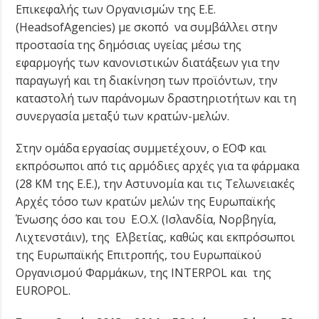
Επικεφαλής των Οργανισμών της Ε.Ε.
(HeadsofAgencies) με σκοπό να συμβάλλει στην
προστασία της δημόσιας υγείας μέσω της
εφαρμογής των κανονιστικών διατάξεων για την
παραγωγή και τη διακίνηση των προϊόντων, την
καταστολή των παράνομων δραστηριοτήτων και τη
συνεργασία μεταξύ των κρατών-μελών.
Στην ομάδα εργασίας συμμετέχουν, ο ΕΟΦ και
εκπρόσωποι από τις αρμόδιες αρχές για τα φάρμακα
(28 ΚΜ της Ε.Ε.), την Αστυνομία και τις Τελωνειακές
Αρχές τόσο των κρατών μελών της Ευρωπαϊκής
Ένωσης όσο και του Ε.Ο.Χ. (Ισλανδία, Νορβηγία,
Λιχτενστάιν), της Ελβετίας, καθώς και εκπρόσωποι
της Ευρωπαϊκής Επιτροπής, του Ευρωπαϊκού
Οργανισμού Φαρμάκων, της INTERPOL και της
EUROPOL.