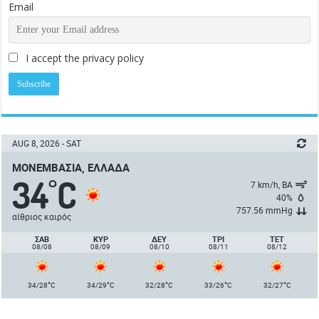
Email
I accept the privacy policy
AUG 8, 2026 - SAT
ΜΟΝΕΜΒΑΣΙΆ, ΕΛΛΆΔΑ
34
C
°
7 km/h, ΒΑ
40%
757.56 mmHg
αίθριος καιρός
ΣΑΒ
ΚΥΡ
ΔΕΥ
ΤΡΙ
ΤΕΤ
08/08
08/09
08/10
08/11
08/12
°
°
°
°
°
34/28
C
34/29
C
32/28
C
33/26
C
32/27
C