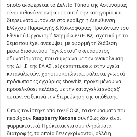
οποίο αναφέρεται το Δελτίο Τύπου της Αστυνομίας
είναι πιθανό να ανήκει σε αυτή την κατηγορία και
διερευνάται», τόνισε στο epoli.gr η Διεύθυνση
Ελέγχου Παραγωγής & Κυκλοφορίας Προϊόντων του
Εθνικού Οργανισμό Φαρμάκων (ΕΟΦ), σχετικά με το
θέμα που έχει ανακύψει, με αφορμή τη διάθεση
μέσω διαδικτύου, “αγνώστου” σκευάσματος
αδυνατίσματος, που σύμφωνα με την ανακοίνωση
της Δ.Η.Ε. της ΕΛ.ΑΣ., είχε επιπτώσεις στην υγεία
καταναλωτών, χρησιμοποιώντας, μάλιστα, γνωστά
πρόσωπα της εγχώριας showbiz, προκειμένου να
προσελκύσει πελάτες, με την καταγγελία ενός εξ’
αυτών, να ξεκινά την διερεύνηση της υπόθεσης.
Όπως τονίστηκε από τον Ε.Ο.Φ., τα σκευάσματα που
περιέχουν
Raspberry Ketone
συνήθως δεν είναι
φαρμακευτικά. Πρόκειται για συμπληρώματα
διατροφής, τα οποία δεν εγκρίνονται, αλλά η