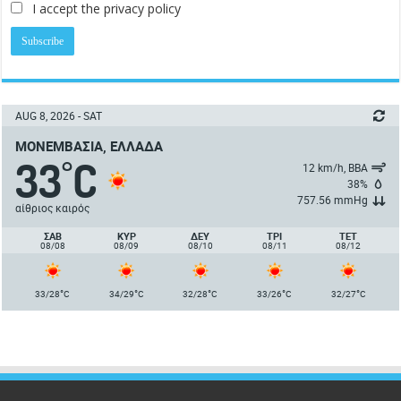
I accept the privacy policy
AUG 8, 2026 - SAT
ΜΟΝΕΜΒΑΣΙΆ, ΕΛΛΆΔΑ
33
C
°
12 km/h, ΒΒΑ
38%
757.56 mmHg
αίθριος καιρός
ΣΑΒ
ΚΥΡ
ΔΕΥ
ΤΡΙ
ΤΕΤ
08/08
08/09
08/10
08/11
08/12
°
°
°
°
°
33/28
C
34/29
C
32/28
C
33/26
C
32/27
C