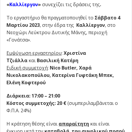
«
Καλλίεργον
»
συνεχίζει τις δράσεις της
.
​Το εργαστήριο θα πραγματοποιηθεί το
Σάββατο 4
Μαρτίου 2023
, στην έδρα της
Καλλίεργον
, στο
Νεοχώρι Λεύκτρου Δυτικής Μάνης, περιοχή
«Γονάτσα».
Εμψύχωση εργαστηρίου
:
Χριστίνα
Τζιάλλα
και
Βασιλική Κατέρη
Ειδική συμμετοχή
:
Nico Butler, Χαρά
Νικολακοπούλου, Κατερίνα Γυφτάκη Μπεκ,
Ελένη Κοφτερού
Διάρκεια: 17:00 – 21:00
Κόστος συμμετοχής:
20 €
(συμπεριλαμβάνεται ο
Φ.Π.Α. 24%)
​H κράτηση θέσης είναι
απαραίτητη
και είναι
έγκυρη μετά την
καταβολή του συνολικού ποσού