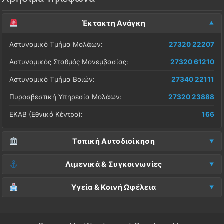
Έκτακτη Ανάγκη
Αστυνομικό Τμήμα Μολάων:
27320 22207
Αστυνομικός Σταθμός Μονεμβασίας:
27320 61210
Αστυνομικό Τμήμα Βοιών:
27340 22111
Πυροσβεστική Υπηρεσία Μολάων:
27320 23888
ΕΚΑΒ (Εθνικό Κέντρο):
166
Τοπική Αυτοδιοίκηση
Δήμος Μονεμβασίας (Έδρα):
27323 60500
Λιμενικά & Συγκοινωνίες
Δ.Ε. Μονεμβασίας (Γραφεία):
27323 60019
Λιμεναρχείο Μονεμβασίας:
27320 61266
Υγεία & Κοινή Ωφέλεια
ΚΕΠ Μολάων:
27323 60521
Λιμεναρχείο Νεάπολης:
27340 22228
Νοσοκομείο Μολάων:
27323 60100
ΚΕΠ Μονεμβασίας:
27323 60031
ΚΤΕΛ Λακωνίας (Σταθμός Μολάων):
27320 22209
Κέντρο Υγείας Νεάπολης:
27340 22500