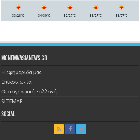
°
°
°
°
°
33/28
C
34/30
C
32/27
C
33/27
C
33/27
C
Monemvasianews.gr
Η εφημερίδα μας
Επικοινωνία
Φωτογραφική Συλλογή
SITEMAP
Social