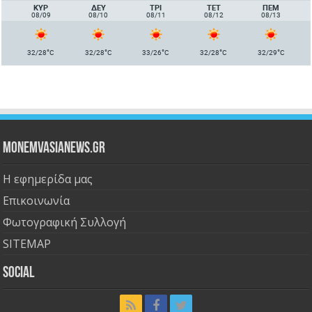
ΚΥΡ
ΔΕΥ
ΤΡΙ
ΤΕΤ
ΠΈΜ
08/09
08/10
08/11
08/12
08/13
°
°
°
°
°
32/28
C
32/28
C
33/26
C
32/28
C
32/29
C
Monemvasianews.gr
Η εφημερίδα μας
Επικοινωνία
Φωτογραφική Συλλογή
SITEMAP
Social