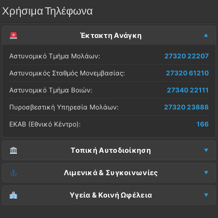
Χρήσιμα Τηλέφωνα
Έκτακτη Ανάγκη
Αστυνομικό Τμήμα Μολάων:
27320 22207
Αστυνομικός Σταθμός Μονεμβασίας:
27320 61210
Αστυνομικό Τμήμα Βοιών:
27340 22111
Πυροσβεστική Υπηρεσία Μολάων:
27320 23888
ΕΚΑΒ (Εθνικό Κέντρο):
166
Τοπική Αυτοδιοίκηση
Δήμος Μονεμβασίας (Έδρα):
27323 60500
Λιμενικά & Συγκοινωνίες
Δ.Ε. Μονεμβασίας (Γραφεία):
27323 60019
Λιμεναρχείο Μονεμβασίας:
27320 61266
Υγεία & Κοινή Ωφέλεια
ΚΕΠ Μολάων:
27323 60521
Λιμεναρχείο Νεάπολης:
27340 22228
Νοσοκομείο Μολάων:
27323 60100