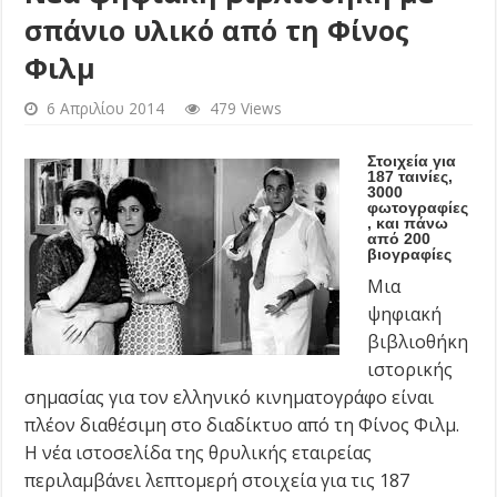
σπάνιο υλικό από τη Φίνος
Φιλμ
6 Απριλίου 2014
479 Views
Στοιχεία για
187 ταινίες,
3000
φωτογραφίες
, και πάνω
από 200
βιογραφίες
Μια
ψηφιακή
βιβλιοθήκη
ιστορικής
σημασίας για τον ελληνικό κινηματογράφο είναι
πλέον διαθέσιμη στο διαδίκτυο από τη Φίνος Φιλμ.
Η νέα ιστοσελίδα της θρυλικής εταιρείας
περιλαμβάνει λεπτομερή στοιχεία για τις 187