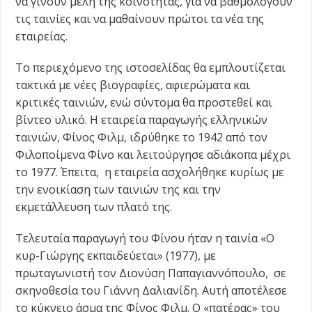
να γίνουν μέλη της κοινότητας, για να βαθμολογούν
τις ταινίες και να μαθαίνουν πρώτοι τα νέα της
εταιρείας.
Το περιεχόμενο της ιστοσελίδας θα εμπλουτίζεται
τακτικά με νέες βιογραφίες, αφιερώματα και
κριτικές ταινιών, ενώ σύντομα θα προστεθεί και
βίντεο υλικό. Η εταιρεία παραγωγής ελληνικών
ταινιών, Φίνος Φιλμ, ιδρύθηκε το 1942 από τον
Φιλοποίμενα Φίνο και λειτούργησε αδιάκοπα μέχρι
το 1977. Έπειτα, η εταιρεία ασχολήθηκε κυρίως με
την ενοικίαση των ταινιών της και την
εκμετάλλευση των πλατό της.
Τελευταία παραγωγή του Φίνου ήταν η ταινία «Ο
κυρ-Γιώργης εκπαιδεύεται» (1977), με
πρωταγωνιστή τον Διονύση Παπαγιαννόπουλο, σε
σκηνοθεσία του Γιάννη Δαλιανίδη. Αυτή αποτέλεσε
το κύκνειο άσμα της Φίνος Φιλμ. Ο «πατέρας» του