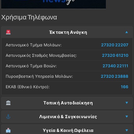
Χρήσιμα Τηλέφωνα
Έκτακτη Ανάγκη
Αστυνομικό Τμήμα Μολάων:
27320 22207
Αστυνομικός Σταθμός Μονεμβασίας:
27320 61210
Αστυνομικό Τμήμα Βοιών:
27340 22111
Πυροσβεστική Υπηρεσία Μολάων:
27320 23888
ΕΚΑΒ (Εθνικό Κέντρο):
166
Τοπική Αυτοδιοίκηση
Δήμος Μονεμβασίας (Έδρα):
27323 60500
Λιμενικά & Συγκοινωνίες
Δ.Ε. Μονεμβασίας (Γραφεία):
27323 60019
Λιμεναρχείο Μονεμβασίας:
27320 61266
Υγεία & Κοινή Ωφέλεια