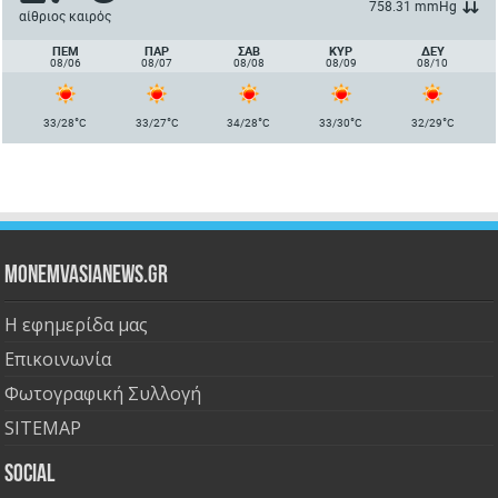
758.31 mmHg
αίθριος καιρός
ΠΈΜ
ΠΑΡ
ΣΑΒ
ΚΥΡ
ΔΕΥ
08/06
08/07
08/08
08/09
08/10
°
°
°
°
°
33/28
C
33/27
C
34/28
C
33/30
C
32/29
C
Monemvasianews.gr
Η εφημερίδα μας
Επικοινωνία
Φωτογραφική Συλλογή
SITEMAP
Social