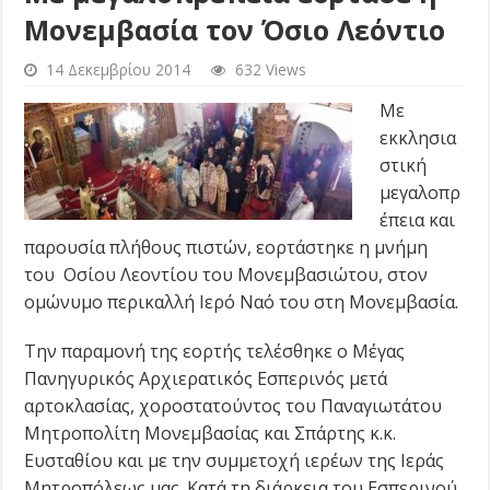
Μονεμβασία τον Όσιο Λεόντιο
14 Δεκεμβρίου 2014
632 Views
Με
εκκλησια
στική
μεγαλοπρ
έπεια και
παρουσία πλήθους πιστών, εορτάστηκε η μνήμη
του Οσίου Λεοντίου του Μονεμβασιώτου, στον
ομώνυμο περικαλλή Ιερό Ναό του στη Μονεμβασία.
Την παραμονή της εορτής τελέσθηκε ο Μέγας
Πανηγυρικός Αρχιερατικός Εσπερινός μετά
αρτοκλασίας, χοροστατούντος του Παναγιωτάτου
Μητροπολίτη Μονεμβασίας και Σπάρτης κ.κ.
Ευσταθίου και με την συμμετοχή ιερέων της Ιεράς
Μητροπόλεως μας. Κατά τη διάρκεια του Εσπερινού