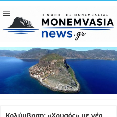
Κολύμβηση: «Χρυσός» με νέο