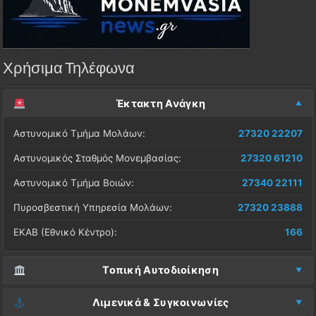
Χρήσιμα Τηλέφωνα
Έκτακτη Ανάγκη
Αστυνομικό Τμήμα Μολάων:
27320 22207
Αστυνομικός Σταθμός Μονεμβασίας:
27320 61210
Αστυνομικό Τμήμα Βοιών:
27340 22111
Πυροσβεστική Υπηρεσία Μολάων:
27320 23888
ΕΚΑΒ (Εθνικό Κέντρο):
166
Τοπική Αυτοδιοίκηση
Δήμος Μονεμβασίας (Έδρα):
27323 60500
Λιμενικά & Συγκοινωνίες