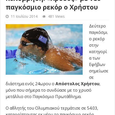
παγκόσμιο ρεκόρ ο Χρήστου
11 Ιουλίου 2014
481 Views
Δεύτερο
παγκόσμι
ο ρεκόρ
στην
κατηγορί
α των
Εφήβων
σημείωσε
σε
διάστημα ενός 24ωρου ο
Απόστολος Χρήστου
,
μόνο που σήμερα το συνδύασε με το χρυσό
μετάλλιο στο Παγκόσμιο Πρωτάθλημα.
Ο αθλητής του Ολυμπιακού τερμάτισε σε 54.03,
καταρρίπτοντας εκ νέου το παγκόσμιο ρεκόρ