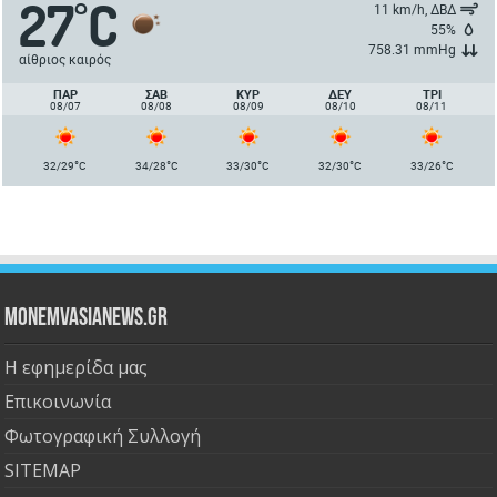
27
C
°
11 km/h, ΔΒΔ
55%
758.31 mmHg
αίθριος καιρός
ΠΑΡ
ΣΑΒ
ΚΥΡ
ΔΕΥ
ΤΡΙ
08/07
08/08
08/09
08/10
08/11
°
°
°
°
°
32/29
C
34/28
C
33/30
C
32/30
C
33/26
C
Monemvasianews.gr
Η εφημερίδα μας
Επικοινωνία
Φωτογραφική Συλλογή
SITEMAP