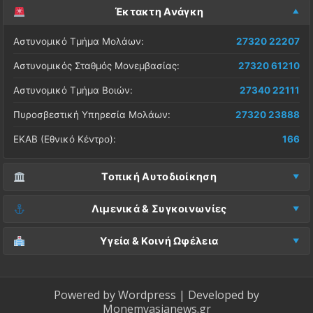
Έκτακτη Ανάγκη
Αστυνομικό Τμήμα Μολάων:
27320 22207
Αστυνομικός Σταθμός Μονεμβασίας:
27320 61210
Αστυνομικό Τμήμα Βοιών:
27340 22111
Πυροσβεστική Υπηρεσία Μολάων:
27320 23888
ΕΚΑΒ (Εθνικό Κέντρο):
166
Τοπική Αυτοδιοίκηση
Δήμος Μονεμβασίας (Έδρα):
27323 60500
Λιμενικά & Συγκοινωνίες
Δ.Ε. Μονεμβασίας (Γραφεία):
27323 60019
Λιμεναρχείο Μονεμβασίας:
27320 61266
Υγεία & Κοινή Ωφέλεια
ΚΕΠ Μολάων:
27323 60521
Λιμεναρχείο Νεάπολης:
27340 22228
Νοσοκομείο Μολάων:
27323 60100
ΚΕΠ Μονεμβασίας:
27323 60031
ΚΤΕΛ Λακωνίας (Σταθμός Μολάων):
27320 22209
Κέντρο Υγείας Νεάπολης:
27340 22500
Powered by
Wordpress
| Developed by
ΚΕΠ Βοιών:
27340 24087
Monemvasianews.gr
ΚΤΕΛ Λακωνίας (Σταθμός Μονεμβασίας):
27320 61752