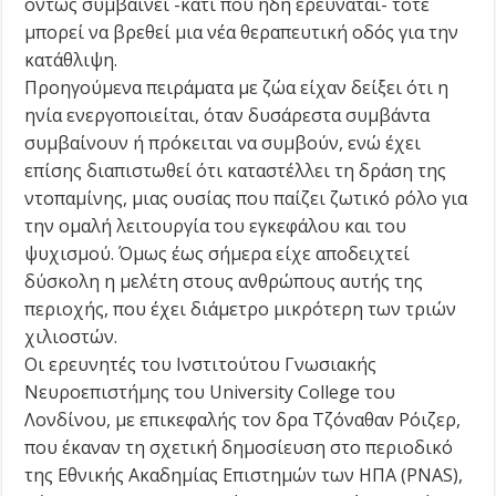
όντως συμβαίνει -κάτι που ήδη ερευνάται- τότε
μπορεί να βρεθεί μια νέα θεραπευτική οδός για την
κατάθλιψη.
Προηγούμενα πειράματα με ζώα είχαν δείξει ότι η
ηνία ενεργοποιείται, όταν δυσάρεστα συμβάντα
συμβαίνουν ή πρόκειται να συμβούν, ενώ έχει
επίσης διαπιστωθεί ότι καταστέλλει τη δράση της
ντοπαμίνης, μιας ουσίας που παίζει ζωτικό ρόλο για
την ομαλή λειτουργία του εγκεφάλου και του
ψυχισμού. Όμως έως σήμερα είχε αποδειχτεί
δύσκολη η μελέτη στους ανθρώπους αυτής της
περιοχής, που έχει διάμετρο μικρότερη των τριών
χιλιοστών.
Οι ερευνητές του Ινστιτούτου Γνωσιακής
Νευροεπιστήμης του University College του
Λονδίνου, με επικεφαλής τον δρα Τζόναθαν Ρόιζερ,
που έκαναν τη σχετική δημοσίευση στο περιοδικό
της Εθνικής Ακαδημίας Επιστημών των ΗΠΑ (PNAS),