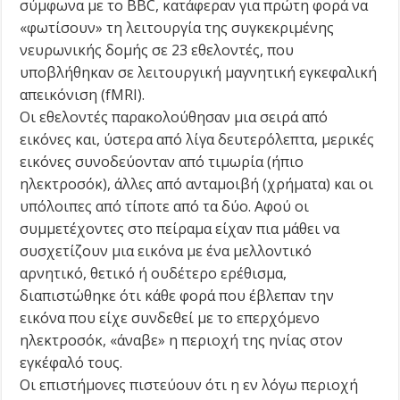
σύμφωνα με το BBC, κατάφεραν για πρώτη φορά να
«φωτίσουν» τη λειτουργία της συγκεκριμένης
νευρωνικής δομής σε 23 εθελοντές, που
υποβλήθηκαν σε λειτουργική μαγνητική εγκεφαλική
απεικόνιση (fMRI).
Οι εθελοντές παρακολούθησαν μια σειρά από
εικόνες και, ύστερα από λίγα δευτερόλεπτα, μερικές
εικόνες συνοδεύονταν από τιμωρία (ήπιο
ηλεκτροσόκ), άλλες από ανταμοιβή (χρήματα) και οι
υπόλοιπες από τίποτε από τα δύο. Αφού οι
συμμετέχοντες στο πείραμα είχαν πια μάθει να
συσχετίζουν μια εικόνα με ένα μελλοντικό
αρνητικό, θετικό ή ουδέτερο ερέθισμα,
διαπιστώθηκε ότι κάθε φορά που έβλεπαν την
εικόνα που είχε συνδεθεί με το επερχόμενο
ηλεκτροσόκ, «άναβε» η περιοχή της ηνίας στον
εγκέφαλό τους.
Οι επιστήμονες πιστεύουν ότι η εν λόγω περιοχή