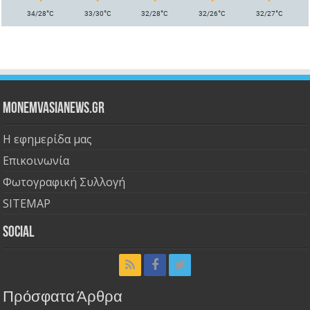
°
°
°
°
°
34/28
C
33/30
C
32/28
C
32/26
C
32/27
C
Monemvasianews.gr
Η εφημερίδα μας
Επικοινωνία
Φωτογραφική Συλλογή
SITEMAP
Social
Πρόσφατα Άρθρα