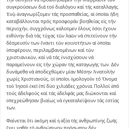
συγκρούσεων διά τοῦ διαλόγου καί τῆς καταλλαγῆς.
Ἐνῷ ἀναγνωρίζομεν τάς προσπαθείας, αἱ ὁποῖαι ἤδη
καταβάλλονται πρός προσφοράν βοηθείας εἰς τήν
περιοχήν, συγχρόνως καλοῦμεν ὅλους ὅσοι ἔχουν
εὐθύνην διά τάς τύχας τῶν λαῶν νά ἐπιτείνουν τήν
δέσμευσίν των ἔναντι τῶν κοινοτήτων αἱ ὁποῖαι
ὑποφέρουν, περιλαμβανομένων καί τῶν
χριστιανικῶν, καί νά τάς ἐνισχύσουν νά
παραμείνουν εἰς τήν χώραν τῆς καταγωγῆς των. Δέν
δυνάμεθα νά ἀποδεχθῶμεν μίαν Μέσην Ἀνατολήν
χωρίς Χριστιανούς, οἱ ὁποῖοι ὁμολογοῦν τό Ὄνομα
τοῦ Ἰησοῦ ἐκεῖ ἐπί δύο χιλιάδες χρόνια. Πολλοί ἀπό
τούς άδελφούς καί τάς ἀδελφάς μας διώκονται καί
ὑπεχρεώθησαν βιαίως νά ἐγκαταλείψουν τάς ἑστίας
των.
Φαίνεται ὅτι ἀκόμη καί ἡ ἀξία τῆς ἀνθρωπίνης ζωῆς
ἔχει χαθῆ• τό ἀνθρώπινον πρόσωπον δέν