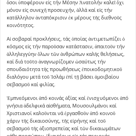
ὅσοι ὑποφέρουν εἰς τήν Μέσην Ἀνατολήν καλεῖ ὄχι
μόνον εἰς συνεχῆ προσευχήν, ἀλλά καί εἰς τήν
κατάλληλον ἀνταπόκρισιν ἐκ μέρους τῆς διεθνοῦς
κοινότητος.
Αἱ σοβαραί προκλήσεις, τάς ὁποίας ἀντιμετωπίζει ὁ
κόσμος εἰς τήν παροῦσαν κατάστασιν, ἀπαιτοῦν τήν
ἀλληλεγγύην ὅλων τῶν ἀνθρώπων καλῆς θελήσεως,
καί διά τοῦτο ἀναγνωρίζομεν ὡσαύτως τήν
σπουδαιότητα τῆς προωθήσεως ἐποικοδομητικοῦ
διαλόγου μετά τοῦ Ἰσλάμ ἐπί τῇ βάσει ἀμοιβαίου
σεβασμοῦ καί φιλίας.
Ἐμπνεόμενοι ἀπό κοινάς ἀξίας καί ἐνισχυόμενοι ἀπό
γνήσια ἀδελφικά αἰσθήματα, Μουσουλμάνοι καί
Χριστιανοί καλοῦνται νά ἐργασθοῦν ἀπό κοινοῦ
χάριν τῆς δικαιοσύνης, τῆς εἰρήνης καί τοῦ
σεβασμοῦ τῆς ἀξιοπρεπείας καί τῶν δικαιωμάτων