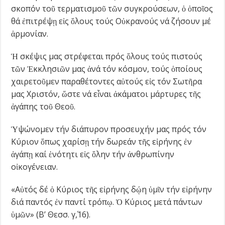
σκοπόν τοῦ τερματισμοῦ τῶν συγκρούσεων, ὁ ὁποῖος
θά ἐπιτρέψῃ εἰς ὅλους τούς Οὐκρανούς νά ζήσουν μέ
ἁρμονίαν.
Ἡ σκέψις μας στρέφεται πρός ὅλους τούς πιστούς
τῶν Ἐκκλησιῶν μας ἀνά τόν κόσμον, τούς ὁποίους
χαιρετοῦμεν παραθέτοντες αὐτούς εἰς τόν Σωτῆρα
μας Χριστόν, ὥστε νά εἶναι ἀκάματοι μάρτυρες τῆς
ἀγάπης τοῦ Θεοῦ.
Ὑψώνομεν τήν διάπυρον προσευχήν μας πρός τόν
Κύριον ὅπως χαρίσῃ τήν δωρεάν τῆς εἰρήνης ἐν
ἀγάπῃ καί ἑνότητι εἰς ὅλην τήν ἀνθρωπίνην
οἰκογένειαν.
«Αὐτός δέ ὁ Κύριος τῆς εἰρήνης δῴη ὑμῖν τήν εἰρήνην
διά παντός ἐν παντί τρόπῳ. Ὁ Κύριος μετά πάντων
ὑμῶν» (Β’ Θεσσ. γ΄,16).