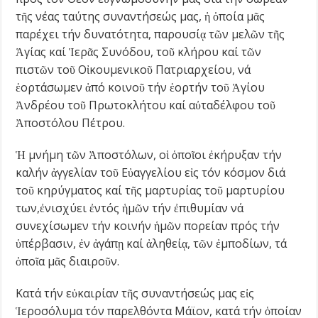
τῆς νέας ταύτης συναντήσεώς μας, ἡ ὁποία μᾶς
παρέχει τήν δυνατότητα, παρουσίᾳ τῶν μελῶν τῆς
Ἁγίας καί Ἱερᾶς Συνόδου, τοῦ κλήρου καί τῶν
πιστῶν τοῦ Οἰκουμενικοῦ Πατριαρχείου, νά
ἑορτάσωμεν ἀπό κοινοῦ τήν ἑορτήν τοῦ Ἁγίου
Ἀνδρέου τοῦ Πρωτοκλήτου καί αὐταδέλφου τοῦ
Ἀποστόλου Πέτρου.
Ἡ μνήμη τῶν Ἀποστόλων, οἱ ὁποῖοι ἐκήρυξαν τήν
καλήν ἀγγελίαν τοῦ Εὐαγγελίου εἰς τόν κόσμον διά
τοῦ κηρύγματος καί τῆς μαρτυρίας τοῦ μαρτυρίου
των,ἐνισχύει ἐντός ἡμῶν τήν ἐπιθυμίαν νά
συνεχίσωμεν τήν κοινήν ἡμῶν πορείαν πρός τήν
ὑπέρβασιν, ἐν ἀγάπῃ καί ἀληθείᾳ, τῶν ἐμποδίων, τά
ὁποῖα μᾶς διαιροῦν.
Κατά τήν εὐκαιρίαν τῆς συναντήσεώς μας εἰς
Ἱεροσόλυμα τόν παρελθόντα Μάϊον, κατά τήν ὁποίαν