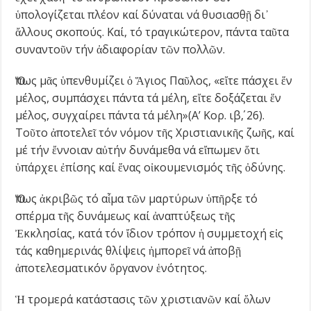
ὑπολογίζεται πλέον καί δύναται νά θυσιασθῇ δι᾿
ἄλλους σκοπούς. Καί, τό τραγικώτερον, πάντα ταῦτα
συναντοῦν τήν ἀδιαφορίαν τῶν πολλῶν.
Ὅπως μᾶς ὑπενθυμίζει ὁ Ἅγιος Παῦλος, «εἴτε πάσχει ἕν
μέλος, συμπάσχει πάντα τά μέλη, εἴτε δοξάζεται ἕν
μέλος, συγχαίρει πάντα τά μέλη»(Α’ Κορ. ιβ΄, 26).
Τοῦτο ἀποτελεῖ τόν νόμον τῆς Χριστιανικῆς ζωῆς, καί
μέ τήν ἔννοιαν αὐτήν δυνάμεθα νά εἴπωμεν ὅτι
ὑπάρχει ἐπίσης καί ἕνας οἰκουμενισμός τῆς ὀδύνης.
Ὅπως ἀκριβῶς τό αἷμα τῶν μαρτύρων ὑπῆρξε τό
σπέρμα τῆς δυνάμεως καί ἀναπτύξεως τῆς
Ἐκκλησίας, κατά τόν ἴδιον τρόπον ἡ συμμετοχή εἰς
τάς καθημερινάς θλίψεις ἠμπορεῖ νά ἀποβῇ
ἀποτελεσματικόν ὄργανον ἑνότητος.
Ἡ τρομερά κατάστασις τῶν χριστιανῶν καί ὅλων