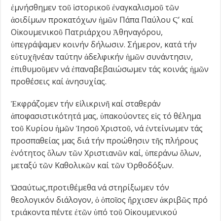
ἐμνήσθημεν τοῦ ἱστορικοῦ ἐναγκαλισμοῦ τῶν
ἀοιδίμων προκατόχων ἡμῶν Πάπα Παύλου Ϛ’ καί
Οἰκουμενικοῦ Πατριάρχου Ἀθηναγόρου,
ὑπεγράψαμεν κοινήν δήλωσιν. Σήμερον, κατά τήν
εὐτυχῆνέαν ταύτην ἀδελφικήν ἡμῶν συνάντησιν,
ἐπιθυμοῦμεν νά ἐπαναβεβαιώσωμεν τάς κοινάς ἡμῶν
προθέσεις καί ἀνησυχίας.
Ἐκφράζομεν τήν εἰλικρινῆ καί σταθεράν
ἀποφασιστικότητά μας, ὑπακούοντες εἰς τό θέλημα
τοῦ Κυρίου ἡμῶν Ἰησοῦ Χριστοῦ, νά ἐντείνωμεν τάς
προσπαθείας μας διά τήν προώθησιν τῆς πλήρους
ἑνότητος ὅλων τῶν Χριστιανῶν καί, ὑπεράνω ὅλων,
μεταξύ τῶν Καθολικῶν καί τῶν Ὀρθοδόξων.
Ὡσαύτως,προτιθέμεθα νά στηρίξωμεν τόν
θεολογικόν διάλογον, ὁ ὁποῖος ἤρχισεν ἀκριβῶς πρό
τριάκοντα πέντε ἐτῶν ὑπό τοῦ Οἰκουμενικού