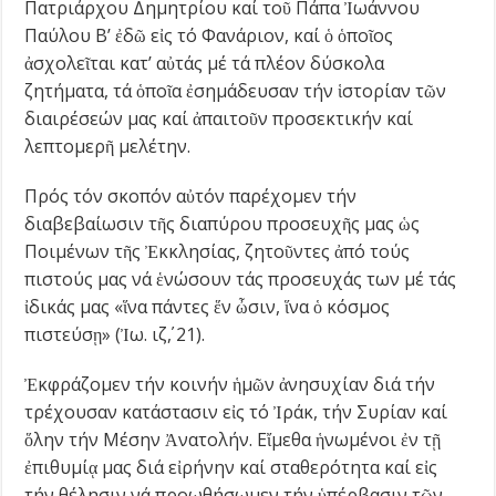
Πατριάρχου Δημητρίου καί τοῦ Πάπα Ἰωάννου
Παύλου Β’ ἐδῶ εἰς τό Φανάριον, καί ὁ ὁποῖος
ἀσχολεῖται κατ’ αὐτάς μέ τά πλέον δύσκολα
ζητήματα, τά ὁποῖα ἐσημάδευσαν τήν ἱστορίαν τῶν
διαιρέσεών μας καί ἀπαιτοῦν προσεκτικήν καί
λεπτομερῆ μελέτην.
Πρός τόν σκοπόν αὐτόν παρέχομεν τήν
διαβεβαίωσιν τῆς διαπύρου προσευχῆς μας ὡς
Ποιμένων τῆς Ἐκκλησίας, ζητοῦντες ἀπό τούς
πιστούς μας νά ἑνώσουν τάς προσευχάς των μέ τάς
ἰδικάς μας «ἵνα πάντες ἕν ὦσιν, ἵνα ὁ κόσμος
πιστεύσῃ» (Ἰω. ιζ΄, 21).
Ἐκφράζομεν τήν κοινήν ἡμῶν ἀνησυχίαν διά τήν
τρέχουσαν κατάστασιν εἰς τό Ἰράκ, τήν Συρίαν καί
ὅλην τήν Μέσην Ἀνατολήν. Εἴμεθα ἡνωμένοι ἐν τῇ
ἐπιθυμίᾳ μας διά εἰρήνην καί σταθερότητα καί εἰς
τήν θέλησιν νά προωθήσωμεν τήν ὑπέρβασιν τῶν