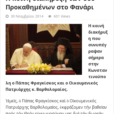
Προκαθημένων στο Φανάρι
30 Νοεμβρίου 2014
601 Views
Η κοινή
διακήρυξ
η που
συνυπέγ
ραψαν
σήμερα
στην
Κωνσταν
τινούπο
λη ο Πάπας Φραγκίσκος και ο Οικουμενικός
Πατριάρχης κ. Βαρθολομαίος.
Ἡμεῖς, ὁ Πάπας Φραγκίσκος καί ὁ Οἰκουμενικός
Πατριάρχης Βαρθολομαῖος, ἐκφράζομεν τήν βαθεῖαν
πρός τόν Θεόν εὐγνωμοσύνην μας διά τήν δωρεάν