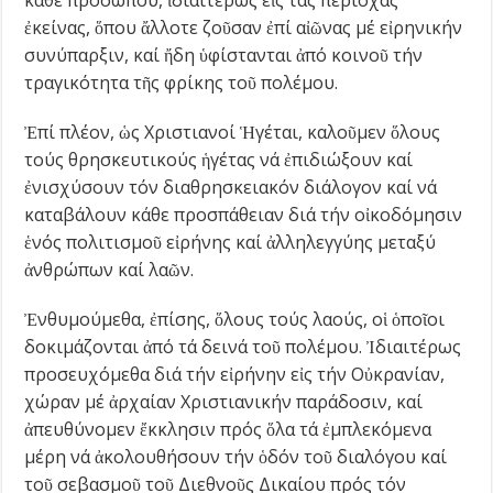
κάθε προσώπου, ἰδιαιτέρως εἰς τάς περιοχάς
ἐκείνας, ὅπου ἄλλοτε ζοῦσαν ἐπί αἰῶνας μέ εἰρηνικήν
συνύπαρξιν, καί ἤδη ὑφίστανται ἀπό κοινοῦ τήν
τραγικότητα τῆς φρίκης τοῦ πολέμου.
Ἐπί πλέον, ὡς Χριστιανοί Ἡγέται, καλοῦμεν ὅλους
τούς θρησκευτικούς ἡγέτας νά ἐπιδιώξουν καί
ἐνισχύσουν τόν διαθρησκειακόν διάλογον καί νά
καταβάλουν κάθε προσπάθειαν διά τήν οἰκοδόμησιν
ἑνός πολιτισμοῦ εἰρήνης καί ἀλληλεγγύης μεταξύ
ἀνθρώπων καί λαῶν.
Ἐνθυμούμεθα, ἐπίσης, ὅλους τούς λαούς, οἱ ὁποῖοι
δοκιμάζονται ἀπό τά δεινά τοῦ πολέμου. Ἰδιαιτέρως
προσευχόμεθα διά τήν εἰρήνην εἰς τήν Οὐκρανίαν,
χώραν μέ ἀρχαίαν Χριστιανικήν παράδοσιν, καί
ἀπευθύνομεν ἔκκλησιν πρός ὅλα τά ἐμπλεκόμενα
μέρη νά ἀκολουθήσουν τήν ὁδόν τοῦ διαλόγου καί
τοῦ σεβασμοῦ τοῦ Διεθνοῦς Δικαίου πρός τόν