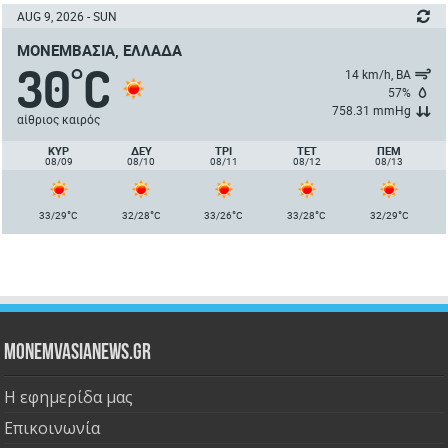
AUG 9, 2026 - SUN
ΜΟΝΕΜΒΑΣΙΆ, ΕΛΛΆΔΑ
30
C
°
14 km/h, ΒΑ
57%
758.31 mmHg
αίθριος καιρός
ΚΥΡ
ΔΕΥ
ΤΡΙ
ΤΕΤ
ΠΈΜ
08/09
08/10
08/11
08/12
08/13
°
°
°
°
°
33/29
C
32/28
C
33/26
C
33/28
C
32/29
C
Monemvasianews.gr
Η εφημερίδα μας
Επικοινωνία