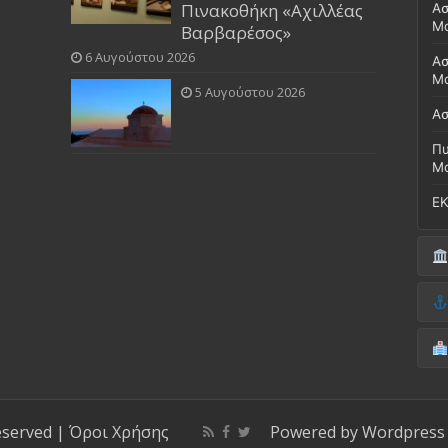
Πινακοθήκη «Αχιλλέας
Ασ
Μ
Βαρβαρέσος»
6 Αυγούστου 2026
Ασ
Μο
5 Αυγούστου 2026
Ασ
Πυ
Μ
ΕΚ
Δή
(Έ
Λι
Δ.
Μο
(Γ
Νο
Λι
Κ
Κέ
ΚΤ
eserved |
Όροι Χρήσης
Powered by
Wordpress
ΚΕ
Μο