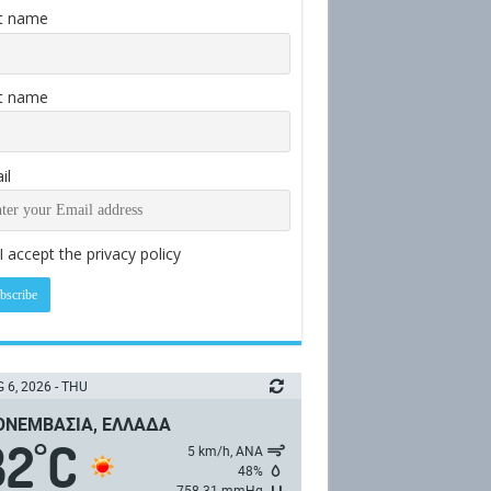
st name
t name
il
I accept the privacy policy
 6, 2026 - THU
ΝΕΜΒΑΣΙΆ, ΕΛΛΆΔΑ
32
C
°
5 km/h, ΑΝΑ
48%
758.31 mmHg