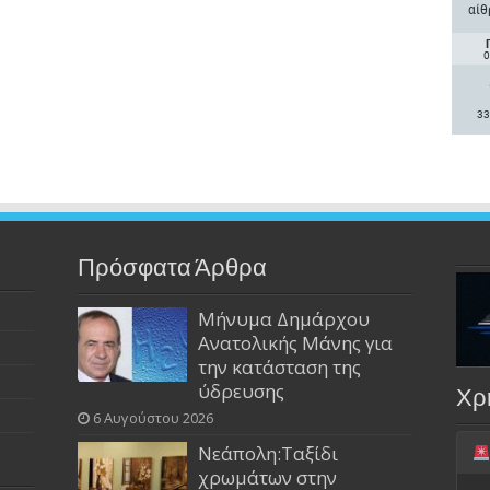
αίθ
0
33
Πρόσφατα Άρθρα
Μήνυμα Δημάρχου
Ανατολικής Μάνης για
την κατάσταση της
ύδρευσης
Χρ
6 Αυγούστου 2026
Νεάπολη:Ταξίδι
χρωμάτων στην