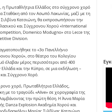
, η Πρωταθλήτρια Ελλάδος στο σύγχρονο χορό
ία Σταθάκη από τον Ασωπό Λακωνίας, μαζί με τη
 Σιλβίνα Κατσιώνη, θα εκπροσωπήσουν την
λασικού και Σύγχρονου Χορού «International
Competition, Domenico Modugno» στο Lecce της
itive Division.
αγματοποιήθηκε το «3ο Πανελλήνιο
ονου Χορού», στο θέατρο του Κολεγίου
Εγκ
μό έλαβαν μέρος περισσότεροι από 400
 Ελλάδα και την Κύπρο, σε μια εκδήλωση –
 και Σύγχρονο Xορό.
γχρονο χορό, Πρωταθλήτρια Ελλάδος,
η με το τραγούδι «Alive» σε χορογραφία της
αλαμβάνοντας την πρώτη θέση.
Η Άννα Μαρία
λής Danza Explosion Ακαδημία Χορού και
ροδιδασκάλου Μαρίας Σιλβίνας Κατσιώνη.