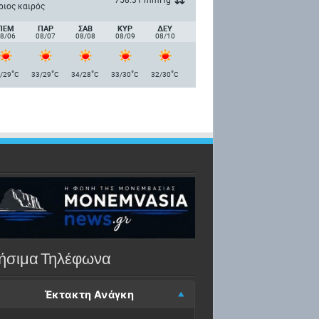
ριος καιρός
ΠΈΜ
ΠΑΡ
ΣΑΒ
ΚΥΡ
ΔΕΥ
8/06
08/07
08/08
08/09
08/10
°
°
°
°
°
/29
C
33/29
C
34/28
C
33/30
C
32/30
C
ήσιμα Τηλέφωνα
Έκτακτη Ανάγκη