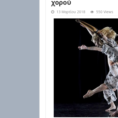
χορού
13 Μαρτίου 2018
550 Views