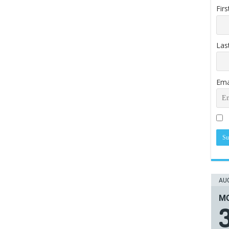
Fir
Las
Ema
AUG
ΜΟ