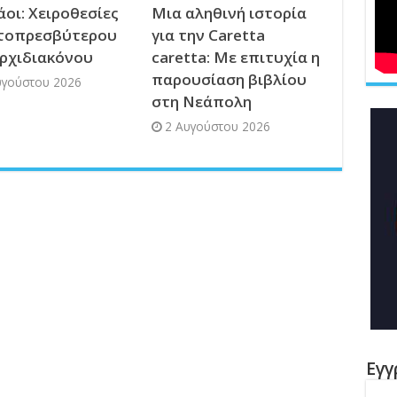
οι: Χειροθεσίες
Μια αληθινή ιστορία
τοπρεσβύτερου
για την Caretta
Αρχιδιακόνου
caretta: Με επιτυχία η
παρουσίαση βιβλίου
υγούστου 2026
στη Νεάπολη
2 Αυγούστου 2026
Εγγ