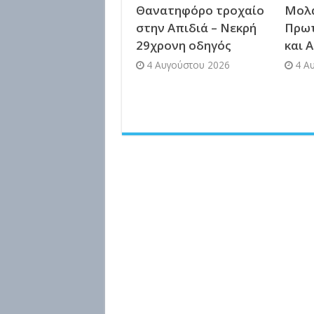
Θανατηφόρο τροχαίο
Μολά
στην Απιδιά – Νεκρή
Πρω
29χρονη οδηγός
και 
4 Αυγούστου 2026
4 Α