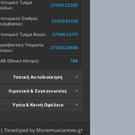
τυνομικό Τμήμα
27320 22207
ολάων:
τυνομικός Σταθμός
27320 61210
νεμβασίας:
τυνομικό Τμήμα Βοιών:
27340 22111
ροσβεστική Υπηρεσία
27320 23888
ολάων:
ΑΒ (Εθνικό Κέντρο):
166
Τοπική Αυτοδιοίκηση
μος Μονεμβασίας
Λιμενικά & Συγκοινωνίες
27323 60500
δρα):
μεναρχείο
Ε. Μονεμβασίας
Υγεία & Κοινή Ωφέλεια
27320 61266
27323 60019
νεμβασίας:
ραφεία):
σοκομείο Μολάων:
27323 60100
μεναρχείο Νεάπολης:
27340 22228
ΕΠ Μολάων:
27323 60521
ντρο Υγείας Νεάπολης:
27340 22500
ΕΛ Λακωνίας (Σταθμός
| Developed by
Monemvasianews.gr
Π Μονεμβασίας:
27323 60031
27320 22209
λάων):