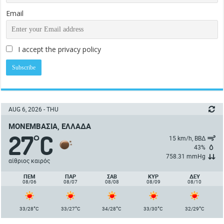
Email
I accept the privacy policy
AUG 6, 2026 - THU
ΜΟΝΕΜΒΑΣΙΆ, ΕΛΛΆΔΑ
27
C
°
15 km/h, ΒΒΔ
43%
758.31 mmHg
αίθριος καιρός
ΠΈΜ
ΠΑΡ
ΣΑΒ
ΚΥΡ
ΔΕΥ
08/06
08/07
08/08
08/09
08/10
°
°
°
°
°
33/28
C
33/27
C
34/28
C
33/30
C
32/29
C