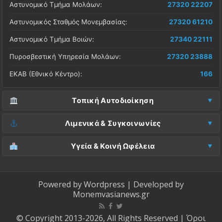
Αστυνομικό Τμήμα Μολάων:
27320 22207
Αστυνομικός Σταθμός Μονεμβασίας:
27320 61210
Αστυνομικό Τμήμα Βοιών:
27340 22111
Πυροσβεστική Υπηρεσία Μολάων:
27320 23888
ΕΚΑΒ (Εθνικό Κέντρο):
166
Τοπική Αυτοδιοίκηση
Δήμος Μονεμβασίας (Έδρα):
27323 60500
Λιμενικά & Συγκοινωνίες
Δ.Ε. Μονεμβασίας (Γραφεία):
27323 60019
Λιμεναρχείο Μονεμβασίας:
27320 61266
Υγεία & Κοινή Ωφέλεια
ΚΕΠ Μολάων:
27323 60521
Λιμεναρχείο Νεάπολης:
27340 22228
Νοσοκομείο Μολάων:
27323 60100
ΚΕΠ Μονεμβασίας:
27323 60031
ΚΤΕΛ Λακωνίας (Σταθμός Μολάων):
27320 22209
Κέντρο Υγείας Νεάπολης:
27340 22500
Powered by
Wordpress
| Developed by
ΚΕΠ Βοιών:
27340 24087
Monemvasianews.gr
ΚΤΕΛ Λακωνίας (Σταθμός Μονεμβασίας):
27320 61752
Βλάβες ΔΕΔΔΗΕ (Ρεύμα):
800 4004000
ΚΕΠ Ασωπού:
27323 60710
ΚΤΕΛ Λακωνίας (Σταθμός Νεάπολης):
27340 23222
Ύδρευση Δήμου (Βλάβες):
27323 60533
© Copyright 2013-2026, All Rights Reserved |
Όροι