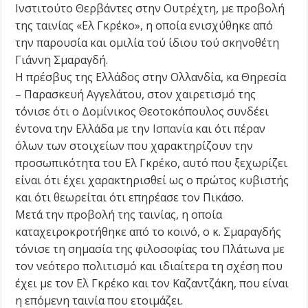
Ινστιτούτο Θερβάντες στην Ουτρέχτη, με προβολή
της ταινίας «Ελ Γκρέκο», η οποία ενισχύθηκε από
την παρουσία και ομιλία τού ίδιου τού σκηνοθέτη
Γιάννη Σμαραγδή.
Η πρέσβυς της Ελλάδος στην Ολλανδία, κα Θηρεσία
– Παρασκευή Αγγελάτου, στον χαιρετισμό της
τόνισε ότι ο Δομίνικος Θεοτοκόπουλος συνδέει
έντονα την Ελλάδα με την
Ισπανία
και ότι πέραν
όλων των στοιχείων που χαρακτηρίζουν την
προσωπικότητα του Ελ Γκρέκο, αυτό που ξεχωρίζει
είναι ότι έχει χαρακτηρισθεί ως ο πρώτος κυβιστής
και ότι θεωρείται ότι επηρέασε τον Πικάσο.
Μετά την προβολή της ταινίας, η οποία
καταχειροκροτήθηκε από το κοινό, ο κ. Σμαραγδής
τόνισε τη σημασία της φιλοσοφίας του Πλάτωνα με
τον νεότερο πολιτισμό και ιδιαίτερα τη σχέση που
έχει με τον Ελ Γκρέκο και τον Καζαντζάκη, που είναι
η επόμενη ταινία που ετοιμάζει.