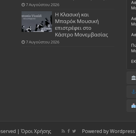
Ασ
7 Αυγούστου 2026
Μ
Η Κλασική και
Ασ
Μπαρόκ Μουσική
Μο
επιστρέφει στο
Κάστρο Μονεμβασίας
Ασ
7 Αυγούστου 2026
Πυ
Μ
ΕΚ
Δή
(Έ
Λι
Δ.
Μο
(Γ
Νο
Λι
Κ
Κέ
ΚΤ
eserved |
Όροι Χρήσης
Powered by
Wordpress
ΚΕ
Μο