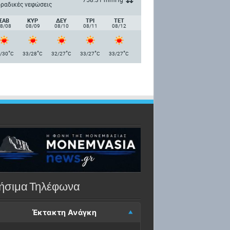
ραδικές νεφώσεις
ΣΑΒ
ΚΥΡ
ΔΕΥ
ΤΡΙ
ΤΕΤ
8/08
08/09
08/10
08/11
08/12
°
°
°
°
°
/30
C
33/28
C
32/27
C
33/27
C
33/27
C
ήσιμα Τηλέφωνα
Έκτακτη Ανάγκη