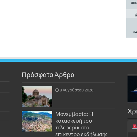
σπο
0
34
Πρόσφατα Άρθρα
8 Αυγούστου 2026
Χρ
Μονεμβασία: Η
κατασκευή του
τελεφερίκ στο
επίκεντρο εκδήλωσης