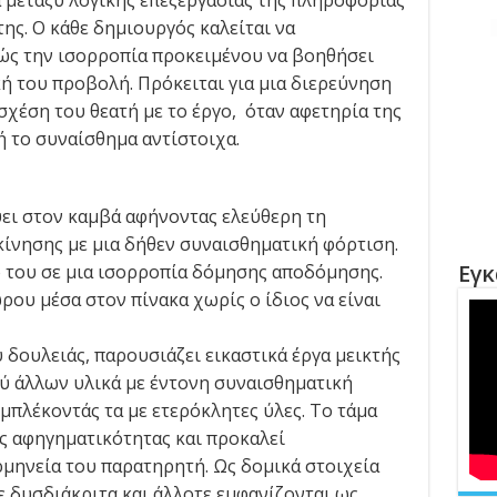
μεταξύ λογικής επεξεργασίας της πληροφορίας
ης. Ο κάθε δημιουργός καλείται να
ώς την ισορροπία προκειμένου να βοηθήσει
ή του προβολή. Πρόκειται για μια διερεύνηση
 σχέση του θεατή με το έργο, όταν αφετηρία της
ή το συναίσθημα αντίστοιχα.
ι στον καμβά αφήνοντας ελεύθερη τη
κίνησης με μια δήθεν συναισθηματική φόρτιση.
Εγκ
 του σε μια ισορροπία δόμησης αποδόμησης.
ρου μέσα στον πίνακα χωρίς ο ίδιος να είναι
δουλειάς, παρουσιάζει εικαστικά έργα μεικτής
ξύ άλλων υλικά με έντονη συναισθηματική
μπλέκοντάς τα με ετερόκλητες ύλες. Το τάμα
ης αφηγηματικότητας και προκαλεί
μηνεία του παρατηρητή. Ως δομικά στοιχεία
τε δυσδιάκριτα και άλλοτε εμφανίζονται ως