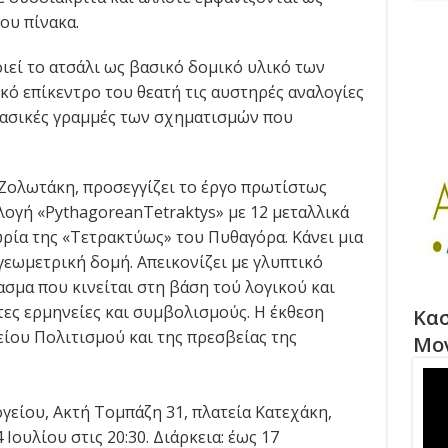
ου πίνακα.
εί το ατσάλι ως βασικό δομικό υλικό των
κό επίκεντρο του θεατή τις αυστηρές αναλογίες
βασικές γραμμές των σχηματισμών που
 Ζολωτάκη, προσεγγίζει το έργο πρωτίστως
λογή «PythagoreanTetraktys» με 12 μεταλλικά
ρία της «Τετρακτύως» του Πυθαγόρα. Κάνει μια
εωμετρική δομή. Απεικονίζει με γλυπτικό
σμα που κινείται στη βάση τού λογικού και
ες ερμηνείες και συμβολισμούς. Η έκθεση
Κασ
είου Πολιτισμού και της πρεσβείας της
Μο
γείου, Ακτή Τομπάζη 31, πλατεία Κατεχάκη,
 Ιουλίου στις 20:30. Διάρκεια: έως 17