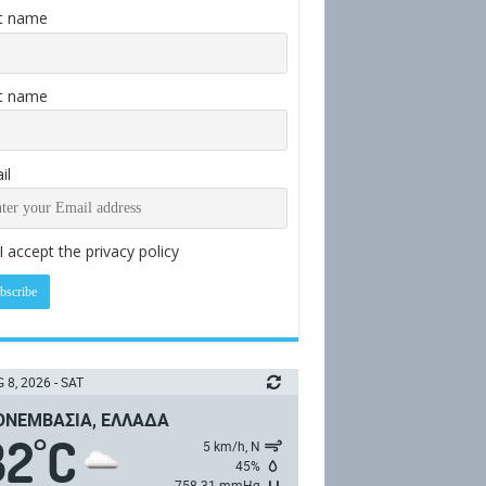
st name
t name
il
I accept the privacy policy
 8, 2026 - SAT
ΝΕΜΒΑΣΙΆ, ΕΛΛΆΔΑ
32
C
°
5 km/h, Ν
45%
758.31 mmHg