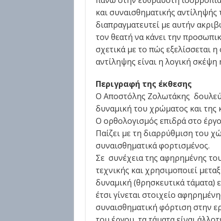
πάνω στην εύθραυστη ισορροπία 
και συναισθηματικής αντίληψής τ
διαπραγματευτεί με αυτήν ακριβ
τον θεατή να κάνει την προσωπικ
σχετικά με το πώς εξελίσσεται η
αντίληψης είναι η λογική σκέψη 
Περιγραφή της έκθεσης
Ο Αποστόλης Ζολωτάκης δουλεύε
δυναμική του χρώματος και της 
Ο ορθολογισμός επιδρά στο έργο
Παίζει με τη διαρρύθμιση του χώ
συναισθηματικά φορτισμένος.
Σε συνέχεια της αφηρημένης του 
τεχνικής και χρησιμοποιεί μετα
δυναμική (θρησκευτικά τάματα) ε
έτσι γίνεται στοιχείο αφηρημέν
συναισθηματική φόρτιση στην ερ
του έργου, τα τάματα είναι άλλο