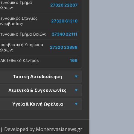
τυνομικό Τμήμα
27320 22207
ολάων:
τυνομικός Σταθμός
27320 61210
νεμβασίας:
τυνομικό Τμήμα Βοιών:
27340 22111
ροσβεστική Υπηρεσία
27320 23888
ολάων:
ΑΒ (Εθνικό Κέντρο):
166
Τοπική Αυτοδιοίκηση
μος Μονεμβασίας
Λιμενικά & Συγκοινωνίες
27323 60500
δρα):
μεναρχείο
Ε. Μονεμβασίας
Υγεία & Κοινή Ωφέλεια
27320 61266
27323 60019
νεμβασίας:
ραφεία):
σοκομείο Μολάων:
27323 60100
μεναρχείο Νεάπολης:
27340 22228
ΕΠ Μολάων:
27323 60521
ντρο Υγείας Νεάπολης:
27340 22500
ΕΛ Λακωνίας (Σταθμός
| Developed by
Monemvasianews.gr
Π Μονεμβασίας:
27323 60031
27320 22209
λάων):