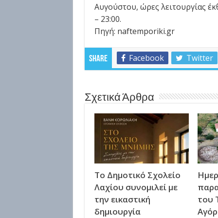
Αυγούστου, ώρες λειτουργίας έκθ
– 23:00.
Πηγή: naftemporiki.gr
Facebook
Twitter
Share
Σχετικά Άρθρα
Το Δημοτικό Σχολείο
Ημερ
Λαχίου συνομιλεί με
παρα
την εικαστική
του 
δημιουργία
Αγόρ