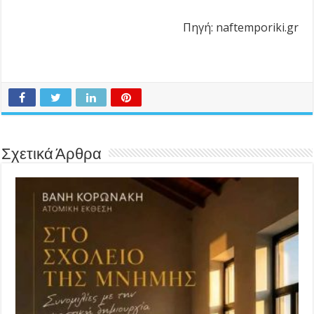
Πηγή: naftemporiki.gr
Σχετικά Άρθρα