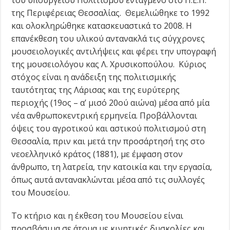
του υπουργείου Πολιτισμού ενταγμένο στο Π.Ε.Π.
της Περιφέρειας Θεσσαλίας. Θεμελιώθηκε το 1992
και ολοκληρώθηκε κατασκευαστικά το 2008. Η
επανέκθεση του υλικού αντανακλά τις σύγχρονες
μουσειολογικές αντιλήψεις και φέρει την υπογραφή
της μουσειολόγου κας Λ. Χρυσικοπούλου. Κύριος
στόχος είναι η ανάδειξη της πολιτισμικής
ταυτότητας της Λάρισας και της ευρύτερης
περιοχής (19ος – α’ μισό 20ού αιώνα) μέσα από μία
νέα ανθρωποκεντρική ερμηνεία. Προβάλλονται
όψεις του αγροτικού και αστικού πολιτισμού στη
Θεσσαλία, πριν και μετά την προσάρτησή της στο
νεοελληνικό κράτος (1881), με έμφαση στον
άνθρωπο, τη λατρεία, την κατοικία και την εργασία,
όπως αυτά αντανακλώνται μέσα από τις συλλογές
του Μουσείου.
Το κτήριο και η έκθεση του Μουσείου είναι
προσβάσιμα σε άτομα με κινητικές δυσκολίες και