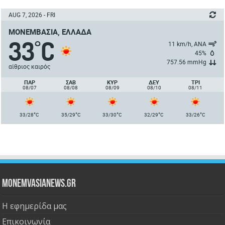
AUG 7, 2026 - FRI
ΜΟΝΕΜΒΑΣΙΆ, ΕΛΛΆΔΑ
33
C
°
11 km/h, ΑΝΑ
45%
757.56 mmHg
αίθριος καιρός
ΠΑΡ
ΣΑΒ
ΚΥΡ
ΔΕΥ
ΤΡΙ
08/07
08/08
08/09
08/10
08/11
°
°
°
°
°
33/28
C
35/29
C
33/30
C
32/29
C
33/26
C
Monemvasianews.gr
Η εφημερίδα μας
Επικοινωνία