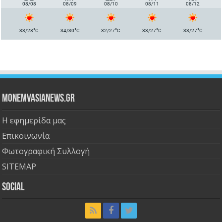
08/08
08/09
08/10
08/11
08/12
°
°
°
°
°
33/28
C
34/30
C
32/27
C
33/27
C
33/27
C
Monemvasianews.gr
Η εφημερίδα μας
Επικοινωνία
Φωτογραφική Συλλογή
SITEMAP
Social