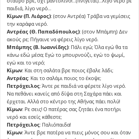
σταυρό βρε, όχι μαντολίνο!…(πνίγεται)…λίγο νερό ρε
παιδιά, λίγο νερό…
Κίμων (Π. Λιάρος)
: (στον Αντρέα) Τράβα να γεμίσεις
την καράφα νερό.
Αντρέας (Θ. Παπαδόπουλος)
: (στον Μπάμπη) Δεν
ακούς ρε; Πήγαινε να φέρεις λίγο νερό.
Μπάμπης (Β. Ιωαννίδης)
: Πάλι εγώ; Όλα εγώ θα τα
κάνω εδώ μέσα; Εγώ το μπουρνούζι, εγώ το ψωμί,
εγώ και το νερό;
Κίμων
: Και στη σαλάτα βρε ποιος έβαλε λάδι;
Αντρέας
: Και το σαλάμι ποιος το έκοψε;
Πετρόχειλος
: Άντε ρε παιδιά να φέρετε λίγο νερό.
Να πεθάνει κανείς από δίψα στη Σαχάρα πάει και
έρχεται. Αλλά στο κέντρο της Αθήνας πάει πολύ!
Κίμων
: Ρε σεις! Ο πατέρας σας ζητάει ένα ποτήρι
νερό και εσείς κάθεστε;
Πετρόχειλος
: Παλιόπαιδα!
Κίμων
: Άντε βρε πατέρα να πιεις μόνος σου και όταν