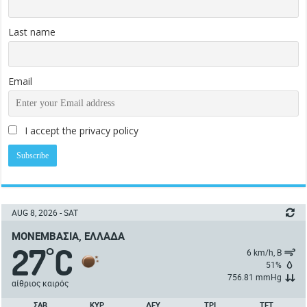
Last name
Email
I accept the privacy policy
AUG 8, 2026 - SAT
ΜΟΝΕΜΒΑΣΙΆ, ΕΛΛΆΔΑ
27
C
°
6 km/h, Β
51%
756.81 mmHg
αίθριος καιρός
ΣΑΒ
ΚΥΡ
ΔΕΥ
ΤΡΙ
ΤΕΤ