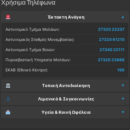
Χρήσιμα Τηλέφωνα
Έκτακτη Ανάγκη
Αστυνομικό Τμήμα Μολάων:
27320 22207
Αστυνομικός Σταθμός Μονεμβασίας:
27320 61210
Αστυνομικό Τμήμα Βοιών:
27340 22111
Πυροσβεστική Υπηρεσία Μολάων:
27320 23888
ΕΚΑΒ (Εθνικό Κέντρο):
166
Τοπική Αυτοδιοίκηση
Δήμος Μονεμβασίας (Έδρα):
27323 60500
Λιμενικά & Συγκοινωνίες
Δ.Ε. Μονεμβασίας (Γραφεία):
27323 60019
Λιμεναρχείο Μονεμβασίας:
27320 61266
Υγεία & Κοινή Ωφέλεια
ΚΕΠ Μολάων:
27323 60521
Λιμεναρχείο Νεάπολης:
27340 22228
Νοσοκομείο Μολάων:
27323 60100
ΚΕΠ Μονεμβασίας:
27323 60031
ΚΤΕΛ Λακωνίας (Σταθμός Μολάων):
27320 22209