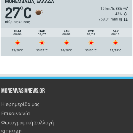
ΜΟΝΕΜΒΑΣΙΆ, ΕΛΛΆΔΑ
27
C
°
15 km/h, ΒΒΔ
43%
758.31 mmHg
αίθριος καιρός
ΠΈΜ
ΠΑΡ
ΣΑΒ
ΚΥΡ
ΔΕΥ
08/06
08/07
08/08
08/09
08/10
°
°
°
°
°
33/28
C
33/27
C
34/28
C
33/30
C
32/29
C
Monemvasianews.gr
Η εφημερίδα μας
Επικοινωνία
Φωτογραφική Συλλογή
SITEMAP