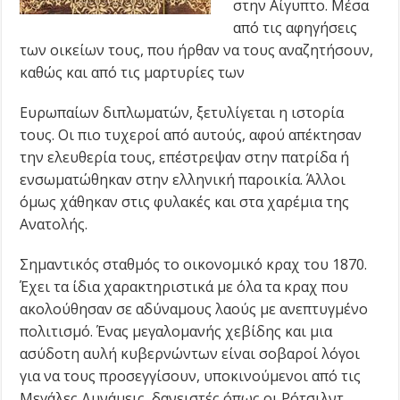
στην Αίγυπτο. Μέσα
από τις αφηγήσεις
των οικείων τους, που ήρθαν να τους αναζητήσουν,
καθώς και από τις μαρτυρίες των
Ευρωπαίων διπλωματών, ξετυλίγεται η ιστορία
τους. Οι πιο τυχεροί από αυτούς, αφού απέκτησαν
την ελευθερία τους, επέστρεψαν στην πατρίδα ή
ενσωματώθηκαν στην ελληνική παροικία. Άλλοι
όμως χάθηκαν στις φυλακές και στα χαρέμια της
Ανατολής.
Σημαντικός σταθμός το οικονομικό κραχ του 1870.
Έχει τα ίδια χαρακτηριστικά με όλα τα κραχ που
ακολούθησαν σε αδύναμους λαούς με ανεπτυγμένο
πολιτισμό. Ένας μεγαλομανής χεβίδης και μια
ασύδοτη αυλή κυβερνώντων είναι σοβαροί λόγοι
για να τους προσεγγίσουν, υποκινούμενοι από τις
Μεγάλες Δυνάμεις, δανειστές όπως οι Ρότσιλντ.