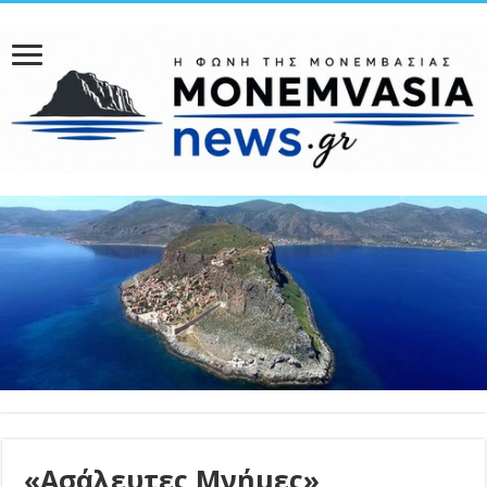
«Ασάλευτες Μνήμες»