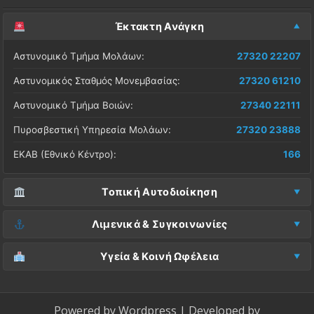
Έκτακτη Ανάγκη
Αστυνομικό Τμήμα Μολάων:
27320 22207
Αστυνομικός Σταθμός Μονεμβασίας:
27320 61210
Αστυνομικό Τμήμα Βοιών:
27340 22111
Πυροσβεστική Υπηρεσία Μολάων:
27320 23888
ΕΚΑΒ (Εθνικό Κέντρο):
166
Τοπική Αυτοδιοίκηση
Δήμος Μονεμβασίας (Έδρα):
27323 60500
Λιμενικά & Συγκοινωνίες
Δ.Ε. Μονεμβασίας (Γραφεία):
27323 60019
Λιμεναρχείο Μονεμβασίας:
27320 61266
Υγεία & Κοινή Ωφέλεια
ΚΕΠ Μολάων:
27323 60521
Λιμεναρχείο Νεάπολης:
27340 22228
Νοσοκομείο Μολάων:
27323 60100
ΚΕΠ Μονεμβασίας:
27323 60031
ΚΤΕΛ Λακωνίας (Σταθμός Μολάων):
27320 22209
Κέντρο Υγείας Νεάπολης:
27340 22500
Powered by
Wordpress
| Developed by