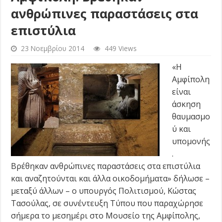
ανθρώπινες παραστάσεις στα
επιστύλια
23 Νοεμβρίου 2014
449 Views
«Η
Αμφίπολη
είναι
άσκηση
θαυμασμο
ύ και
υπομονής
.
Βρέθηκαν ανθρώπινες παραστάσεις στα επιστύλια
και αναζητούνται και άλλα οικοδομήματα» δήλωσε –
μεταξύ άλλων – ο υπουργός Πολιτισμού, Κώστας
Τασούλας, σε συνέντευξη Τύπου που παραχώρησε
σήμερα το μεσημέρι στο Μουσείο της Αμφίπολης,