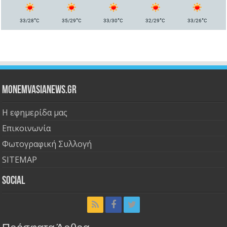
°
°
°
°
°
33/28
C
35/29
C
33/30
C
32/29
C
33/26
C
Monemvasianews.gr
Η εφημερίδα μας
Επικοινωνία
Φωτογραφική Συλλογή
SITEMAP
Social