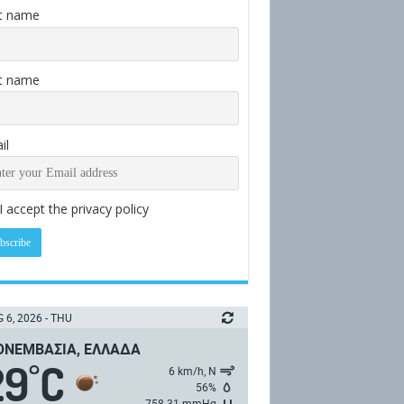
st name
t name
il
I accept the privacy policy
 6, 2026 - THU
ΝΕΜΒΑΣΙΆ, ΕΛΛΆΔΑ
29
C
°
6 km/h, Ν
56%
758.31 mmHg