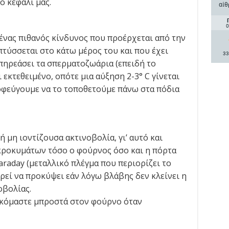
ο κεφάλι μας.
αίθ
0
ένας πιθανός κίνδυνος που προέρχεται από την
τύσσεται στο κάτω μέρος του και που έχει
33
επηρεάσει τα σπερματοζωάρια (επειδή το
 εκτεθειμένο, οπότε μια αύξηση 2-3° C γίνεται
ποφεύγουμε να το τοποθετούμε πάνω στα πόδια
 μη ιοντίζουσα ακτινοβολία, γι’ αυτό και
ροκυμάτων τόσο ο φούρνος όσο και η πόρτα
raday (μεταλλικό πλέγμα που περιορίζει το
ρεί να προκύψει εάν λόγω βλάβης δεν κλείνει η
οβολίας.
τεκόμαστε μπροστά στον φούρνο όταν