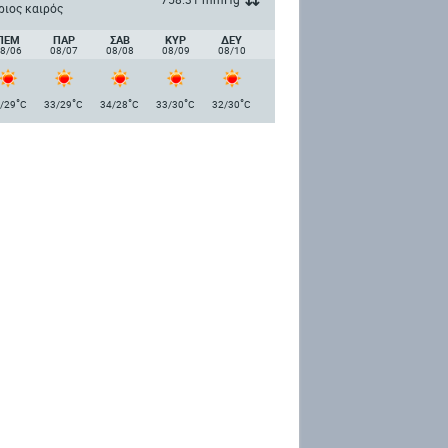
ριος καιρός
ΠΈΜ
ΠΑΡ
ΣΑΒ
ΚΥΡ
ΔΕΥ
8/06
08/07
08/08
08/09
08/10
°
°
°
°
°
/29
C
33/29
C
34/28
C
33/30
C
32/30
C