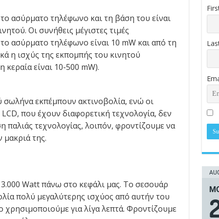
Fir
το ασύρματο τηλέφωνο και τη βάση του είναι
νητού. Οι συνήθεις μέγιστες τιμές
το ασύρματο τηλέφωνο είναι 10 mW και από τη
Las
κά η ισχύς της εκπομπής του κινητού
 κεραία είναι 10-500 mW).
Ema
ύ σωλήνα εκπέμπουν ακτινοβολία, ενώ οι
οι LCD, που έχουν διαφορετική τεχνολογία, δεν
η παλιάς τεχνολογίας, λοιπόν, φροντίζουμε να
 μακριά της.
AUG
3.000 Watt πάνω στο κεφάλι μας. Το σεσουάρ
ΜΟ
ολία πολύ μεγαλύτερης ισχύος από αυτήν του
 το χρησιμοποιούμε για λίγα λεπτά. Φροντίζουμε